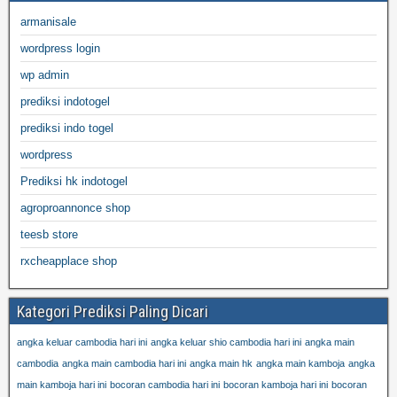
armanisale
wordpress login
wp admin
prediksi indotogel
prediksi indo togel
wordpress
Prediksi hk indotogel
agroproannonce shop
teesb store
rxcheapplace shop
Kategori Prediksi Paling Dicari
angka keluar cambodia hari ini
angka keluar shio cambodia hari ini
angka main
cambodia
angka main cambodia hari ini
angka main hk
angka main kamboja
angka
main kamboja hari ini
bocoran cambodia hari ini
bocoran kamboja hari ini
bocoran