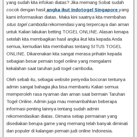
yang sudah kita infokan diatas? Jika memang Sobat sudah
cocok dengan hasil
angka ikut Indotogel Singapore
yang
kami informasikan diatas. Maka kini saatnya kita membahas
situs togel cambodia
rekomendasi yang terpercaya dan aman
untuk Kalian lakukan betting TOGEL ONLINE. Alasan kenapa
setelah kita membagikan hasil angka ikut kita kepada Anda
semua, kemudian kita membahas tentang SITUS TOGEL
ONLINE. Dikarenakan kita sangat merasa prihatin kepada
sebagian besar pemain togel online yang mengalami
kekalahan saat taruhan judi togel cambodia.
Oleh sebab itu, sebagai website penyedia bocoran tentunya
admin sangat bahagia jika bisa membantu Kalian semua
memperoleh rasa nyaman dan aman saat bermain Taruhan
Togel Online. Admin juga mau menambahkan beberapa
informasi penting lainnya tentang sudah admin
rekomendasikan diatas. Dimana setiap permainan yang
disediakan berupa game yang memang telah banyak diminati
dan populer di kalangan pemain judi online Indonesia.