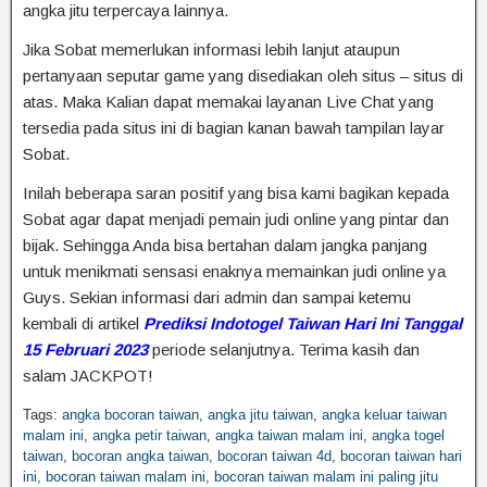
angka jitu terpercaya lainnya.
Jika Sobat memerlukan informasi lebih lanjut ataupun
pertanyaan seputar game yang disediakan oleh situs – situs di
atas. Maka Kalian dapat memakai layanan Live Chat yang
tersedia pada situs ini di bagian kanan bawah tampilan layar
Sobat.
Inilah beberapa saran positif yang bisa kami bagikan kepada
Sobat agar dapat menjadi pemain judi online yang pintar dan
bijak. Sehingga Anda bisa bertahan dalam jangka panjang
untuk menikmati sensasi enaknya memainkan judi online ya
Guys. Sekian informasi dari admin dan sampai ketemu
kembali di artikel
Prediksi Indotogel Taiwan Hari Ini Tanggal
15 Februari 2023
periode selanjutnya. Terima kasih dan
salam JACKPOT!
Tags:
angka bocoran taiwan
,
angka jitu taiwan
,
angka keluar taiwan
malam ini
,
angka petir taiwan
,
angka taiwan malam ini
,
angka togel
taiwan
,
bocoran angka taiwan
,
bocoran taiwan 4d
,
bocoran taiwan hari
ini
,
bocoran taiwan malam ini
,
bocoran taiwan malam ini paling jitu