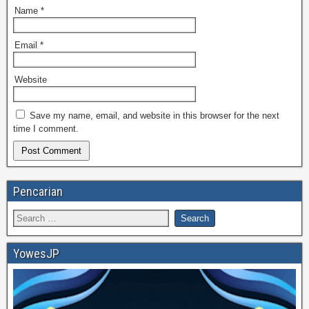
Name
*
Email
*
Website
Save my name, email, and website in this browser for the next
time I comment.
Pencarian
YowesJP