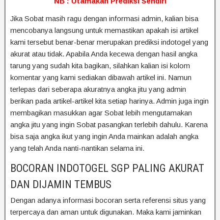
NB : Utamakan Prediksi Sendiri
Jika Sobat masih ragu dengan informasi admin, kalian bisa
mencobanya langsung untuk memastikan apakah isi artikel
kami tersebut benar-benar merupakan prediksi indotogel yang
akurat atau tidak. Apabila Anda kecewa dengan hasil angka
tarung yang sudah kita bagikan, silahkan kalian isi kolom
komentar yang kami sediakan dibawah artikel ini. Namun
terlepas dari seberapa akuratnya angka jitu yang admin
berikan pada artikel-artikel kita setiap harinya. Admin juga ingin
membagikan masukkan agar Sobat lebih mengutamakan
angka jitu yang ingin Sobat pasangkan terlebih dahulu. Karena
bisa saja angka ikut yang ingin Anda mainkan adalah angka
yang telah Anda nanti-nantikan selama ini.
BOCORAN INDOTOGEL SGP PALING AKURAT
DAN DIJAMIN TEMBUS
Dengan adanya informasi bocoran serta referensi situs yang
terpercaya dan aman untuk digunakan. Maka kami jaminkan