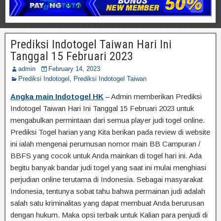
Prediksi Indotogel Taiwan Hari Ini
Tanggal 15 Februari 2023
admin
February 14, 2023
Prediksi Indotogel
,
Prediksi Indotogel Taiwan
Angka main Indotogel HK
– Admin memberikan Prediksi
Indotogel Taiwan Hari Ini Tanggal 15 Februari 2023 untuk
mengabulkan permintaan dari semua player judi togel online.
Prediksi Togel harian yang Kita berikan pada review di website
ini ialah mengenai perumusan nomor main BB Campuran /
BBFS yang cocok untuk Anda mainkan di togel hari ini. Ada
begitu banyak bandar judi togel yang saat ini mulai menghiasi
perjudian online terutama di Indonesia. Sebagai masyarakat
Indonesia, tentunya sobat tahu bahwa permainan judi adalah
salah satu kriminalitas yang dapat membuat Anda berurusan
dengan hukum. Maka opsi terbaik untuk Kalian para penjudi di