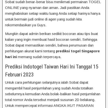
Sobat sudah benar-benar bisa menikmati permainan TOGEL
ONLINE yang nyaman dan aman. Jadi pastikan Anda
menghabiskan setiap waktu luang Anda setiap harinya hanya
untuk bermain judi online di agen yang sudah kita
rekomendasikan ya Guys.
Mungkin dapat admin berikan sedikit bocoran atau tips buat
kalian yang ingin membuat hasil bocoran sendiri. Sehingga
Sobat dapat memastikan sendiri, bahwa perumusan dan
perhitungan akurat kami tentang
prediksi togel Singapore
hari ini
memang sudah terpercaya.
Prediksi Indotogel Taiwan Hari Ini Tanggal 15
Februari 2023
Untuk cara perhitungan selanjutnya ialah Sobat dapat
mengambil hasil penjumlahan yang sudah Anda totalkan
sebelumnya kemudian Anda bolak-balikan hasil penjumlahan
total nomor Anda tersebut menjadi susunan 2D belakang.
Untuk mempercepat informasi ANGKA IKUT PASARAN