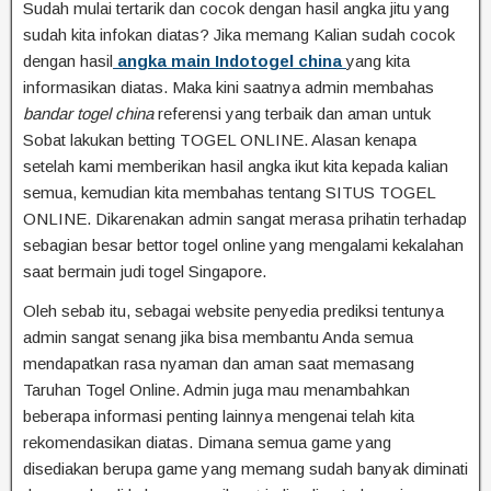
Sudah mulai tertarik dan cocok dengan hasil angka jitu yang
sudah kita infokan diatas? Jika memang Kalian sudah cocok
dengan hasil
angka main Indotogel china
yang kita
informasikan diatas. Maka kini saatnya admin membahas
bandar togel china
referensi yang terbaik dan aman untuk
Sobat lakukan betting TOGEL ONLINE. Alasan kenapa
setelah kami memberikan hasil angka ikut kita kepada kalian
semua, kemudian kita membahas tentang SITUS TOGEL
ONLINE. Dikarenakan admin sangat merasa prihatin terhadap
sebagian besar bettor togel online yang mengalami kekalahan
saat bermain judi togel Singapore.
Oleh sebab itu, sebagai website penyedia prediksi tentunya
admin sangat senang jika bisa membantu Anda semua
mendapatkan rasa nyaman dan aman saat memasang
Taruhan Togel Online. Admin juga mau menambahkan
beberapa informasi penting lainnya mengenai telah kita
rekomendasikan diatas. Dimana semua game yang
disediakan berupa game yang memang sudah banyak diminati