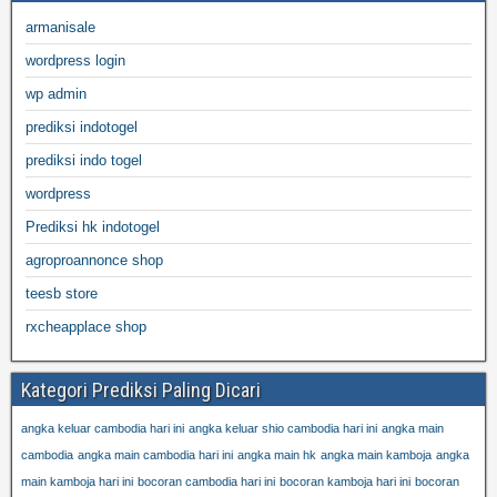
armanisale
wordpress login
wp admin
prediksi indotogel
prediksi indo togel
wordpress
Prediksi hk indotogel
agroproannonce shop
teesb store
rxcheapplace shop
Kategori Prediksi Paling Dicari
angka keluar cambodia hari ini
angka keluar shio cambodia hari ini
angka main
cambodia
angka main cambodia hari ini
angka main hk
angka main kamboja
angka
main kamboja hari ini
bocoran cambodia hari ini
bocoran kamboja hari ini
bocoran