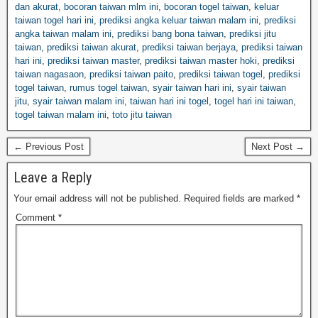
dan akurat
,
bocoran taiwan mlm ini
,
bocoran togel taiwan
,
keluar
taiwan togel hari ini
,
prediksi angka keluar taiwan malam ini
,
prediksi
angka taiwan malam ini
,
prediksi bang bona taiwan
,
prediksi jitu
taiwan
,
prediksi taiwan akurat
,
prediksi taiwan berjaya
,
prediksi taiwan
hari ini
,
prediksi taiwan master
,
prediksi taiwan master hoki
,
prediksi
taiwan nagasaon
,
prediksi taiwan paito
,
prediksi taiwan togel
,
prediksi
togel taiwan
,
rumus togel taiwan
,
syair taiwan hari ini
,
syair taiwan
jitu
,
syair taiwan malam ini
,
taiwan hari ini togel
,
togel hari ini taiwan
,
togel taiwan malam ini
,
toto jitu taiwan
← Previous Post
Next Post →
Leave a Reply
Your email address will not be published.
Required fields are marked
*
Comment
*