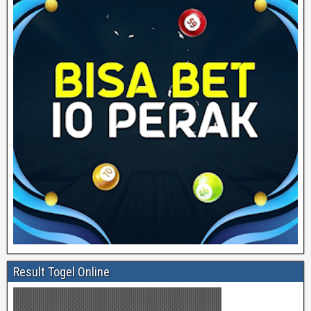
Result Togel Online