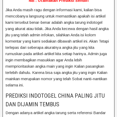
NB : Utamakan Prediksi Sendiri
Jika Anda masih ragu dengan informasi kami, kalian bisa
mencobanya langsung untuk memastikan apakah isi artikel
kami tersebut benar-benar adalah angka tarung indotogel
yang akurat atau tidak. Jika Anda kecewa dengan hasil angka
jitu yang telah admin infokan, silahkan Anda isi kolom
komentar yang kami sediakan dibawah artikel ini. Akan Tetapi
terlepas dari seberapa akuratnya angka jitu yang kita
rumuskan pada artikel-artikel kita setiap harinya. Admin juga
ingin membagikan masukkan agar Anda lebih
memprioritaskan angka main yang ingin Kalian pasangkan
terlebih dahulu. Karena bisa saja angka jitu yang ingin Kalian
mainkan merupakan nomor yang telah Sobat nanti-nantikan
selama ini.
PREDIKSI INDOTOGEL CHINA PALING JITU
DAN DIJAMIN TEMBUS
Dengan adanya artikel angka tarung serta referensi Bandar