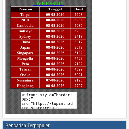
Pencarian Terpopuler