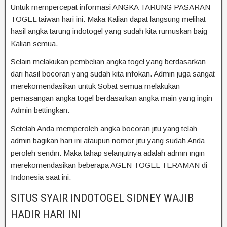
Untuk mempercepat informasi ANGKA TARUNG PASARAN
TOGEL taiwan hari ini. Maka Kalian dapat langsung melihat
hasil angka tarung indotogel yang sudah kita rumuskan baig
Kalian semua.
Selain melakukan pembelian angka togel yang berdasarkan
dari hasil bocoran yang sudah kita infokan. Admin juga sangat
merekomendasikan untuk Sobat semua melakukan
pemasangan angka togel berdasarkan angka main yang ingin
Admin bettingkan.
Setelah Anda memperoleh angka bocoran jitu yang telah
admin bagikan hari ini ataupun nomor jitu yang sudah Anda
peroleh sendiri. Maka tahap selanjutnya adalah admin ingin
merekomendasikan beberapa AGEN TOGEL TERAMAN di
Indonesia saat ini.
SITUS SYAIR INDOTOGEL SIDNEY WAJIB
HADIR HARI INI