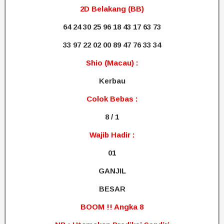
2D Belakang (BB)
64 24 30 25 96 18 43 17 63 73
33 97 22 02 00 89 47 76 33 34
Shio (Macau) :
Kerbau
Colok Bebas :
8 / 1
Wajib Hadir :
01
GANJIL
BESAR
BOOM !! Angka 8