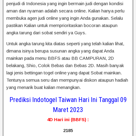
penjudi di Indonesia yang ingin bermain judi dengan kondisi
aman dan nyaman adalah secara online. Kalian hanya perlu
membuka agen judi online yang ingin Anda gunakan. Selalu
pastikan Kalian untuk memprioritaskan bocoran ataupun
angka tarung dari sobat sendiri ya Guys.
Untuk angka tarung kita diatas seperti yang telah kalian lihat,
dimana isinya berupa susunan angka yang dapat Anda
mainkan pada menu BBFS atau BB CAMPURAN, 2D
belakang, Shio, Colok Bebas dan Bebas 2D. Masih banyak
lagi jenis bettingan togel online yang dapat Sobat mainkan.
Tentunya semua seru dan mempunyai diskon ataupun hadiah
yang menarik buat kalian menangkan.
Prediksi Indotogel Taiwan Hari Ini Tanggal 09
Maret 2023
4D Hari ini (BBFS) :
2185