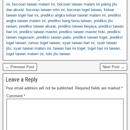
ini
,
bocoran taiwan malam ini
,
bocoran taiwan malam ini paling jitu
dan akurat
,
bocoran taiwan mlm ini
,
bocoran togel taiwan
,
keluar
taiwan togel hari ini
,
prediksi angka keluar taiwan malam ini
,
prediksi
angka taiwan malam ini
,
prediksi bang bona taiwan
,
prediksi jitu
taiwan
,
prediksi taiwan akurat
,
prediksi taiwan berjaya
,
prediksi taiwan
hari ini
,
prediksi taiwan master
,
prediksi taiwan master hoki
,
prediksi
taiwan nagasaon
,
prediksi taiwan paito
,
prediksi taiwan togel
,
prediksi
togel taiwan
,
rumus togel taiwan
,
syair taiwan hari ini
,
syair taiwan
jitu
,
syair taiwan malam ini
,
taiwan hari ini togel
,
togel hari ini taiwan
,
togel taiwan malam ini
,
toto jitu taiwan
← Previous Post
Next Post →
Leave a Reply
Your email address will not be published.
Required fields are marked
*
Comment
*