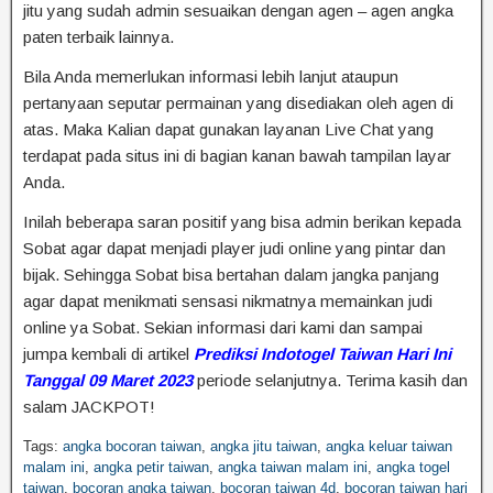
jitu yang sudah admin sesuaikan dengan agen – agen angka
paten terbaik lainnya.
Bila Anda memerlukan informasi lebih lanjut ataupun
pertanyaan seputar permainan yang disediakan oleh agen di
atas. Maka Kalian dapat gunakan layanan Live Chat yang
terdapat pada situs ini di bagian kanan bawah tampilan layar
Anda.
Inilah beberapa saran positif yang bisa admin berikan kepada
Sobat agar dapat menjadi player judi online yang pintar dan
bijak. Sehingga Sobat bisa bertahan dalam jangka panjang
agar dapat menikmati sensasi nikmatnya memainkan judi
online ya Sobat. Sekian informasi dari kami dan sampai
jumpa kembali di artikel
Prediksi Indotogel Taiwan Hari Ini
Tanggal 09 Maret 2023
periode selanjutnya. Terima kasih dan
salam JACKPOT!
Tags:
angka bocoran taiwan
,
angka jitu taiwan
,
angka keluar taiwan
malam ini
,
angka petir taiwan
,
angka taiwan malam ini
,
angka togel
taiwan
,
bocoran angka taiwan
,
bocoran taiwan 4d
,
bocoran taiwan hari