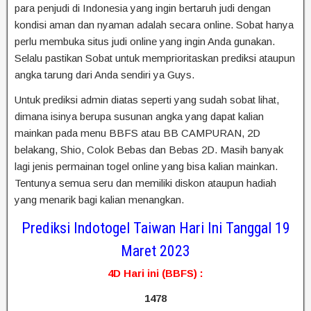
para penjudi di Indonesia yang ingin bertaruh judi dengan
kondisi aman dan nyaman adalah secara online. Sobat hanya
perlu membuka situs judi online yang ingin Anda gunakan.
Selalu pastikan Sobat untuk memprioritaskan prediksi ataupun
angka tarung dari Anda sendiri ya Guys.
Untuk prediksi admin diatas seperti yang sudah sobat lihat,
dimana isinya berupa susunan angka yang dapat kalian
mainkan pada menu BBFS atau BB CAMPURAN, 2D
belakang, Shio, Colok Bebas dan Bebas 2D. Masih banyak
lagi jenis permainan togel online yang bisa kalian mainkan.
Tentunya semua seru dan memiliki diskon ataupun hadiah
yang menarik bagi kalian menangkan.
Prediksi Indotogel Taiwan Hari Ini Tanggal 19
Maret 2023
4D Hari ini (BBFS) :
1478