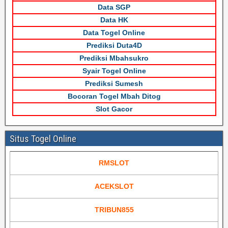
Data SGP
Data HK
Data Togel Online
Prediksi Duta4D
Prediksi Mbahsukro
Syair Togel Online
Prediksi Sumesh
Bocoran Togel Mbah Ditog
Slot Gacor
Situs Togel Online
RMSLOT
ACEKSLOT
TRIBUN855