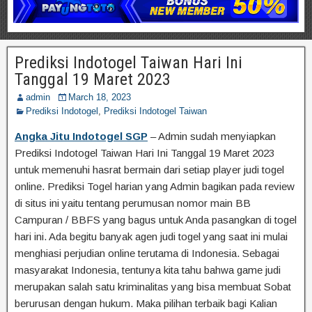
Prediksi Indotogel Taiwan Hari Ini
Tanggal 19 Maret 2023
admin
March 18, 2023
Prediksi Indotogel
,
Prediksi Indotogel Taiwan
Angka Jitu Indotogel SGP
– Admin sudah menyiapkan
Prediksi Indotogel Taiwan Hari Ini Tanggal 19 Maret 2023
untuk memenuhi hasrat bermain dari setiap player judi togel
online. Prediksi Togel harian yang Admin bagikan pada review
di situs ini yaitu tentang perumusan nomor main BB
Campuran / BBFS yang bagus untuk Anda pasangkan di togel
hari ini. Ada begitu banyak agen judi togel yang saat ini mulai
menghiasi perjudian online terutama di Indonesia. Sebagai
masyarakat Indonesia, tentunya kita tahu bahwa game judi
merupakan salah satu kriminalitas yang bisa membuat Sobat
berurusan dengan hukum. Maka pilihan terbaik bagi Kalian