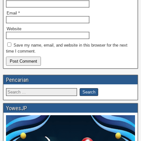
Email
*
Website
Save my name, email, and website in this browser for the next
time I comment.
Pencarian
YowesJP