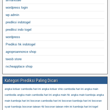
armanisale
wordpress login
wp admin
prediksi indotogel
prediksi indo togel
wordpress
Prediksi hk indotogel
agroproannonce shop
teesb store
rxcheapplace shop
Kategori Prediksi Paling Dicari
angka keluar cambodia hari ini
angka keluar shio cambodia hari ini
angka main
cambodia
angka main cambodia hari ini
angka main hk
angka main kamboja
angka
main kamboja hari ini
bocoran cambodia hari ini
bocoran kamboja hari ini
bocoran
syair kamboja
bocoran taiwan 4d
bocoran taiwan mlm ini
kamboja hari ini togel