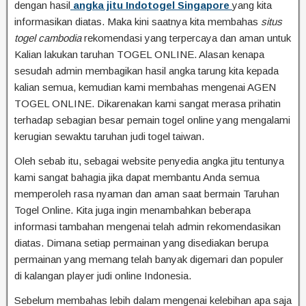
dengan hasil
angka jitu Indotogel Singapore
yang kita
informasikan diatas. Maka kini saatnya kita membahas
situs
togel cambodia
rekomendasi yang terpercaya dan aman untuk
Kalian lakukan taruhan TOGEL ONLINE. Alasan kenapa
sesudah admin membagikan hasil angka tarung kita kepada
kalian semua, kemudian kami membahas mengenai AGEN
TOGEL ONLINE. Dikarenakan kami sangat merasa prihatin
terhadap sebagian besar pemain togel online yang mengalami
kerugian sewaktu taruhan judi togel taiwan.
Oleh sebab itu, sebagai website penyedia angka jitu tentunya
kami sangat bahagia jika dapat membantu Anda semua
memperoleh rasa nyaman dan aman saat bermain Taruhan
Togel Online. Kita juga ingin menambahkan beberapa
informasi tambahan mengenai telah admin rekomendasikan
diatas. Dimana setiap permainan yang disediakan berupa
permainan yang memang telah banyak digemari dan populer
di kalangan player judi online Indonesia.
Sebelum membahas lebih dalam mengenai kelebihan apa saja