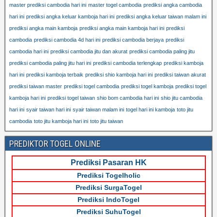
master prediksi cambodia hari ini
master togel cambodia
prediksi angka cambodia
hari ini
prediksi angka keluar kamboja hari ini
prediksi angka keluar taiwan malam ini
prediksi angka main kamboja
prediksi angka main kamboja hari ini
prediksi
cambodia
prediksi cambodia 4d hari ini
prediksi cambodia berjaya
prediksi
cambodia hari ini
prediksi cambodia jitu dan akurat
prediksi cambodia paling jitu
prediksi cambodia paling jitu hari ini
prediksi cambodia terlengkap
prediksi kamboja
hari ini
prediksi kamboja terbaik
prediksi shio kamboja hari ini
prediksi taiwan akurat
prediksi taiwan master
prediksi togel cambodia
prediksi togel kamboja
prediksi togel
kamboja hari ini
prediksi togel taiwan
shio bom cambodia hari ini
shio jitu cambodia
hari ini
syair taiwan hari ini
syair taiwan malam ini
togel hari ini kamboja
toto jitu
cambodia
toto jitu kamboja hari ini
toto jitu taiwan
PREDIKTOR TOGEL ONLINE
Prediksi Pasaran HK
Prediksi Togelholic
Prediksi SurgaTogel
Prediksi IndoTogel
Prediksi SuhuTogel