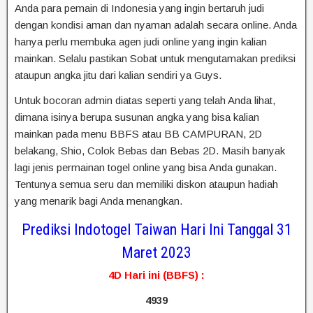
Anda para pemain di Indonesia yang ingin bertaruh judi
dengan kondisi aman dan nyaman adalah secara online. Anda
hanya perlu membuka agen judi online yang ingin kalian
mainkan. Selalu pastikan Sobat untuk mengutamakan prediksi
ataupun angka jitu dari kalian sendiri ya Guys.
Untuk bocoran admin diatas seperti yang telah Anda lihat,
dimana isinya berupa susunan angka yang bisa kalian
mainkan pada menu BBFS atau BB CAMPURAN, 2D
belakang, Shio, Colok Bebas dan Bebas 2D. Masih banyak
lagi jenis permainan togel online yang bisa Anda gunakan.
Tentunya semua seru dan memiliki diskon ataupun hadiah
yang menarik bagi Anda menangkan.
Prediksi Indotogel Taiwan Hari Ini Tanggal 31
Maret 2023
4D Hari ini (BBFS) :
4939