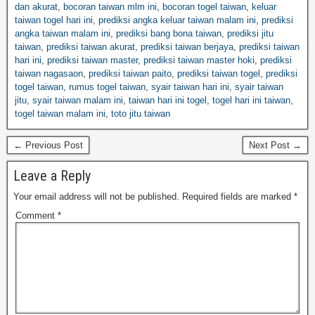
dan akurat
,
bocoran taiwan mlm ini
,
bocoran togel taiwan
,
keluar
taiwan togel hari ini
,
prediksi angka keluar taiwan malam ini
,
prediksi
angka taiwan malam ini
,
prediksi bang bona taiwan
,
prediksi jitu
taiwan
,
prediksi taiwan akurat
,
prediksi taiwan berjaya
,
prediksi taiwan
hari ini
,
prediksi taiwan master
,
prediksi taiwan master hoki
,
prediksi
taiwan nagasaon
,
prediksi taiwan paito
,
prediksi taiwan togel
,
prediksi
togel taiwan
,
rumus togel taiwan
,
syair taiwan hari ini
,
syair taiwan
jitu
,
syair taiwan malam ini
,
taiwan hari ini togel
,
togel hari ini taiwan
,
togel taiwan malam ini
,
toto jitu taiwan
← Previous Post
Next Post →
Leave a Reply
Your email address will not be published.
Required fields are marked
*
Comment
*