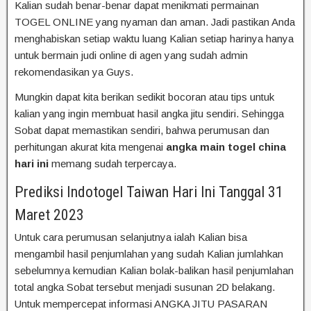
Kalian sudah benar-benar dapat menikmati permainan
TOGEL ONLINE yang nyaman dan aman. Jadi pastikan Anda
menghabiskan setiap waktu luang Kalian setiap harinya hanya
untuk bermain judi online di agen yang sudah admin
rekomendasikan ya Guys.
Mungkin dapat kita berikan sedikit bocoran atau tips untuk
kalian yang ingin membuat hasil angka jitu sendiri. Sehingga
Sobat dapat memastikan sendiri, bahwa perumusan dan
perhitungan akurat kita mengenai
angka main togel china
hari ini
memang sudah terpercaya.
Prediksi Indotogel Taiwan Hari Ini Tanggal 31
Maret 2023
Untuk cara perumusan selanjutnya ialah Kalian bisa
mengambil hasil penjumlahan yang sudah Kalian jumlahkan
sebelumnya kemudian Kalian bolak-balikan hasil penjumlahan
total angka Sobat tersebut menjadi susunan 2D belakang.
Untuk mempercepat informasi ANGKA JITU PASARAN