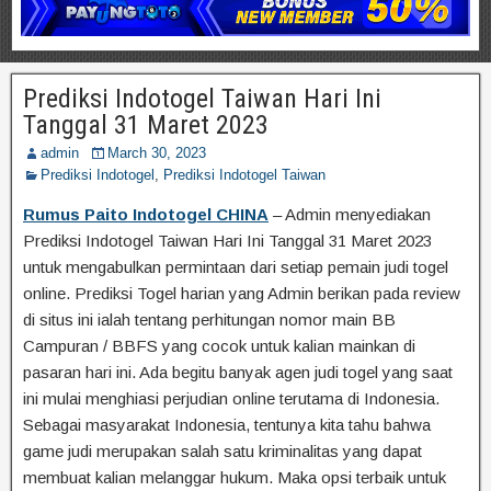
Prediksi Indotogel Taiwan Hari Ini
Tanggal 31 Maret 2023
admin
March 30, 2023
Prediksi Indotogel
,
Prediksi Indotogel Taiwan
Rumus Paito Indotogel CHINA
– Admin menyediakan
Prediksi Indotogel Taiwan Hari Ini Tanggal 31 Maret 2023
untuk mengabulkan permintaan dari setiap pemain judi togel
online. Prediksi Togel harian yang Admin berikan pada review
di situs ini ialah tentang perhitungan nomor main BB
Campuran / BBFS yang cocok untuk kalian mainkan di
pasaran hari ini. Ada begitu banyak agen judi togel yang saat
ini mulai menghiasi perjudian online terutama di Indonesia.
Sebagai masyarakat Indonesia, tentunya kita tahu bahwa
game judi merupakan salah satu kriminalitas yang dapat
membuat kalian melanggar hukum. Maka opsi terbaik untuk