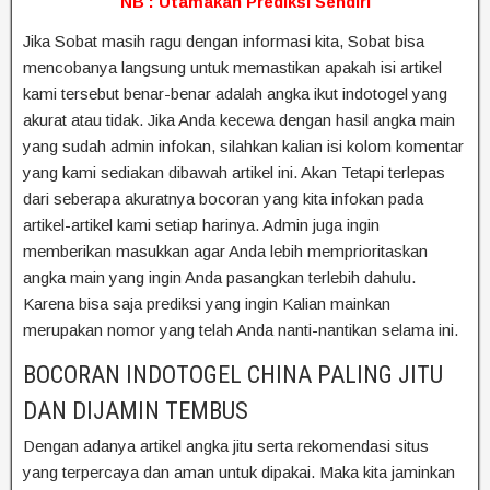
NB : Utamakan Prediksi Sendiri
Jika Sobat masih ragu dengan informasi kita, Sobat bisa
mencobanya langsung untuk memastikan apakah isi artikel
kami tersebut benar-benar adalah angka ikut indotogel yang
akurat atau tidak. Jika Anda kecewa dengan hasil angka main
yang sudah admin infokan, silahkan kalian isi kolom komentar
yang kami sediakan dibawah artikel ini. Akan Tetapi terlepas
dari seberapa akuratnya bocoran yang kita infokan pada
artikel-artikel kami setiap harinya. Admin juga ingin
memberikan masukkan agar Anda lebih memprioritaskan
angka main yang ingin Anda pasangkan terlebih dahulu.
Karena bisa saja prediksi yang ingin Kalian mainkan
merupakan nomor yang telah Anda nanti-nantikan selama ini.
BOCORAN INDOTOGEL CHINA PALING JITU
DAN DIJAMIN TEMBUS
Dengan adanya artikel angka jitu serta rekomendasi situs
yang terpercaya dan aman untuk dipakai. Maka kita jaminkan