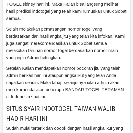
TOGEL sidney hari ini. Maka Kalian bisa langsung melihat
hasil prediksi indotogel yang telah kami rumuskan untuk Sobat
semua.
Selain melakukan pemasangan nomor togel yang
berdasarkan dari hasil angka jitu yang telah kita infokan. Kami
juga sangat merekomendasikan untuk Sobat semua
melakukan taruhan nomor togel berdasarkan nomor main
yang ingin Admin bettingkan.
Setelah Kalian mendapatkan nomor bocoran jitu yang telah
admin berikan hari ini ataupun angka ikut yang telah Anda
dapatkan sendiri. Maka tahap selanjutnya ialah admin akan
merekomendasikan beberapa BANDAR TOGEL TERAMAN
di Indonesia saat ini.
SITUS SYAIR INDOTOGEL TAIWAN WAJIB
HADIR HARI INI
Sudah mulai tertarik dan cocok dengan hasil angka ikut yang