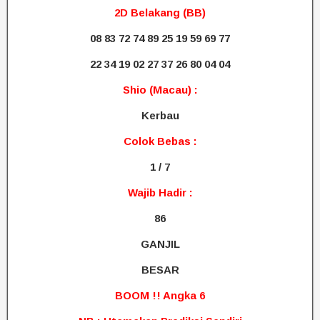
2D Belakang (BB)
08 83 72 74 89 25 19 59 69 77
22 34 19 02 27 37 26 80 04 04
Shio (Macau) :
Kerbau
Colok Bebas :
1 / 7
Wajib Hadir :
86
GANJIL
BESAR
BOOM !! Angka 6