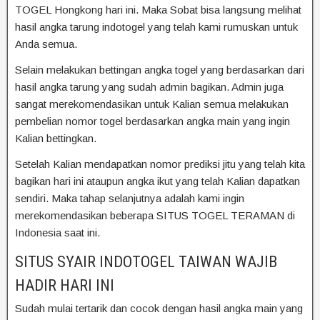
TOGEL Hongkong hari ini. Maka Sobat bisa langsung melihat
hasil angka tarung indotogel yang telah kami rumuskan untuk
Anda semua.
Selain melakukan bettingan angka togel yang berdasarkan dari
hasil angka tarung yang sudah admin bagikan. Admin juga
sangat merekomendasikan untuk Kalian semua melakukan
pembelian nomor togel berdasarkan angka main yang ingin
Kalian bettingkan.
Setelah Kalian mendapatkan nomor prediksi jitu yang telah kita
bagikan hari ini ataupun angka ikut yang telah Kalian dapatkan
sendiri. Maka tahap selanjutnya adalah kami ingin
merekomendasikan beberapa SITUS TOGEL TERAMAN di
Indonesia saat ini.
SITUS SYAIR INDOTOGEL TAIWAN WAJIB
HADIR HARI INI
Sudah mulai tertarik dan cocok dengan hasil angka main yang