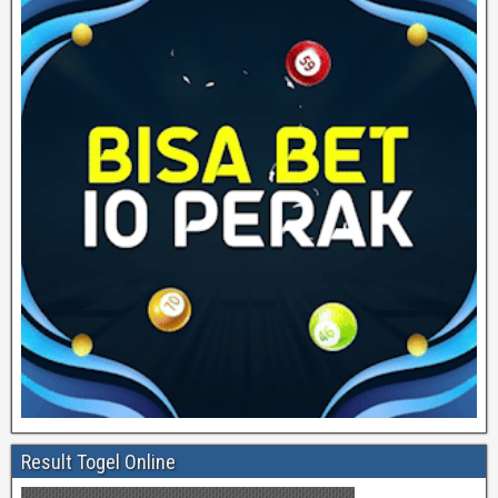
Result Togel Online