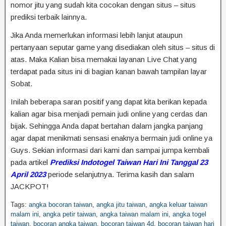
nomor jitu yang sudah kita cocokan dengan situs – situs
prediksi terbaik lainnya.
Jika Anda memerlukan informasi lebih lanjut ataupun
pertanyaan seputar game yang disediakan oleh situs – situs di
atas. Maka Kalian bisa memakai layanan Live Chat yang
terdapat pada situs ini di bagian kanan bawah tampilan layar
Sobat.
Inilah beberapa saran positif yang dapat kita berikan kepada
kalian agar bisa menjadi pemain judi online yang cerdas dan
bijak. Sehingga Anda dapat bertahan dalam jangka panjang
agar dapat menikmati sensasi enaknya bermain judi online ya
Guys. Sekian informasi dari kami dan sampai jumpa kembali
pada artikel
Prediksi Indotogel Taiwan Hari Ini Tanggal 23
April 2023
periode selanjutnya. Terima kasih dan salam
JACKPOT!
Tags:
angka bocoran taiwan
,
angka jitu taiwan
,
angka keluar taiwan
malam ini
,
angka petir taiwan
,
angka taiwan malam ini
,
angka togel
taiwan
,
bocoran angka taiwan
,
bocoran taiwan 4d
,
bocoran taiwan hari