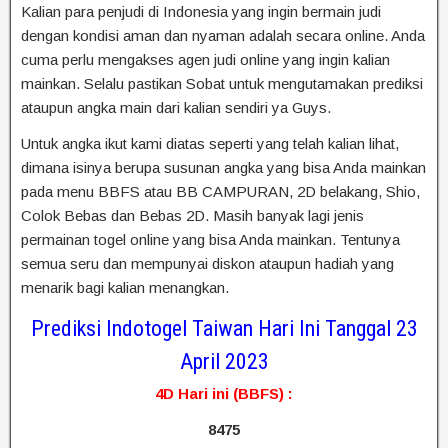
Kalian para penjudi di Indonesia yang ingin bermain judi
dengan kondisi aman dan nyaman adalah secara online. Anda
cuma perlu mengakses agen judi online yang ingin kalian
mainkan. Selalu pastikan Sobat untuk mengutamakan prediksi
ataupun angka main dari kalian sendiri ya Guys.
Untuk angka ikut kami diatas seperti yang telah kalian lihat,
dimana isinya berupa susunan angka yang bisa Anda mainkan
pada menu BBFS atau BB CAMPURAN, 2D belakang, Shio,
Colok Bebas dan Bebas 2D. Masih banyak lagi jenis
permainan togel online yang bisa Anda mainkan. Tentunya
semua seru dan mempunyai diskon ataupun hadiah yang
menarik bagi kalian menangkan.
Prediksi Indotogel Taiwan Hari Ini Tanggal 23
April 2023
4D Hari ini (BBFS) :
8475