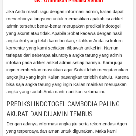
NB : Utamakan Prediksi Sendiri
Jika Anda masih ragu dengan informasi admin, kalian dapat
mencobanya langsung untuk memastikan apakah isi artikel
admin tersebut benar-benar merupakan prediksi indotogel
yang akurat atau tidak. Apabila Sobat kecewa dengan hasil
angka ikut yang telah kami berikan, silahkan Anda isi kolom
komentar yang kami sediakan dibawah artikel ini. Namun
terlepas dari seberapa akuratnya angka tarung yang admin
infokan pada artikel-artikel admin setiap harinya. Kami juga
ingin memberikan masukkan agar Sobat lebih mengutamakan
angka jitu yang ingin Kalian pasangkan terlebih dahulu. Karena
bisa saja angka tarung yang ingin Kalian mainkan merupakan
angka yang sudah Anda nanti-nantikan selama ini.
PREDIKSI INDOTOGEL CAMBODIA PALING
AKURAT DAN DIJAMIN TEMBUS
Dengan adanya informasi angka jitu serta rekomendasi Agen
yang terpercaya dan aman untuk digunakan. Maka kami