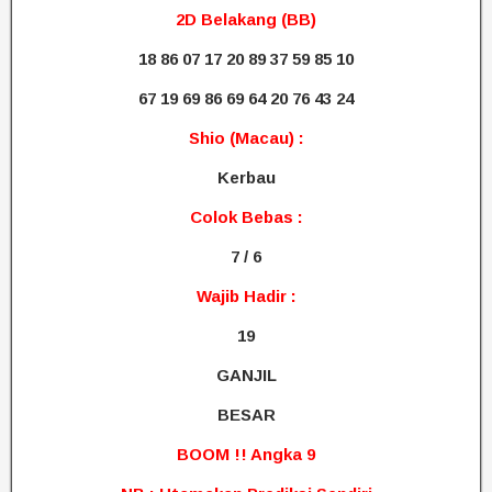
2D Belakang (BB)
18 86 07 17 20 89 37 59 85 10
67 19 69 86 69 64 20 76 43 24
Shio (Macau) :
Kerbau
Colok Bebas :
7 / 6
Wajib Hadir :
19
GANJIL
BESAR
BOOM !! Angka 9