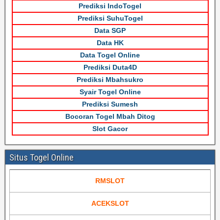
Prediksi IndoTogel
Prediksi SuhuTogel
Data SGP
Data HK
Data Togel Online
Prediksi Duta4D
Prediksi Mbahsukro
Syair Togel Online
Prediksi Sumesh
Bocoran Togel Mbah Ditog
Slot Gacor
Situs Togel Online
RMSLOT
ACEKSLOT