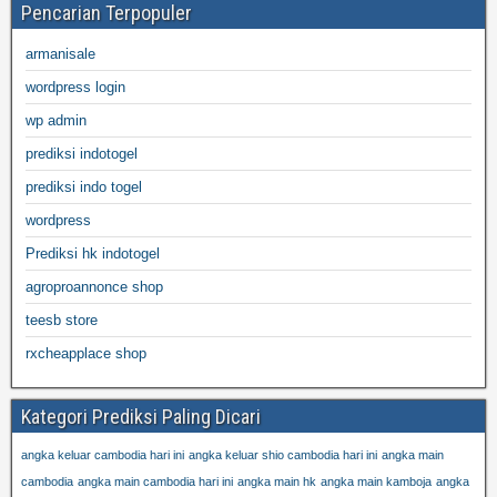
Pencarian Terpopuler
armanisale
wordpress login
wp admin
prediksi indotogel
prediksi indo togel
wordpress
Prediksi hk indotogel
agroproannonce shop
teesb store
rxcheapplace shop
Kategori Prediksi Paling Dicari
angka keluar cambodia hari ini
angka keluar shio cambodia hari ini
angka main
cambodia
angka main cambodia hari ini
angka main hk
angka main kamboja
angka