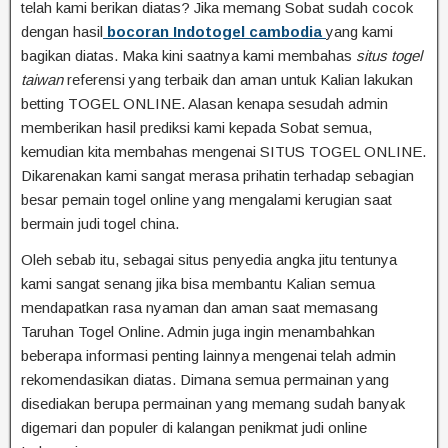
telah kami berikan diatas? Jika memang Sobat sudah cocok
dengan hasil
bocoran Indotogel cambodia
yang kami
bagikan diatas. Maka kini saatnya kami membahas
situs togel
taiwan
referensi yang terbaik dan aman untuk Kalian lakukan
betting TOGEL ONLINE. Alasan kenapa sesudah admin
memberikan hasil prediksi kami kepada Sobat semua,
kemudian kita membahas mengenai SITUS TOGEL ONLINE.
Dikarenakan kami sangat merasa prihatin terhadap sebagian
besar pemain togel online yang mengalami kerugian saat
bermain judi togel china.
Oleh sebab itu, sebagai situs penyedia angka jitu tentunya
kami sangat senang jika bisa membantu Kalian semua
mendapatkan rasa nyaman dan aman saat memasang
Taruhan Togel Online. Admin juga ingin menambahkan
beberapa informasi penting lainnya mengenai telah admin
rekomendasikan diatas. Dimana semua permainan yang
disediakan berupa permainan yang memang sudah banyak
digemari dan populer di kalangan penikmat judi online