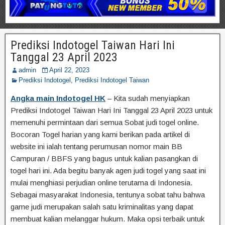
Prediksi Indotogel Taiwan Hari Ini
Tanggal 23 April 2023
admin
April 22, 2023
Prediksi Indotogel
,
Prediksi Indotogel Taiwan
Angka main Indotogel HK
– Kita sudah menyiapkan
Prediksi Indotogel Taiwan Hari Ini Tanggal 23 April 2023 untuk
memenuhi permintaan dari semua Sobat judi togel online.
Bocoran Togel harian yang kami berikan pada artikel di
website ini ialah tentang perumusan nomor main BB
Campuran / BBFS yang bagus untuk kalian pasangkan di
togel hari ini. Ada begitu banyak agen judi togel yang saat ini
mulai menghiasi perjudian online terutama di Indonesia.
Sebagai masyarakat Indonesia, tentunya sobat tahu bahwa
game judi merupakan salah satu kriminalitas yang dapat
membuat kalian melanggar hukum. Maka opsi terbaik untuk