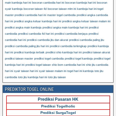
main kamboja hari ini
bocoran cambodia hari ini
bocoran kamboja hari ini
bocoran
syair kamboja
bocoran taiwan 4d
bocoran taiwan mlm ini
kamboja hari ini togel
master prediksi cambodia hari ini
master togel cambodia
prediksi angka cambodia
hari ini
prediksi angka keluar kamboja hari ini
prediksi angka keluar taiwan malam ini
prediksi angka main kamboja
prediksi angka main kamboja hari ini
prediksi
cambodia
prediksi cambodia 4d hari ini
prediksi cambodia berjaya
prediksi
cambodia hari ini
prediksi cambodia jitu dan akurat
prediksi cambodia paling jitu
prediksi cambodia paling jitu hari ini
prediksi cambodia terlengkap
prediksi kamboja
hari ini
prediksi kamboja terbaik
prediksi shio kamboja hari ini
prediksi taiwan akurat
prediksi taiwan master
prediksi togel cambodia
prediksi togel kamboja
prediksi togel
kamboja hari ini
prediksi togel taiwan
shio bom cambodia hari ini
shio jitu cambodia
hari ini
syair taiwan hari ini
syair taiwan malam ini
togel hari ini kamboja
toto jitu
cambodia
toto jitu kamboja hari ini
toto jitu taiwan
PREDIKTOR TOGEL ONLINE
Prediksi Pasaran HK
Prediksi Togelholic
Prediksi SurgaTogel