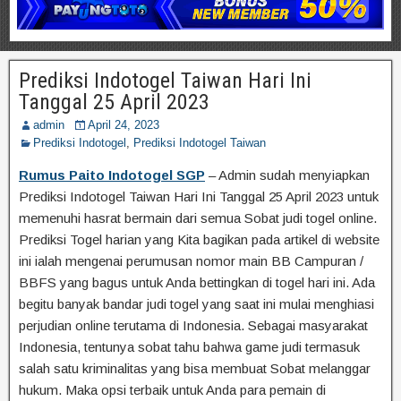
Prediksi Indotogel Taiwan Hari Ini
Tanggal 25 April 2023
admin
April 24, 2023
Prediksi Indotogel
,
Prediksi Indotogel Taiwan
Rumus Paito Indotogel SGP
– Admin sudah menyiapkan
Prediksi Indotogel Taiwan Hari Ini Tanggal 25 April 2023 untuk
memenuhi hasrat bermain dari semua Sobat judi togel online.
Prediksi Togel harian yang Kita bagikan pada artikel di website
ini ialah mengenai perumusan nomor main BB Campuran /
BBFS yang bagus untuk Anda bettingkan di togel hari ini. Ada
begitu banyak bandar judi togel yang saat ini mulai menghiasi
perjudian online terutama di Indonesia. Sebagai masyarakat
Indonesia, tentunya sobat tahu bahwa game judi termasuk
salah satu kriminalitas yang bisa membuat Sobat melanggar
hukum. Maka opsi terbaik untuk Anda para pemain di