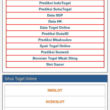
Prediksi IndoTogel
Prediksi SuhuTogel
Data SGP
Data HK
Data Togel Online
Prediksi Duta4D
Prediksi Mbahsukro
Syair Togel Online
Prediksi Sumesh
Bocoran Togel Mbah Ditog
Slot Gacor
Situs Togel Online
RMSLOT
ACEKSLOT