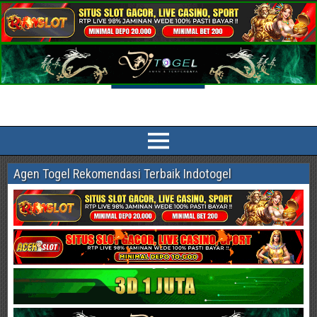
Indotogel HK Prediksi Togel Terlengkap
Prediksi Indotogel HK, Singapore Pools, Sidney, China, Taiwan, Cambodia
Paling Akurat dan jitu sesuai bocoran angka main dan syair togel online
Agen Togel Rekomendasi Terbaik Indotogel