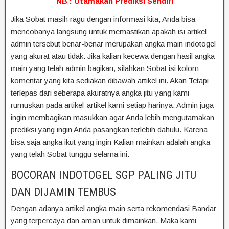
NB : Utamakan Prediksi Sendiri
Jika Sobat masih ragu dengan informasi kita, Anda bisa
mencobanya langsung untuk memastikan apakah isi artikel
admin tersebut benar-benar merupakan angka main indotogel
yang akurat atau tidak. Jika kalian kecewa dengan hasil angka
main yang telah admin bagikan, silahkan Sobat isi kolom
komentar yang kita sediakan dibawah artikel ini. Akan Tetapi
terlepas dari seberapa akuratnya angka jitu yang kami
rumuskan pada artikel-artikel kami setiap harinya. Admin juga
ingin membagikan masukkan agar Anda lebih mengutamakan
prediksi yang ingin Anda pasangkan terlebih dahulu. Karena
bisa saja angka ikut yang ingin Kalian mainkan adalah angka
yang telah Sobat tunggu selama ini.
BOCORAN INDOTOGEL SGP PALING JITU
DAN DIJAMIN TEMBUS
Dengan adanya artikel angka main serta rekomendasi Bandar
yang terpercaya dan aman untuk dimainkan. Maka kami