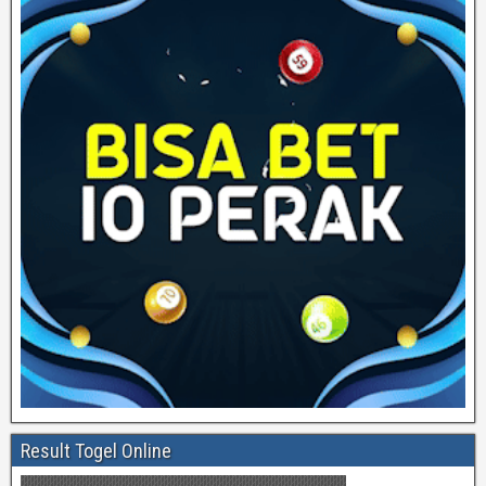
Result Togel Online