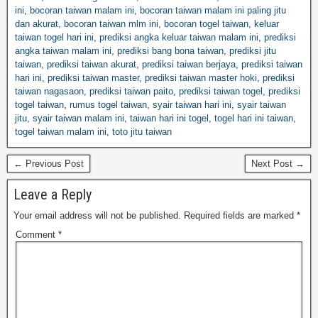
ini
,
bocoran taiwan malam ini
,
bocoran taiwan malam ini paling jitu
dan akurat
,
bocoran taiwan mlm ini
,
bocoran togel taiwan
,
keluar
taiwan togel hari ini
,
prediksi angka keluar taiwan malam ini
,
prediksi
angka taiwan malam ini
,
prediksi bang bona taiwan
,
prediksi jitu
taiwan
,
prediksi taiwan akurat
,
prediksi taiwan berjaya
,
prediksi taiwan
hari ini
,
prediksi taiwan master
,
prediksi taiwan master hoki
,
prediksi
taiwan nagasaon
,
prediksi taiwan paito
,
prediksi taiwan togel
,
prediksi
togel taiwan
,
rumus togel taiwan
,
syair taiwan hari ini
,
syair taiwan
jitu
,
syair taiwan malam ini
,
taiwan hari ini togel
,
togel hari ini taiwan
,
togel taiwan malam ini
,
toto jitu taiwan
← Previous Post
Next Post →
Leave a Reply
Your email address will not be published.
Required fields are marked
*
Comment
*