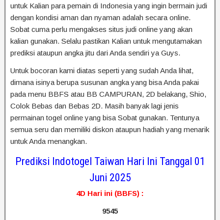
untuk Kalian para pemain di Indonesia yang ingin bermain judi
dengan kondisi aman dan nyaman adalah secara online.
Sobat cuma perlu mengakses situs judi online yang akan
kalian gunakan. Selalu pastikan Kalian untuk mengutamakan
prediksi ataupun angka jitu dari Anda sendiri ya Guys.
Untuk bocoran kami diatas seperti yang sudah Anda lihat,
dimana isinya berupa susunan angka yang bisa Anda pakai
pada menu BBFS atau BB CAMPURAN, 2D belakang, Shio,
Colok Bebas dan Bebas 2D. Masih banyak lagi jenis
permainan togel online yang bisa Sobat gunakan. Tentunya
semua seru dan memiliki diskon ataupun hadiah yang menarik
untuk Anda menangkan.
Prediksi Indotogel Taiwan Hari Ini Tanggal 01
Juni 2025
4D Hari ini (BBFS) :
9545