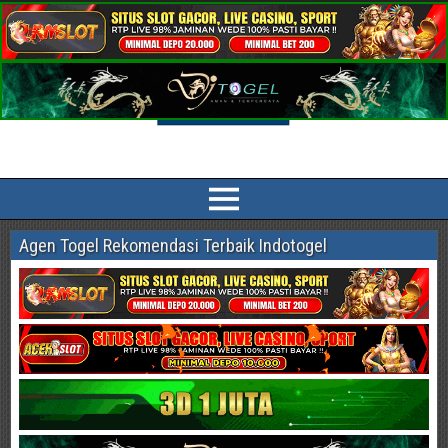
Indotogel HK Prediksi Togel Terlengkap
Prediksi Indotogel HK, Singapore Pools, Sidney, China, Taiwan, Cambodia
Paling Akurat dan jitu sesuai bocoran angka main dan syair togel online
Agen Togel Rekomendasi Terbaik Indotogel