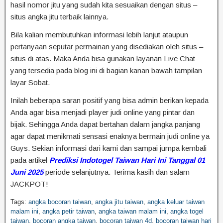
hasil nomor jitu yang sudah kita sesuaikan dengan situs –
situs angka jitu terbaik lainnya.
Bila kalian membutuhkan informasi lebih lanjut ataupun
pertanyaan seputar permainan yang disediakan oleh situs –
situs di atas. Maka Anda bisa gunakan layanan Live Chat
yang tersedia pada blog ini di bagian kanan bawah tampilan
layar Sobat.
Inilah beberapa saran positif yang bisa admin berikan kepada
Anda agar bisa menjadi player judi online yang pintar dan
bijak. Sehingga Anda dapat bertahan dalam jangka panjang
agar dapat menikmati sensasi enaknya bermain judi online ya
Guys. Sekian informasi dari kami dan sampai jumpa kembali
pada artikel
Prediksi Indotogel Taiwan Hari Ini Tanggal 01
Juni 2025
periode selanjutnya. Terima kasih dan salam
JACKPOT!
Tags:
angka bocoran taiwan
,
angka jitu taiwan
,
angka keluar taiwan
malam ini
,
angka petir taiwan
,
angka taiwan malam ini
,
angka togel
taiwan
,
bocoran angka taiwan
,
bocoran taiwan 4d
,
bocoran taiwan hari