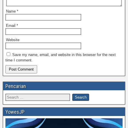
Name
*
Email
*
Website
Save my name, email, and website in this browser for the next
time I comment.
Pencarian
YowesJP