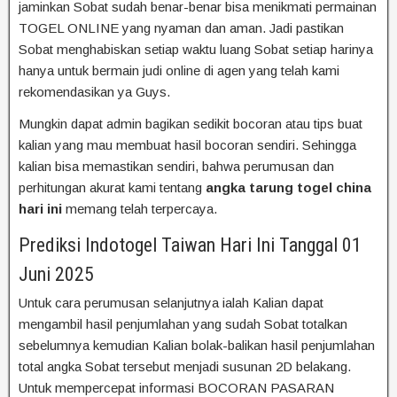
jaminkan Sobat sudah benar-benar bisa menikmati permainan
TOGEL ONLINE yang nyaman dan aman. Jadi pastikan
Sobat menghabiskan setiap waktu luang Sobat setiap harinya
hanya untuk bermain judi online di agen yang telah kami
rekomendasikan ya Guys.
Mungkin dapat admin bagikan sedikit bocoran atau tips buat
kalian yang mau membuat hasil bocoran sendiri. Sehingga
kalian bisa memastikan sendiri, bahwa perumusan dan
perhitungan akurat kami tentang
angka tarung togel china
hari ini
memang telah terpercaya.
Prediksi Indotogel Taiwan Hari Ini Tanggal 01
Juni 2025
Untuk cara perumusan selanjutnya ialah Kalian dapat
mengambil hasil penjumlahan yang sudah Sobat totalkan
sebelumnya kemudian Kalian bolak-balikan hasil penjumlahan
total angka Sobat tersebut menjadi susunan 2D belakang.
Untuk mempercepat informasi BOCORAN PASARAN