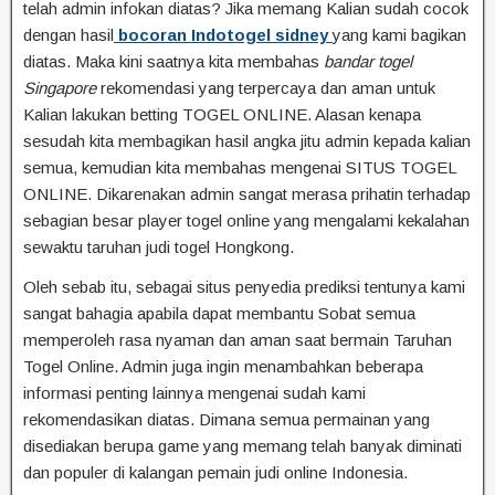
telah admin infokan diatas? Jika memang Kalian sudah cocok
dengan hasil
bocoran Indotogel sidney
yang kami bagikan
diatas. Maka kini saatnya kita membahas
bandar togel
Singapore
rekomendasi yang terpercaya dan aman untuk
Kalian lakukan betting TOGEL ONLINE. Alasan kenapa
sesudah kita membagikan hasil angka jitu admin kepada kalian
semua, kemudian kita membahas mengenai SITUS TOGEL
ONLINE. Dikarenakan admin sangat merasa prihatin terhadap
sebagian besar player togel online yang mengalami kekalahan
sewaktu taruhan judi togel Hongkong.
Oleh sebab itu, sebagai situs penyedia prediksi tentunya kami
sangat bahagia apabila dapat membantu Sobat semua
memperoleh rasa nyaman dan aman saat bermain Taruhan
Togel Online. Admin juga ingin menambahkan beberapa
informasi penting lainnya mengenai sudah kami
rekomendasikan diatas. Dimana semua permainan yang
disediakan berupa game yang memang telah banyak diminati
dan populer di kalangan pemain judi online Indonesia.