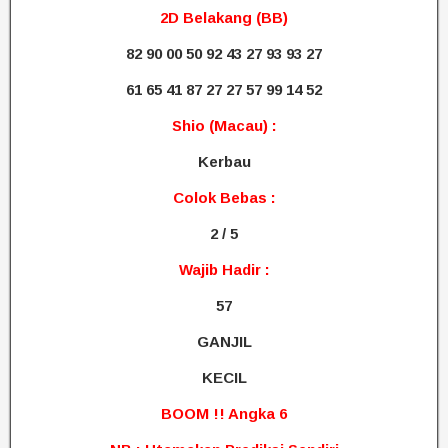
2D Belakang (BB)
82 90 00 50 92 43 27 93 93 27
61 65 41 87 27 27 57 99 14 52
Shio (Macau) :
Kerbau
Colok Bebas :
2 / 5
Wajib Hadir :
57
GANJIL
KECIL
BOOM !! Angka 6