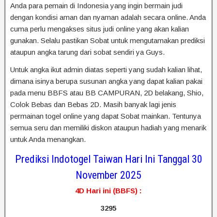
Anda para pemain di Indonesia yang ingin bermain judi
dengan kondisi aman dan nyaman adalah secara online. Anda
cuma perlu mengakses situs judi online yang akan kalian
gunakan. Selalu pastikan Sobat untuk mengutamakan prediksi
ataupun angka tarung dari sobat sendiri ya Guys.
Untuk angka ikut admin diatas seperti yang sudah kalian lihat,
dimana isinya berupa susunan angka yang dapat kalian pakai
pada menu BBFS atau BB CAMPURAN, 2D belakang, Shio,
Colok Bebas dan Bebas 2D. Masih banyak lagi jenis
permainan togel online yang dapat Sobat mainkan. Tentunya
semua seru dan memiliki diskon ataupun hadiah yang menarik
untuk Anda menangkan.
Prediksi Indotogel Taiwan Hari Ini Tanggal 30
November 2025
4D Hari ini (BBFS) :
3295