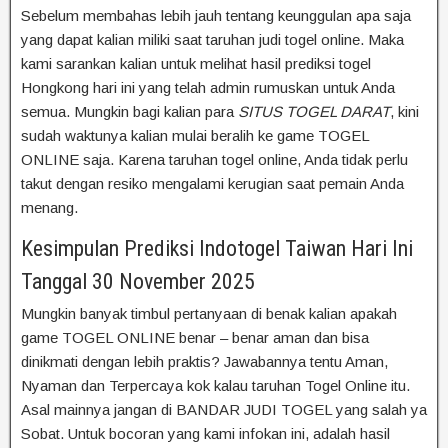
Sebelum membahas lebih jauh tentang keunggulan apa saja
yang dapat kalian miliki saat taruhan judi togel online. Maka
kami sarankan kalian untuk melihat hasil prediksi togel
Hongkong hari ini yang telah admin rumuskan untuk Anda
semua. Mungkin bagi kalian para
SITUS TOGEL DARAT
, kini
sudah waktunya kalian mulai beralih ke game TOGEL
ONLINE saja. Karena taruhan togel online, Anda tidak perlu
takut dengan resiko mengalami kerugian saat pemain Anda
menang.
Kesimpulan Prediksi Indotogel Taiwan Hari Ini
Tanggal 30 November 2025
Mungkin banyak timbul pertanyaan di benak kalian apakah
game TOGEL ONLINE benar – benar aman dan bisa
dinikmati dengan lebih praktis? Jawabannya tentu Aman,
Nyaman dan Terpercaya kok kalau taruhan Togel Online itu.
Asal mainnya jangan di BANDAR JUDI TOGEL yang salah ya
Sobat. Untuk bocoran yang kami infokan ini, adalah hasil