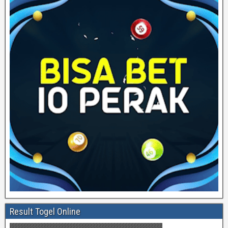
Result Togel Online