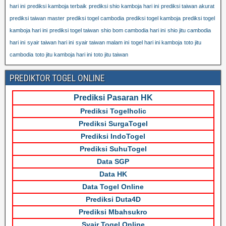
hari ini
prediksi kamboja terbaik
prediksi shio kamboja hari ini
prediksi taiwan akurat
prediksi taiwan master
prediksi togel cambodia
prediksi togel kamboja
prediksi togel
kamboja hari ini
prediksi togel taiwan
shio bom cambodia hari ini
shio jitu cambodia
hari ini
syair taiwan hari ini
syair taiwan malam ini
togel hari ini kamboja
toto jitu
cambodia
toto jitu kamboja hari ini
toto jitu taiwan
PREDIKTOR TOGEL ONLINE
Prediksi Pasaran HK
Prediksi Togelholic
Prediksi SurgaTogel
Prediksi IndoTogel
Prediksi SuhuTogel
Data SGP
Data HK
Data Togel Online
Prediksi Duta4D
Prediksi Mbahsukro
Syair Togel Online