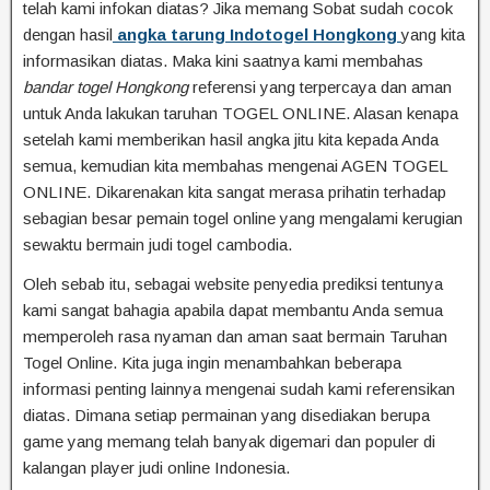
telah kami infokan diatas? Jika memang Sobat sudah cocok
dengan hasil
angka tarung Indotogel Hongkong
yang kita
informasikan diatas. Maka kini saatnya kami membahas
bandar togel Hongkong
referensi yang terpercaya dan aman
untuk Anda lakukan taruhan TOGEL ONLINE. Alasan kenapa
setelah kami memberikan hasil angka jitu kita kepada Anda
semua, kemudian kita membahas mengenai AGEN TOGEL
ONLINE. Dikarenakan kita sangat merasa prihatin terhadap
sebagian besar pemain togel online yang mengalami kerugian
sewaktu bermain judi togel cambodia.
Oleh sebab itu, sebagai website penyedia prediksi tentunya
kami sangat bahagia apabila dapat membantu Anda semua
memperoleh rasa nyaman dan aman saat bermain Taruhan
Togel Online. Kita juga ingin menambahkan beberapa
informasi penting lainnya mengenai sudah kami referensikan
diatas. Dimana setiap permainan yang disediakan berupa
game yang memang telah banyak digemari dan populer di
kalangan player judi online Indonesia.