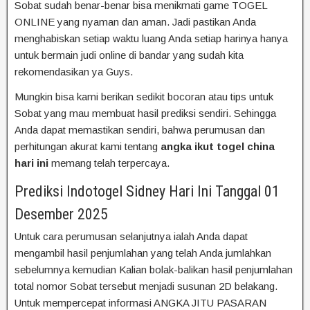
Sobat sudah benar-benar bisa menikmati game TOGEL
ONLINE yang nyaman dan aman. Jadi pastikan Anda
menghabiskan setiap waktu luang Anda setiap harinya hanya
untuk bermain judi online di bandar yang sudah kita
rekomendasikan ya Guys.
Mungkin bisa kami berikan sedikit bocoran atau tips untuk
Sobat yang mau membuat hasil prediksi sendiri. Sehingga
Anda dapat memastikan sendiri, bahwa perumusan dan
perhitungan akurat kami tentang
angka ikut togel china
hari ini
memang telah terpercaya.
Prediksi Indotogel Sidney Hari Ini Tanggal 01
Desember 2025
Untuk cara perumusan selanjutnya ialah Anda dapat
mengambil hasil penjumlahan yang telah Anda jumlahkan
sebelumnya kemudian Kalian bolak-balikan hasil penjumlahan
total nomor Sobat tersebut menjadi susunan 2D belakang.
Untuk mempercepat informasi ANGKA JITU PASARAN