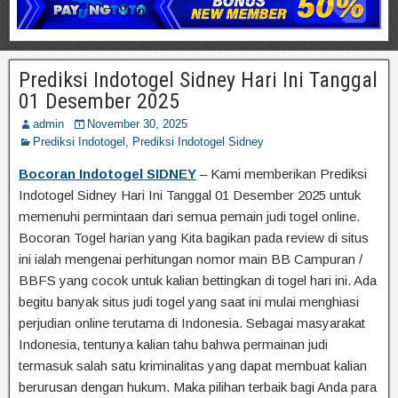
Prediksi Indotogel Sidney Hari Ini Tanggal
01 Desember 2025
admin
November 30, 2025
Prediksi Indotogel
,
Prediksi Indotogel Sidney
Bocoran Indotogel SIDNEY
– Kami memberikan Prediksi
Indotogel Sidney Hari Ini Tanggal 01 Desember 2025 untuk
memenuhi permintaan dari semua pemain judi togel online.
Bocoran Togel harian yang Kita bagikan pada review di situs
ini ialah mengenai perhitungan nomor main BB Campuran /
BBFS yang cocok untuk kalian bettingkan di togel hari ini. Ada
begitu banyak situs judi togel yang saat ini mulai menghiasi
perjudian online terutama di Indonesia. Sebagai masyarakat
Indonesia, tentunya kalian tahu bahwa permainan judi
termasuk salah satu kriminalitas yang dapat membuat kalian
berurusan dengan hukum. Maka pilihan terbaik bagi Anda para