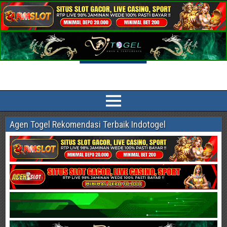
Indotogel HK Prediksi Togel Terlengkap
Prediksi Indotogel HK, Singapore Pools, Sidney, China, Taiwan, Cambodia
Paling Akurat dan jitu sesuai bocoran angka main dan syair togel online
Agen Togel Rekomendasi Terbaik Indotogel