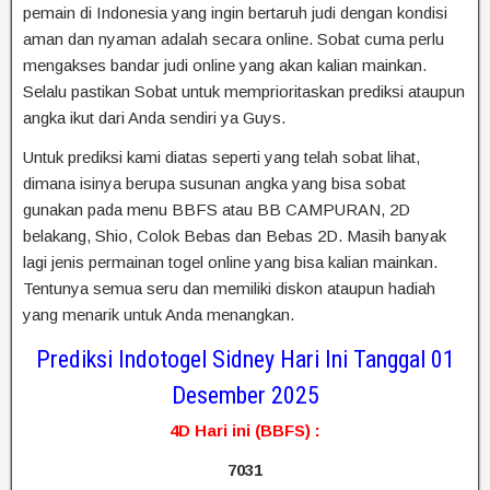
pemain di Indonesia yang ingin bertaruh judi dengan kondisi
aman dan nyaman adalah secara online. Sobat cuma perlu
mengakses bandar judi online yang akan kalian mainkan.
Selalu pastikan Sobat untuk memprioritaskan prediksi ataupun
angka ikut dari Anda sendiri ya Guys.
Untuk prediksi kami diatas seperti yang telah sobat lihat,
dimana isinya berupa susunan angka yang bisa sobat
gunakan pada menu BBFS atau BB CAMPURAN, 2D
belakang, Shio, Colok Bebas dan Bebas 2D. Masih banyak
lagi jenis permainan togel online yang bisa kalian mainkan.
Tentunya semua seru dan memiliki diskon ataupun hadiah
yang menarik untuk Anda menangkan.
Prediksi Indotogel Sidney Hari Ini Tanggal 01
Desember 2025
4D Hari ini (BBFS) :
7031