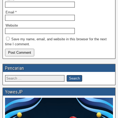
Email
*
Website
Save my name, email, and website in this browser for the next
time I comment.
Pencarian
YowesJP