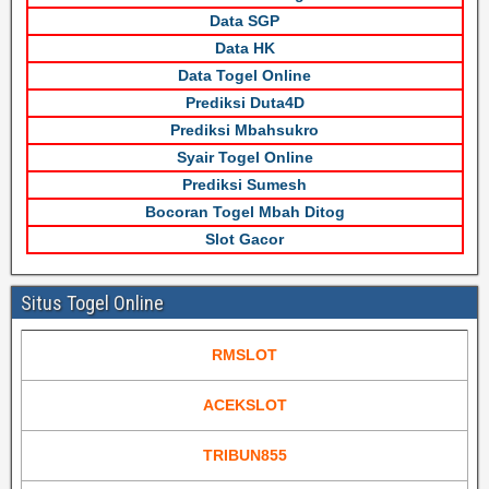
Data SGP
Data HK
Data Togel Online
Prediksi Duta4D
Prediksi Mbahsukro
Syair Togel Online
Prediksi Sumesh
Bocoran Togel Mbah Ditog
Slot Gacor
Situs Togel Online
RMSLOT
ACEKSLOT
TRIBUN855