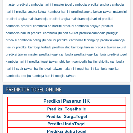
master prediksi cambodia hari ini
master togel cambodia
prediksi angka cambodia
hari ini
prediksi angka keluar kamboja hari ini
prediksi angka keluar taiwan malam ini
prediksi angka main kamboja
prediksi angka main kamboja hari ini
prediksi
cambodia
prediksi cambodia 4d hari ini
prediksi cambodia berjaya
prediksi
cambodia hari ini
prediksi cambodia jitu dan akurat
prediksi cambodia paling jitu
prediksi cambodia paling jitu hari ini
prediksi cambodia terlengkap
prediksi kamboja
hari ini
prediksi kamboja terbaik
prediksi shio kamboja hari ini
prediksi taiwan akurat
prediksi taiwan master
prediksi togel cambodia
prediksi togel kamboja
prediksi togel
kamboja hari ini
prediksi togel taiwan
shio bom cambodia hari ini
shio jitu cambodia
hari ini
syair taiwan hari ini
syair taiwan malam ini
togel hari ini kamboja
toto jitu
cambodia
toto jitu kamboja hari ini
toto jitu taiwan
PREDIKTOR TOGEL ONLINE
Prediksi Pasaran HK
Prediksi Togelholic
Prediksi SurgaTogel
Prediksi IndoTogel
Prediksi SuhuTogel