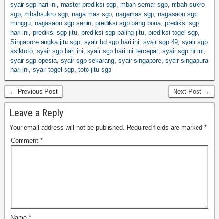
syair sgp hari ini
,
master prediksi sgp
,
mbah semar sgp
,
mbah sukro
sgp
,
mbahsukro sgp
,
naga mas sgp
,
nagamas sgp
,
nagasaon sgp
minggu
,
nagasaon sgp senin
,
prediksi sgp bang bona
,
prediksi sgp
hari ini
,
prediksi sgp jitu
,
prediksi sgp paling jitu
,
prediksi togel sgp
,
Singapore angka jitu sgp
,
syair bd sgp hari ini
,
syair sgp 49
,
syair sgp
asiktoto
,
syair sgp hari ini
,
syair sgp hari ini tercepat
,
syair sgp hr ini
,
syair sgp opesia
,
syair sgp sekarang
,
syair singapore
,
syair singapura
hari ini
,
syair togel sgp
,
toto jitu sgp
← Previous Post
Next Post →
Leave a Reply
Your email address will not be published.
Required fields are marked
*
Comment
*
Name
*