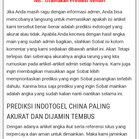
NB : Utamakan Prediksi Sendiri
Jika Anda masih ragu dengan informasi admin, Anda bisa
mencobanya langsung untuk memastikan apakah isi artikel
kami tersebut benar-benar adalah prediksi indotogel yang
akurat atau tidak. Apabila Anda kecewa dengan hasil angka
main yang sudah admin bagikan, silahkan Sobat isi kolom
komentar yang kami sediakan dibawah artikel ini. Akan Tetapi
terlepas dari seberapa akuratnya angka tarung yang kita
rumuskan pada artikel-artikel admin setiap harinya. Kami juga
ingin membagikan masukkan agar Sobat lebih
memprioritaskan prediksi yang ingin Sobat pasangkan terlebih
dahulu. Karena bisa saja prediksi yang ingin Sobat mainkan
adalah angka yang sudah kalian nanti-nantikan selama ini.
PREDIKSI INDOTOGEL CHINA PALING
AKURAT DAN DIJAMIN TEMBUS
Dengan adanya artikel angka ikut serta referensi situs yang
terpercaya dan aman untuk dimainkan. Maka kami jaminkan