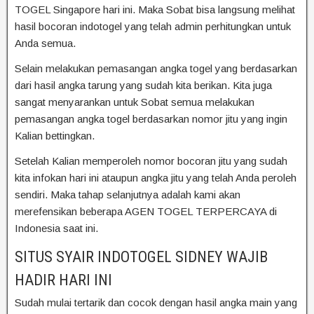
TOGEL Singapore hari ini. Maka Sobat bisa langsung melihat
hasil bocoran indotogel yang telah admin perhitungkan untuk
Anda semua.
Selain melakukan pemasangan angka togel yang berdasarkan
dari hasil angka tarung yang sudah kita berikan. Kita juga
sangat menyarankan untuk Sobat semua melakukan
pemasangan angka togel berdasarkan nomor jitu yang ingin
Kalian bettingkan.
Setelah Kalian memperoleh nomor bocoran jitu yang sudah
kita infokan hari ini ataupun angka jitu yang telah Anda peroleh
sendiri. Maka tahap selanjutnya adalah kami akan
merefensikan beberapa AGEN TOGEL TERPERCAYA di
Indonesia saat ini.
SITUS SYAIR INDOTOGEL SIDNEY WAJIB
HADIR HARI INI
Sudah mulai tertarik dan cocok dengan hasil angka main yang