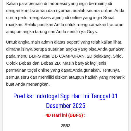
Kalian para pemain di Indonesia yang ingin bermain judi
dengan kondisi aman dan nyaman adalah secara online. Anda
cuma perlu mengakses agen judi online yang ingin Sobat
mainkan. Selalu pastikan Anda untuk mengutamakan bocoran
ataupun angka tarung dari Anda sendiri ya Guys.
Untuk angka main admin diatas seperti yang telah kalian lihat,
dimana isinya berupa susunan angka yang bisa Anda gunakan
pada menu BBFS atau BB CAMPURAN, 2D belakang, Shio,
Colok Bebas dan Bebas 2D. Masih banyak lagi jenis
permainan togel online yang dapat Anda gunakan. Tentunya
semua seru dan memiliki diskon ataupun hadiah yang menarik
buat Anda menangkan.
Prediksi Indotogel Sgp Hari Ini Tanggal 01
Desember 2025
4D Hari ini (BBFS) :
2552