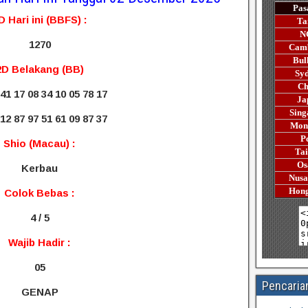
D Hari ini (BBFS) :
1270
2D Belakang (BB)
 41 17 08 34 10 05 78 17
 12 87 97 51 61 09 87 37
Shio (Macau) :
Kerbau
Colok Bebas :
4 / 5
Wajib Hadir :
05
Pencaria
GENAP