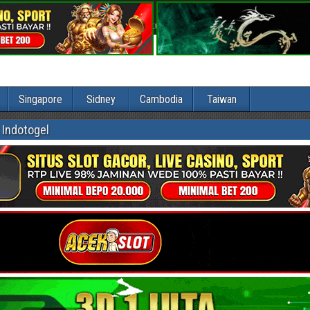
rlengkap
ney, China, Taiwan, Cambodia Paling Akurat dan jitu sesuai bocoran angka main
Singapore
Sidney
Cambodia
Taiwan
 Indotogel