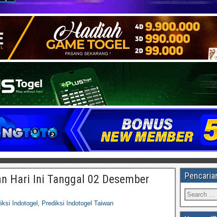
Pencaria
an Hari Ini Tanggal 02 Desember
iksi Indotogel
,
Prediksi Indotogel Taiwan