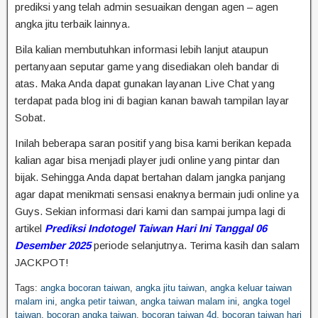
prediksi yang telah admin sesuaikan dengan agen – agen
angka jitu terbaik lainnya.
Bila kalian membutuhkan informasi lebih lanjut ataupun
pertanyaan seputar game yang disediakan oleh bandar di
atas. Maka Anda dapat gunakan layanan Live Chat yang
terdapat pada blog ini di bagian kanan bawah tampilan layar
Sobat.
Inilah beberapa saran positif yang bisa kami berikan kepada
kalian agar bisa menjadi player judi online yang pintar dan
bijak. Sehingga Anda dapat bertahan dalam jangka panjang
agar dapat menikmati sensasi enaknya bermain judi online ya
Guys. Sekian informasi dari kami dan sampai jumpa lagi di
artikel
Prediksi Indotogel Taiwan Hari Ini Tanggal 06
Desember 2025
periode selanjutnya. Terima kasih dan salam
JACKPOT!
Tags:
angka bocoran taiwan
,
angka jitu taiwan
,
angka keluar taiwan
malam ini
,
angka petir taiwan
,
angka taiwan malam ini
,
angka togel
taiwan
,
bocoran angka taiwan
,
bocoran taiwan 4d
,
bocoran taiwan hari