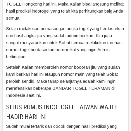
TOGEL Hongkong hari ini. Maka Kalian bisa langsung melihat
hasil prediksi indotogel yang telah kita perhitungkan baig Anda
semua.
Selain melakukan pemasangan angka togel yang berdasarkan
dari hasil angka jitu yang sudah admin berikan. Kita juga
sangat menyarankan untuk Sobat semua melakukan taruhan
nomor togel berdasarkan nomor ikut yang ingin Admin
bettingkan.
Setelah Kalian memperoleh nomor bocoran jitu yang sudah
kami berikan hari ini ataupun nomor main yang telah Sobat
peroleh sendiri. Maka tahap selanjutnya adalah kami ingin
merefensikan beberapa BANDAR TOGEL TERAMAN di
Indonesia saat ini.
SITUS RUMUS INDOTOGEL TAIWAN WAJIB
HADIR HARI INI
Sudah mulai tertarik dan cocok dengan hasil prediksi yang