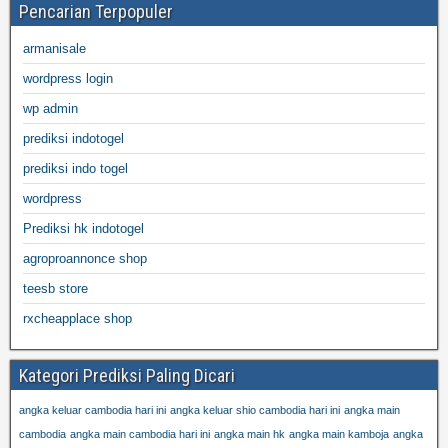
Pencarian Terpopuler
armanisale
wordpress login
wp admin
prediksi indotogel
prediksi indo togel
wordpress
Prediksi hk indotogel
agroproannonce shop
teesb store
rxcheapplace shop
Kategori Prediksi Paling Dicari
angka keluar cambodia hari ini
angka keluar shio cambodia hari ini
angka main
cambodia
angka main cambodia hari ini
angka main hk
angka main kamboja
angka