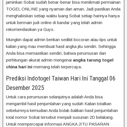
jaminkan Sobat sudah benar-benar bisa menikmati permainan
TOGEL ONLINE yang nyaman dan aman. Jadi pastikan Anda
menghabiskan setiap waktu luang Sobat setiap harinya hanya
untuk bermain judi online di bandar yang telah admin
rekomendasikan ya Guys.
Mungkin dapat admin berikan sedikit bocoran atau tips untuk
kalian yang mau membuat hasil angka jitu sendiri. Sehingga
Anda bisa memastikan sendiri, bahwa perumusan dan
perhitungan akurat admin mengenai
angka tarung togel
china hari ini
memang telah terpercaya.
Prediksi Indotogel Taiwan Hari Ini Tanggal 06
Desember 2025
Untuk cara perumusan selanjutnya adalah Anda bisa
mengambil hasil penjumlahan yang sudah Kalian totalkan
sebelumnya kemudian Anda bolak-balikan hasil penjumlahan
total nomor Sobat tersebut menjadi susunan 2D belakang.
Untuk mempercepat informasi ANGKA JITU PASARAN