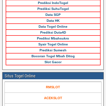
Prediksi IndoTogel
Prediksi SuhuTogel
Data SGP
Data HK
Data Togel Online
Prediksi Duta4D
Prediksi Mbahsukro
Syair Togel Online
Prediksi Sumesh
Bocoran Togel Mbah Ditog
Slot Gacor
Situs Togel Online
RMSLOT
ACEKSLOT