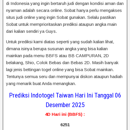
di Indonesia yang ingin bertaruh judi dengan kondisi aman dan
nyaman adalah secara online. Sobat hanya perlu mengakses
situs judi online yang ingin Sobat gunakan. Selalu pastikan
Sobat untuk memprioritaskan prediksi ataupun angka main
dari kalian sendiri ya Guys.
Untuk prediksi kami diatas seperti yang sudah kalian lihat,
dimana isinya berupa susunan angka yang bisa kalian
mainkan pada menu BBFS atau BB CAMPURAN, 2D
belakang, Shio, Colok Bebas dan Bebas 2D. Masih banyak
lagi jenis bettingan togel online yang bisa Sobat mainkan.
Tentunya semua seru dan mempunyai diskon ataupun hadiah
yang menarik buat Anda menangkan.
Prediksi Indotogel Taiwan Hari Ini Tanggal 06
Desember 2025
4D Hari ini (BBFS) :
6251