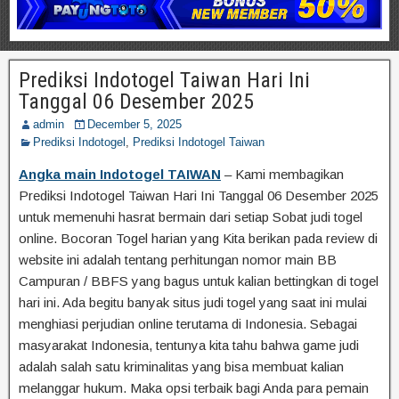
Prediksi Indotogel Taiwan Hari Ini
Tanggal 06 Desember 2025
admin
December 5, 2025
Prediksi Indotogel
,
Prediksi Indotogel Taiwan
Angka main Indotogel TAIWAN
– Kami membagikan
Prediksi Indotogel Taiwan Hari Ini Tanggal 06 Desember 2025
untuk memenuhi hasrat bermain dari setiap Sobat judi togel
online. Bocoran Togel harian yang Kita berikan pada review di
website ini adalah tentang perhitungan nomor main BB
Campuran / BBFS yang bagus untuk kalian bettingkan di togel
hari ini. Ada begitu banyak situs judi togel yang saat ini mulai
menghiasi perjudian online terutama di Indonesia. Sebagai
masyarakat Indonesia, tentunya kita tahu bahwa game judi
adalah salah satu kriminalitas yang bisa membuat kalian
melanggar hukum. Maka opsi terbaik bagi Anda para pemain