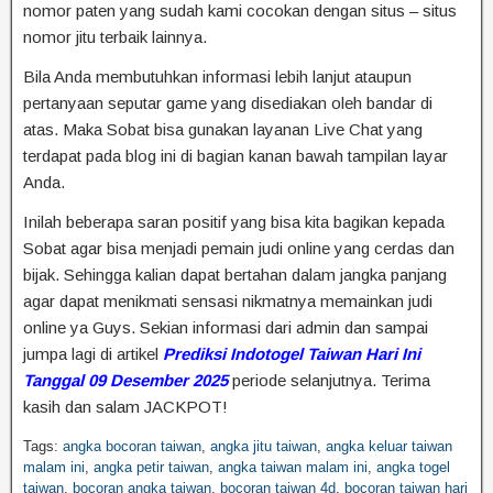
nomor paten yang sudah kami cocokan dengan situs – situs
nomor jitu terbaik lainnya.
Bila Anda membutuhkan informasi lebih lanjut ataupun
pertanyaan seputar game yang disediakan oleh bandar di
atas. Maka Sobat bisa gunakan layanan Live Chat yang
terdapat pada blog ini di bagian kanan bawah tampilan layar
Anda.
Inilah beberapa saran positif yang bisa kita bagikan kepada
Sobat agar bisa menjadi pemain judi online yang cerdas dan
bijak. Sehingga kalian dapat bertahan dalam jangka panjang
agar dapat menikmati sensasi nikmatnya memainkan judi
online ya Guys. Sekian informasi dari admin dan sampai
jumpa lagi di artikel
Prediksi Indotogel Taiwan Hari Ini
Tanggal 09 Desember 2025
periode selanjutnya. Terima
kasih dan salam JACKPOT!
Tags:
angka bocoran taiwan
,
angka jitu taiwan
,
angka keluar taiwan
malam ini
,
angka petir taiwan
,
angka taiwan malam ini
,
angka togel
taiwan
,
bocoran angka taiwan
,
bocoran taiwan 4d
,
bocoran taiwan hari