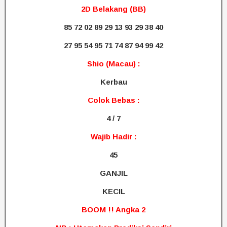
2D Belakang (BB)
85 72 02 89 29 13 93 29 38 40
27 95 54 95 71 74 87 94 99 42
Shio (Macau) :
Kerbau
Colok Bebas :
4 / 7
Wajib Hadir :
45
GANJIL
KECIL
BOOM !! Angka 2