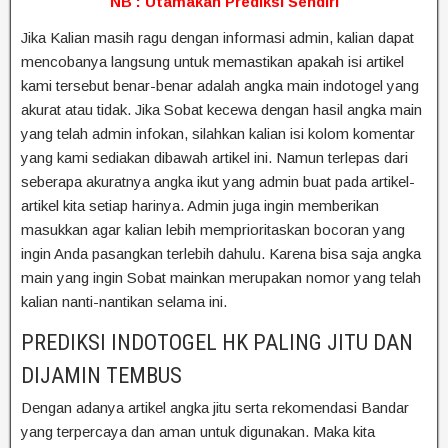
NB : Utamakan Prediksi Sendiri
Jika Kalian masih ragu dengan informasi admin, kalian dapat
mencobanya langsung untuk memastikan apakah isi artikel
kami tersebut benar-benar adalah angka main indotogel yang
akurat atau tidak. Jika Sobat kecewa dengan hasil angka main
yang telah admin infokan, silahkan kalian isi kolom komentar
yang kami sediakan dibawah artikel ini. Namun terlepas dari
seberapa akuratnya angka ikut yang admin buat pada artikel-
artikel kita setiap harinya. Admin juga ingin memberikan
masukkan agar kalian lebih memprioritaskan bocoran yang
ingin Anda pasangkan terlebih dahulu. Karena bisa saja angka
main yang ingin Sobat mainkan merupakan nomor yang telah
kalian nanti-nantikan selama ini.
PREDIKSI INDOTOGEL HK PALING JITU DAN
DIJAMIN TEMBUS
Dengan adanya artikel angka jitu serta rekomendasi Bandar
yang terpercaya dan aman untuk digunakan. Maka kita