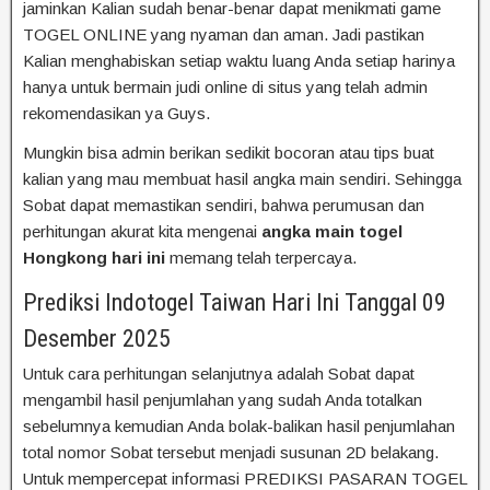
jaminkan Kalian sudah benar-benar dapat menikmati game
TOGEL ONLINE yang nyaman dan aman. Jadi pastikan
Kalian menghabiskan setiap waktu luang Anda setiap harinya
hanya untuk bermain judi online di situs yang telah admin
rekomendasikan ya Guys.
Mungkin bisa admin berikan sedikit bocoran atau tips buat
kalian yang mau membuat hasil angka main sendiri. Sehingga
Sobat dapat memastikan sendiri, bahwa perumusan dan
perhitungan akurat kita mengenai
angka main togel
Hongkong hari ini
memang telah terpercaya.
Prediksi Indotogel Taiwan Hari Ini Tanggal 09
Desember 2025
Untuk cara perhitungan selanjutnya adalah Sobat dapat
mengambil hasil penjumlahan yang sudah Anda totalkan
sebelumnya kemudian Anda bolak-balikan hasil penjumlahan
total nomor Sobat tersebut menjadi susunan 2D belakang.
Untuk mempercepat informasi PREDIKSI PASARAN TOGEL