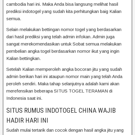
cambodia hari ini. Maka Anda bisa langsung melihat hasil
prediksi indotogel yang sudah kita perhitungkan baig Kalian
semua.
Selain melakukan bettingan nomor togel yang berdasarkan
dari hasil prediksi yang telah admin infokan. Admin juga
sangat merekomendasikan untuk Sobat semua melakukan
pembelian angka togel berdasarkan nomor ikut yang ingin
Kalian bettingkan.
Setelah Kalian memperoleh angka bocoran jitu yang sudah
admin berikan hari ini ataupun nomor main yang telah Anda
peroleh sendiri. Maka tahap selanjutnya adalah kami akan
merefensikan beberapa SITUS TOGEL TERAMAN di
Indonesia saat ini.
SITUS RUMUS INDOTOGEL CHINA WAJIB
HADIR HARI INI
Sudah mulai tertarik dan cocok dengan hasil angka jitu yang