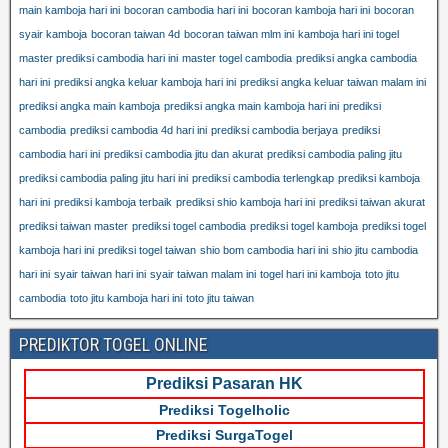
main kamboja hari ini
bocoran cambodia hari ini
bocoran kamboja hari ini
bocoran
syair kamboja
bocoran taiwan 4d
bocoran taiwan mlm ini
kamboja hari ini togel
master prediksi cambodia hari ini
master togel cambodia
prediksi angka cambodia
hari ini
prediksi angka keluar kamboja hari ini
prediksi angka keluar taiwan malam ini
prediksi angka main kamboja
prediksi angka main kamboja hari ini
prediksi
cambodia
prediksi cambodia 4d hari ini
prediksi cambodia berjaya
prediksi
cambodia hari ini
prediksi cambodia jitu dan akurat
prediksi cambodia paling jitu
prediksi cambodia paling jitu hari ini
prediksi cambodia terlengkap
prediksi kamboja
hari ini
prediksi kamboja terbaik
prediksi shio kamboja hari ini
prediksi taiwan akurat
prediksi taiwan master
prediksi togel cambodia
prediksi togel kamboja
prediksi togel
kamboja hari ini
prediksi togel taiwan
shio bom cambodia hari ini
shio jitu cambodia
hari ini
syair taiwan hari ini
syair taiwan malam ini
togel hari ini kamboja
toto jitu
cambodia
toto jitu kamboja hari ini
toto jitu taiwan
PREDIKTOR TOGEL ONLINE
Prediksi Pasaran HK
Prediksi Togelholic
Prediksi SurgaTogel