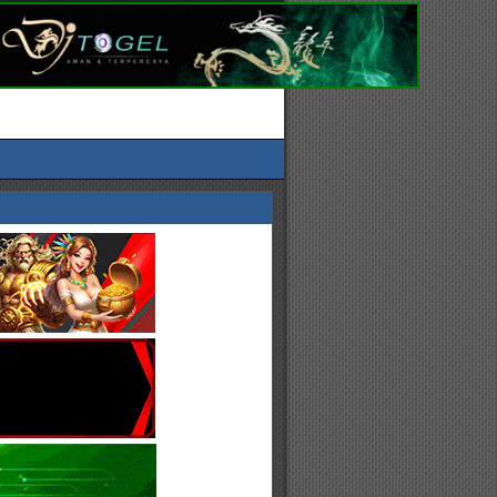
 dan syair togel online