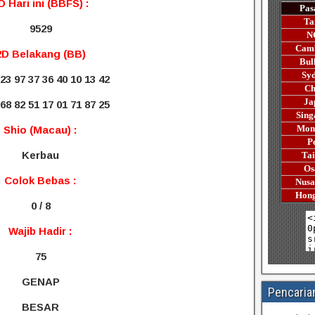
D Hari ini (BBFS) :
9529
2D Belakang (BB)
 23 97 37 36 40 10 13 42
 68 82 51 17 01 71 87 25
Shio (Macau) :
Kerbau
Colok Bebas :
0 / 8
Wajib Hadir :
75
GENAP
Pencaria
BESAR