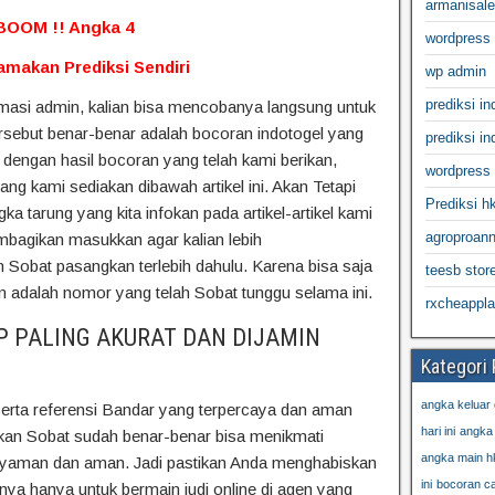
armanisale
BOOM !! Angka 4
wordpress 
amakan Prediksi Sendiri
wp admin
prediksi in
rmasi admin, kalian bisa mencobanya langsung untuk
tersebut benar-benar adalah bocoran indotogel yang
prediksi in
a dengan hasil bocoran yang telah kami berikan,
wordpress
ang kami sediakan dibawah artikel ini. Akan Tetapi
Prediksi hk
ka tarung yang kita infokan pada artikel-artikel kami
agroproan
embagikan masukkan agar kalian lebih
 Sobat pasangkan terlebih dahulu. Karena bisa saja
teesb stor
 adalah nomor yang telah Sobat tunggu selama ini.
rxcheappl
 PALING AKURAT DAN DIJAMIN
Kategori 
angka keluar 
serta referensi Bandar yang terpercaya dan aman
hari ini
angka
kan Sobat sudah benar-benar bisa menikmati
angka main h
man dan aman. Jadi pastikan Anda menghabiskan
ini
bocoran ca
inya hanya untuk bermain judi online di agen yang