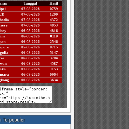
n Terpopuler