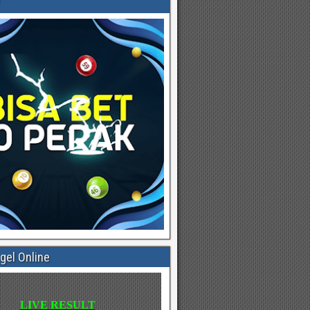
gel Online