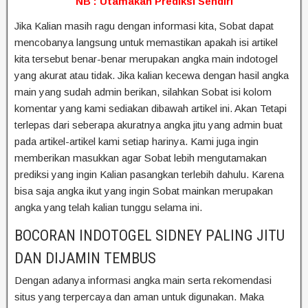
NB : Utamakan Prediksi Sendiri
Jika Kalian masih ragu dengan informasi kita, Sobat dapat
mencobanya langsung untuk memastikan apakah isi artikel
kita tersebut benar-benar merupakan angka main indotogel
yang akurat atau tidak. Jika kalian kecewa dengan hasil angka
main yang sudah admin berikan, silahkan Sobat isi kolom
komentar yang kami sediakan dibawah artikel ini. Akan Tetapi
terlepas dari seberapa akuratnya angka jitu yang admin buat
pada artikel-artikel kami setiap harinya. Kami juga ingin
memberikan masukkan agar Sobat lebih mengutamakan
prediksi yang ingin Kalian pasangkan terlebih dahulu. Karena
bisa saja angka ikut yang ingin Sobat mainkan merupakan
angka yang telah kalian tunggu selama ini.
BOCORAN INDOTOGEL SIDNEY PALING JITU
DAN DIJAMIN TEMBUS
Dengan adanya informasi angka main serta rekomendasi
situs yang terpercaya dan aman untuk digunakan. Maka