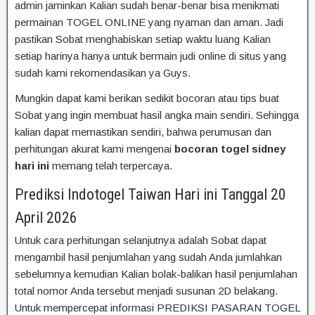
admin jaminkan Kalian sudah benar-benar bisa menikmati
permainan TOGEL ONLINE yang nyaman dan aman. Jadi
pastikan Sobat menghabiskan setiap waktu luang Kalian
setiap harinya hanya untuk bermain judi online di situs yang
sudah kami rekomendasikan ya Guys.
Mungkin dapat kami berikan sedikit bocoran atau tips buat
Sobat yang ingin membuat hasil angka main sendiri. Sehingga
kalian dapat memastikan sendiri, bahwa perumusan dan
perhitungan akurat kami mengenai
bocoran togel sidney
hari ini
memang telah terpercaya.
Prediksi Indotogel Taiwan Hari ini Tanggal 20
April 2026
Untuk cara perhitungan selanjutnya adalah Sobat dapat
mengambil hasil penjumlahan yang sudah Anda jumlahkan
sebelumnya kemudian Kalian bolak-balikan hasil penjumlahan
total nomor Anda tersebut menjadi susunan 2D belakang.
Untuk mempercepat informasi PREDIKSI PASARAN TOGEL