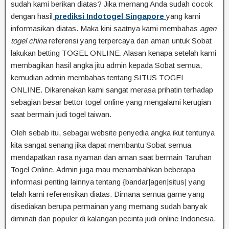
sudah kami berikan diatas? Jika memang Anda sudah cocok
dengan hasil
prediksi Indotogel Singapore
yang kami
informasikan diatas. Maka kini saatnya kami membahas
agen
togel china
referensi yang terpercaya dan aman untuk Sobat
lakukan betting TOGEL ONLINE. Alasan kenapa setelah kami
membagikan hasil angka jitu admin kepada Sobat semua,
kemudian admin membahas tentang SITUS TOGEL
ONLINE. Dikarenakan kami sangat merasa prihatin terhadap
sebagian besar bettor togel online yang mengalami kerugian
saat bermain judi togel taiwan.
Oleh sebab itu, sebagai website penyedia angka ikut tentunya
kita sangat senang jika dapat membantu Sobat semua
mendapatkan rasa nyaman dan aman saat bermain Taruhan
Togel Online. Admin juga mau menambahkan beberapa
informasi penting lainnya tentang {bandar|agen|situs| yang
telah kami referensikan diatas. Dimana semua game yang
disediakan berupa permainan yang memang sudah banyak
diminati dan populer di kalangan pecinta judi online Indonesia.