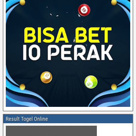
Result Togel Online