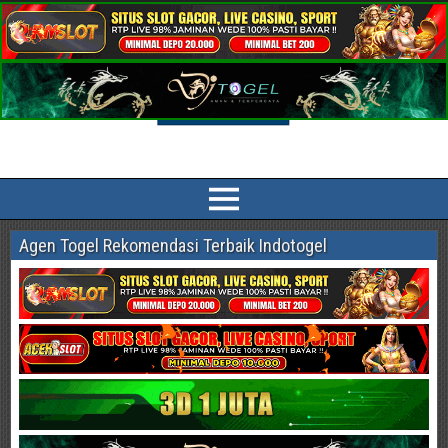
Indotogel HK Prediksi Togel Terlengkap
Prediksi Indotogel HK, Singapore Pools, Sidney, China, Taiwan, Cambodia
Paling Akurat dan jitu sesuai bocoran angka main dan syair togel online
Agen Togel Rekomendasi Terbaik Indotogel