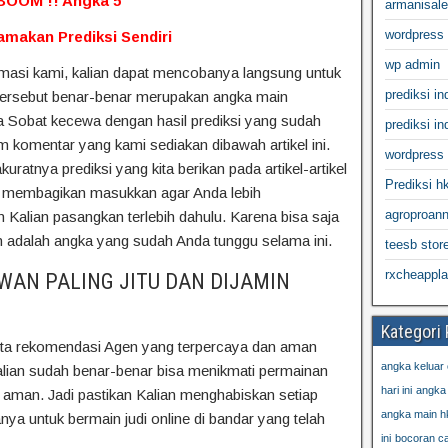
BOOM !! Angka 5
armanisale
wordpress 
amakan Prediksi Sendiri
wp admin
rmasi kami, kalian dapat mencobanya langsung untuk
prediksi in
 tersebut benar-benar merupakan angka main
ika Sobat kecewa dengan hasil prediksi yang sudah
prediksi in
om komentar yang kami sediakan dibawah artikel ini.
wordpress
uratnya prediksi yang kita berikan pada artikel-artikel
Prediksi hk
in membagikan masukkan agar Anda lebih
agroproan
 Kalian pasangkan terlebih dahulu. Karena bisa saja
an adalah angka yang sudah Anda tunggu selama ini.
teesb stor
rxcheappl
IWAN PALING JITU DAN DIJAMIN
Kategori 
erta rekomendasi Agen yang terpercaya dan aman
angka keluar 
Kalian sudah benar-benar bisa menikmati permainan
hari ini
angka
an. Jadi pastikan Kalian menghabiskan setiap
angka main h
nya untuk bermain judi online di bandar yang telah
ini
bocoran ca