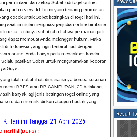
YowesJP
i permintaan dari setiap Sobat judi togel online.
kan pada review di blog ini yaitu tentang perumusan
 cocok untuk Sobat bettingkan di togel hari ini.
ang saat ini mulai menghiasi perjudian online terutama
ndonesia, tentunya sobat tahu bahwa permainan judi
s yang dapat membuat Anda melanggar hukum. Maka
udi di Indonesia yang ingin bertaruh judi dengan
cara online. Anda hanya perlu mengakses bandar
n. Selalu pastikan Sobat untuk mengutamakan bocoran
i ya Guys.
i yang telah sobat lihat, dimana isinya berupa susunan
pada menu BBFS atau BB CAMPURAN, 2D belakang,
sih banyak lagi jenis bettingan togel online yang
a seru dan memiliki diskon ataupun hadiah yang
Result To
HK Hari ini Tanggal 21 April 2026
D Hari ini (BBFS) :