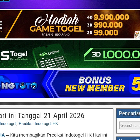
Pencaria
ri ini Tanggal 21 April 2026
Indotogel
,
Prediksi Indotogel HK
IA
– Kita membagikan Prediksi Indotogel HK Hari ini