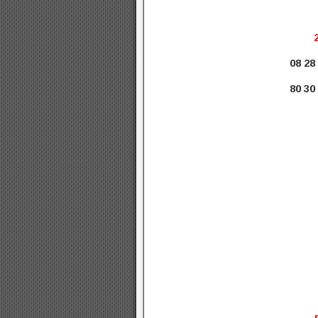
08 28
80 30