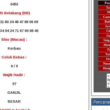
0453
2D Belakang (BB)
 11 80 24 48 47 88 06 69
 34 94 24 71 67 60 88 40
Shio (Macau) :
Kerbau
Colok Bebas :
6 / 9
Wajib Hadir :
97
GANJIL
BESAR
Pencaria