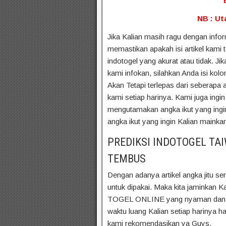
NB : Ut
Jika Kalian masih ragu dengan info
memastikan apakah isi artikel kami
indotogel yang akurat atau tidak. J
kami infokan, silahkan Anda isi kol
Akan Tetapi terlepas dari seberapa ak
kami setiap harinya. Kami juga ing
mengutamakan angka ikut yang ingin
angka ikut yang ingin Kalian maink
PREDIKSI INDOTOGEL TA
TEMBUS
Dengan adanya artikel angka jitu s
untuk dipakai. Maka kita jaminkan 
TOGEL ONLINE yang nyaman dan am
waktu luang Kalian setiap harinya ha
kami rekomendasikan ya Guys.