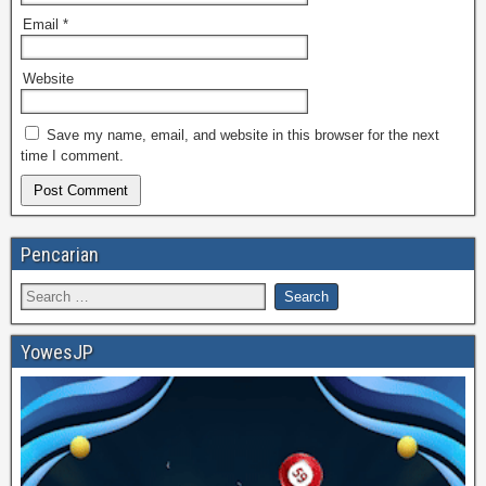
Email
*
Website
Save my name, email, and website in this browser for the next
time I comment.
Pencarian
YowesJP