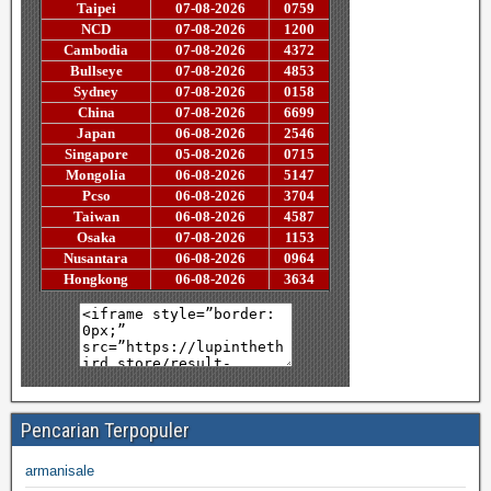
Pencarian Terpopuler
armanisale