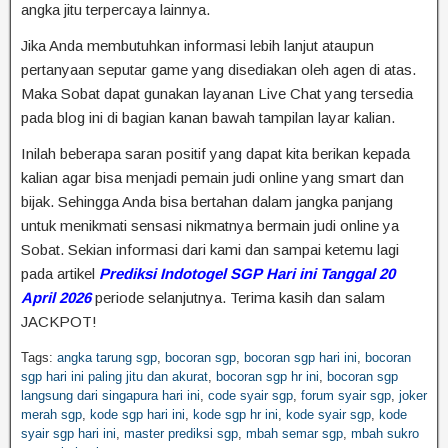
angka jitu terpercaya lainnya.
Jika Anda membutuhkan informasi lebih lanjut ataupun
pertanyaan seputar game yang disediakan oleh agen di atas.
Maka Sobat dapat gunakan layanan Live Chat yang tersedia
pada blog ini di bagian kanan bawah tampilan layar kalian.
Inilah beberapa saran positif yang dapat kita berikan kepada
kalian agar bisa menjadi pemain judi online yang smart dan
bijak. Sehingga Anda bisa bertahan dalam jangka panjang
untuk menikmati sensasi nikmatnya bermain judi online ya
Sobat. Sekian informasi dari kami dan sampai ketemu lagi
pada artikel
Prediksi Indotogel SGP Hari ini Tanggal 20
April 2026
periode selanjutnya. Terima kasih dan salam
JACKPOT!
Tags:
angka tarung sgp
,
bocoran sgp
,
bocoran sgp hari ini
,
bocoran
sgp hari ini paling jitu dan akurat
,
bocoran sgp hr ini
,
bocoran sgp
langsung dari singapura hari ini
,
code syair sgp
,
forum syair sgp
,
joker
merah sgp
,
kode sgp hari ini
,
kode sgp hr ini
,
kode syair sgp
,
kode
syair sgp hari ini
,
master prediksi sgp
,
mbah semar sgp
,
mbah sukro