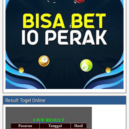
Result Togel Online