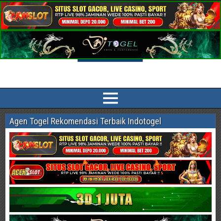
Indotogel HK Prediksi Togel Terlengkap
Prediksi Indotogel HK, Singapore Pools, Sidney, China, Taiwan, Cambodia
Paling Akurat dan jitu sesuai bocoran angka main dan syair togel online
Agen Togel Rekomendasi Terbaik Indotogel