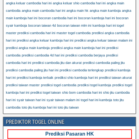
angka keluar cambodia hari ini
angka keluar shio cambodia hari ini
angka main
cambodia
angka main cambodia hari ini
angka main hk
angka main kamboja
angka
main kamboja hari ini
bocoran cambodia hari ini
bocoran kamboja hari ini
bocoran
syair kamboja
bocoran taiwan 4d
bocoran taiwan mlm ini
kamboja hari ini togel
master prediksi cambodia hari ini
master togel cambodia
prediksi angka cambodia
hari ini
prediksi angka keluar kamboja hari ini
prediksi angka keluar taiwan malam ini
prediksi angka main kamboja
prediksi angka main kamboja hari ini
prediksi
cambodia
prediksi cambodia 4d hari ini
prediksi cambodia berjaya
prediksi
cambodia hari ini
prediksi cambodia jitu dan akurat
prediksi cambodia paling jitu
prediksi cambodia paling jitu hari ini
prediksi cambodia terlengkap
prediksi kamboja
hari ini
prediksi kamboja terbaik
prediksi shio kamboja hari ini
prediksi taiwan akurat
prediksi taiwan master
prediksi togel cambodia
prediksi togel kamboja
prediksi togel
kamboja hari ini
prediksi togel taiwan
shio bom cambodia hari ini
shio jitu cambodia
hari ini
syair taiwan hari ini
syair taiwan malam ini
togel hari ini kamboja
toto jitu
cambodia
toto jitu kamboja hari ini
toto jitu taiwan
PREDIKTOR TOGEL ONLINE
Prediksi Pasaran HK