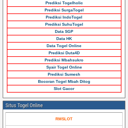
Prediksi Togelholic
Prediksi SurgaTogel
Prediksi IndoTogel
Prediksi SuhuTogel
Data SGP
Data HK
Data Togel Online
Prediksi Duta4D
Prediksi Mbahsukro
Syair Togel Online
Prediksi Sumesh
Bocoran Togel Mbah Ditog
Slot Gacor
Situs Togel Online
RMSLOT