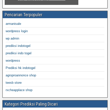
Pencarian Terpopuler
armanisale
wordpress login
wp admin
prediksi indotogel
prediksi indo togel
wordpress
Prediksi hk indotogel
agroproannonce shop
teesb store
rxcheapplace shop
Kategori Prediksi Paling Dicari