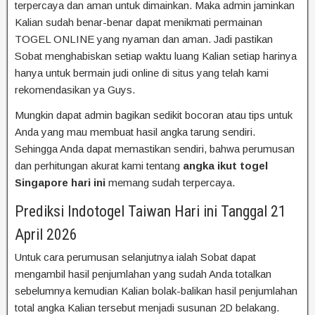
terpercaya dan aman untuk dimainkan. Maka admin jaminkan
Kalian sudah benar-benar dapat menikmati permainan
TOGEL ONLINE yang nyaman dan aman. Jadi pastikan
Sobat menghabiskan setiap waktu luang Kalian setiap harinya
hanya untuk bermain judi online di situs yang telah kami
rekomendasikan ya Guys.
Mungkin dapat admin bagikan sedikit bocoran atau tips untuk
Anda yang mau membuat hasil angka tarung sendiri.
Sehingga Anda dapat memastikan sendiri, bahwa perumusan
dan perhitungan akurat kami tentang
angka ikut togel
Singapore hari ini
memang sudah terpercaya.
Prediksi Indotogel Taiwan Hari ini Tanggal 21
April 2026
Untuk cara perumusan selanjutnya ialah Sobat dapat
mengambil hasil penjumlahan yang sudah Anda totalkan
sebelumnya kemudian Kalian bolak-balikan hasil penjumlahan
total angka Kalian tersebut menjadi susunan 2D belakang.