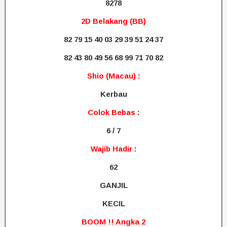
8278
2D Belakang (BB)
82 79 15 40 03 29 39 51 24 37
82 43 80 49 56 68 99 71 70 82
Shio (Macau) :
Kerbau
Colok Bebas :
6 / 7
Wajib Hadir :
62
GANJIL
KECIL
BOOM !! Angka 2