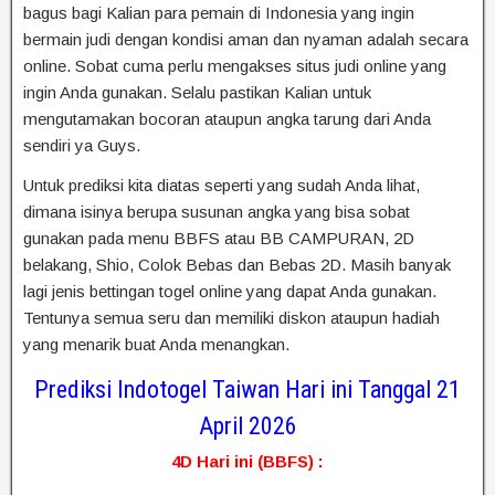
bagus bagi Kalian para pemain di Indonesia yang ingin
bermain judi dengan kondisi aman dan nyaman adalah secara
online. Sobat cuma perlu mengakses situs judi online yang
ingin Anda gunakan. Selalu pastikan Kalian untuk
mengutamakan bocoran ataupun angka tarung dari Anda
sendiri ya Guys.
Untuk prediksi kita diatas seperti yang sudah Anda lihat,
dimana isinya berupa susunan angka yang bisa sobat
gunakan pada menu BBFS atau BB CAMPURAN, 2D
belakang, Shio, Colok Bebas dan Bebas 2D. Masih banyak
lagi jenis bettingan togel online yang dapat Anda gunakan.
Tentunya semua seru dan memiliki diskon ataupun hadiah
yang menarik buat Anda menangkan.
Prediksi Indotogel Taiwan Hari ini Tanggal 21
April 2026
4D Hari ini (BBFS) :