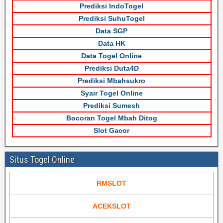
Prediksi IndoTogel
Prediksi SuhuTogel
Data SGP
Data HK
Data Togel Online
Prediksi Duta4D
Prediksi Mbahsukro
Syair Togel Online
Prediksi Sumesh
Bocoran Togel Mbah Ditog
Slot Gacor
Situs Togel Online
RMSLOT
ACEKSLOT