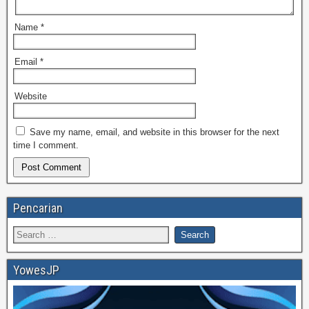
Name
*
Email
*
Website
Save my name, email, and website in this browser for the next
time I comment.
Pencarian
YowesJP