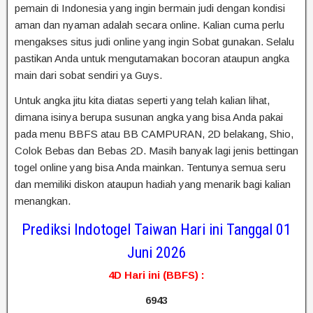
pemain di Indonesia yang ingin bermain judi dengan kondisi
aman dan nyaman adalah secara online. Kalian cuma perlu
mengakses situs judi online yang ingin Sobat gunakan. Selalu
pastikan Anda untuk mengutamakan bocoran ataupun angka
main dari sobat sendiri ya Guys.
Untuk angka jitu kita diatas seperti yang telah kalian lihat,
dimana isinya berupa susunan angka yang bisa Anda pakai
pada menu BBFS atau BB CAMPURAN, 2D belakang, Shio,
Colok Bebas dan Bebas 2D. Masih banyak lagi jenis bettingan
togel online yang bisa Anda mainkan. Tentunya semua seru
dan memiliki diskon ataupun hadiah yang menarik bagi kalian
menangkan.
Prediksi Indotogel Taiwan Hari ini Tanggal 01
Juni 2026
4D Hari ini (BBFS) :
6943