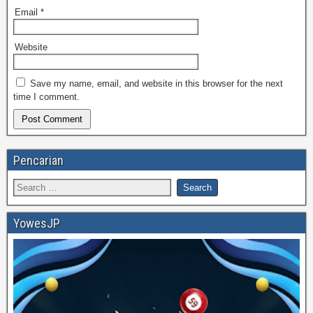
Email
*
Website
Save my name, email, and website in this browser for the next
time I comment.
Pencarian
YowesJP