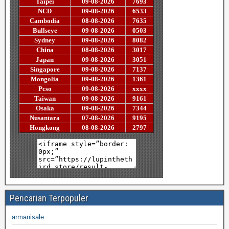
Pencarian Terpopuler
armanisale