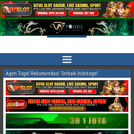
Indotogel HK Prediksi Togel Terlengkap
Prediksi Indotogel HK, Singapore Pools, Sidney, China, Taiwan, Cambodia
Paling Akurat dan jitu sesuai bocoran angka main dan syair togel online
Agen Togel Rekomendasi Terbaik Indotogel