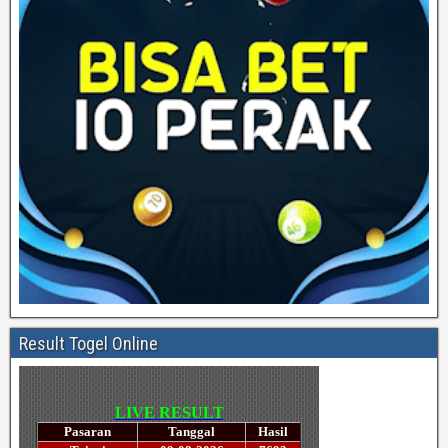
Result Togel Online