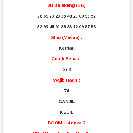
2D Belakang (BB)
78 69 73 23 35 48 23 00 93 57
32 93 45 61 38 83 12 09 87 58
Shio (Macau) :
Kerbau
Colok Bebas :
5 / 8
Wajib Hadir :
74
GANJIL
KECIL
BOOM !! Angka 2