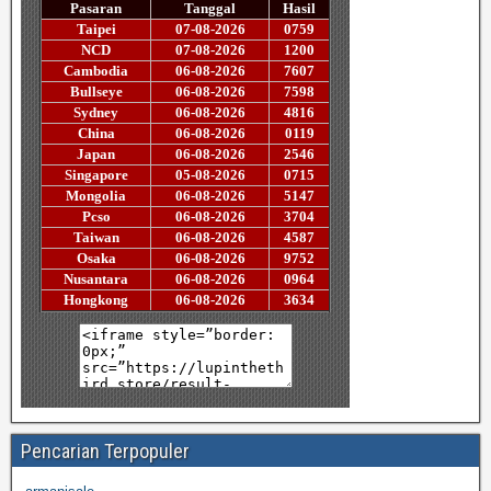
Pencarian Terpopuler