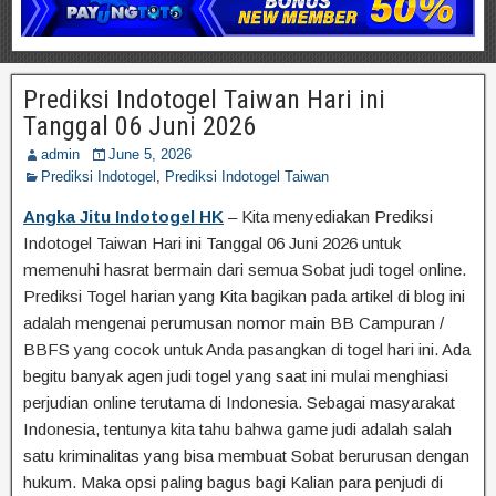
Prediksi Indotogel Taiwan Hari ini
Tanggal 06 Juni 2026
admin
June 5, 2026
Prediksi Indotogel
,
Prediksi Indotogel Taiwan
Angka Jitu Indotogel HK
– Kita menyediakan Prediksi
Indotogel Taiwan Hari ini Tanggal 06 Juni 2026 untuk
memenuhi hasrat bermain dari semua Sobat judi togel online.
Prediksi Togel harian yang Kita bagikan pada artikel di blog ini
adalah mengenai perumusan nomor main BB Campuran /
BBFS yang cocok untuk Anda pasangkan di togel hari ini. Ada
begitu banyak agen judi togel yang saat ini mulai menghiasi
perjudian online terutama di Indonesia. Sebagai masyarakat
Indonesia, tentunya kita tahu bahwa game judi adalah salah
satu kriminalitas yang bisa membuat Sobat berurusan dengan
hukum. Maka opsi paling bagus bagi Kalian para penjudi di