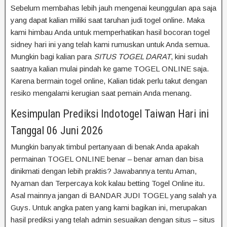
Sebelum membahas lebih jauh mengenai keunggulan apa saja
yang dapat kalian miliki saat taruhan judi togel online. Maka
kami himbau Anda untuk memperhatikan hasil bocoran togel
sidney hari ini yang telah kami rumuskan untuk Anda semua.
Mungkin bagi kalian para
SITUS TOGEL DARAT
, kini sudah
saatnya kalian mulai pindah ke game TOGEL ONLINE saja.
Karena bermain togel online, Kalian tidak perlu takut dengan
resiko mengalami kerugian saat pemain Anda menang.
Kesimpulan Prediksi Indotogel Taiwan Hari ini
Tanggal 06 Juni 2026
Mungkin banyak timbul pertanyaan di benak Anda apakah
permainan TOGEL ONLINE benar – benar aman dan bisa
dinikmati dengan lebih praktis? Jawabannya tentu Aman,
Nyaman dan Terpercaya kok kalau betting Togel Online itu.
Asal mainnya jangan di BANDAR JUDI TOGEL yang salah ya
Guys. Untuk angka paten yang kami bagikan ini, merupakan
hasil prediksi yang telah admin sesuaikan dengan situs – situs