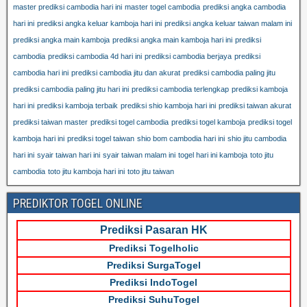
master prediksi cambodia hari ini
master togel cambodia
prediksi angka cambodia
hari ini
prediksi angka keluar kamboja hari ini
prediksi angka keluar taiwan malam ini
prediksi angka main kamboja
prediksi angka main kamboja hari ini
prediksi
cambodia
prediksi cambodia 4d hari ini
prediksi cambodia berjaya
prediksi
cambodia hari ini
prediksi cambodia jitu dan akurat
prediksi cambodia paling jitu
prediksi cambodia paling jitu hari ini
prediksi cambodia terlengkap
prediksi kamboja
hari ini
prediksi kamboja terbaik
prediksi shio kamboja hari ini
prediksi taiwan akurat
prediksi taiwan master
prediksi togel cambodia
prediksi togel kamboja
prediksi togel
kamboja hari ini
prediksi togel taiwan
shio bom cambodia hari ini
shio jitu cambodia
hari ini
syair taiwan hari ini
syair taiwan malam ini
togel hari ini kamboja
toto jitu
cambodia
toto jitu kamboja hari ini
toto jitu taiwan
PREDIKTOR TOGEL ONLINE
Prediksi Pasaran HK
Prediksi Togelholic
Prediksi SurgaTogel
Prediksi IndoTogel
Prediksi SuhuTogel