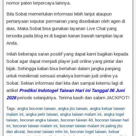
nomor paten terpercaya lainnya.
Bila Sobat memerlukan informasi lebih lanjut ataupun
pertanyaan seputar permainan yang disediakan oleh agen di
atas. Maka Sobat bisa gunakan layanan Live Chat yang
tersedia pada blog ini di bagian kanan bawah tampilan layar
Anda.
Inilah beberapa saran positif yang dapat kami bagikan kepada
Sobat agar dapat menjadi player judi online yang pintar dan
bijak. Sehingga kalian bisa bertahan dalam jangka panjang
untuk menikmati sensasi enaknya bermain judi online ya
Sobat. Sekian informasi dari kita dan sampai ketemu lagi di
artikel
Prediksi Indotogel Taiwan Hari ini Tanggal 06 Juni
2026
periode selanjutnya. Terima kasih dan salam JACKPOT!
Tags:
angka bocoran taiwan
,
angka jitu taiwan
,
angka keluar taiwan
malam ini
,
angka petir taiwan
,
angka taiwan malam ini
,
angka togel
taiwan
,
bocoran angka taiwan
,
bocoran taiwan 4d
,
bocoran taiwan hari
ini
,
bocoran taiwan malam ini
,
bocoran taiwan malam ini paling jitu
dan akurat
,
bocoran taiwan mlm ini
,
bocoran togel taiwan
,
keluar