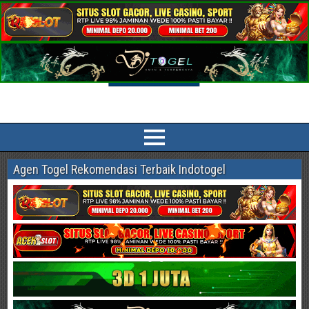
Indotogel HK Prediksi Togel Terlengkap
Prediksi Indotogel HK, Singapore Pools, Sidney, China, Taiwan, Cambodia
Paling Akurat dan jitu sesuai bocoran angka main dan syair togel online
Agen Togel Rekomendasi Terbaik Indotogel