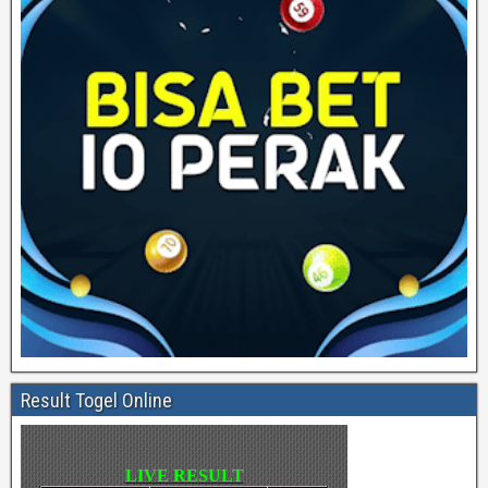
Result Togel Online