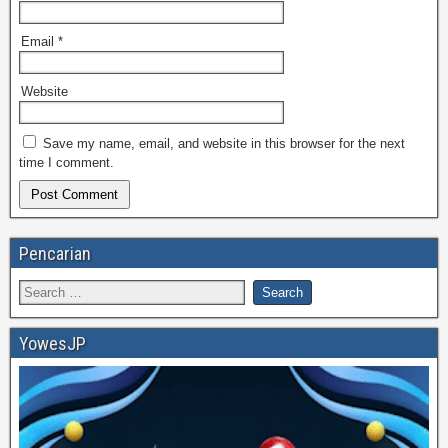
Email
*
Website
Save my name, email, and website in this browser for the next
time I comment.
Pencarian
YowesJP