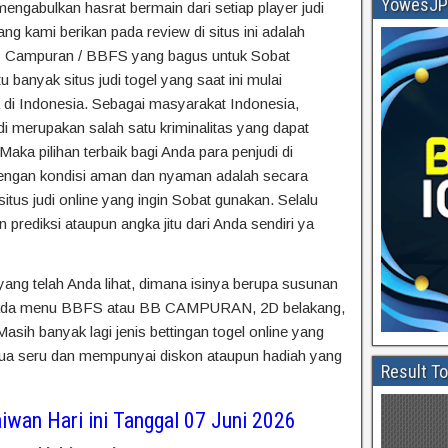
YowesJP
mengabulkan hasrat bermain dari setiap player judi
yang kami berikan pada review di situs ini adalah
 Campuran / BBFS yang bagus untuk Sobat
tu banyak situs judi togel yang saat ini mulai
a di Indonesia. Sebagai masyarakat Indonesia,
i merupakan salah satu kriminalitas yang dapat
a pilihan terbaik bagi Anda para penjudi di
 dengan kondisi aman dan nyaman adalah secara
tus judi online yang ingin Sobat gunakan. Selalu
prediksi ataupun angka jitu dari Anda sendiri ya
 yang telah Anda lihat, dimana isinya berupa susunan
 pada menu BBFS atau BB CAMPURAN, 2D belakang,
sih banyak lagi jenis bettingan togel online yang
ua seru dan mempunyai diskon ataupun hadiah yang
Result To
aiwan Hari ini Tanggal 07 Juni 2026