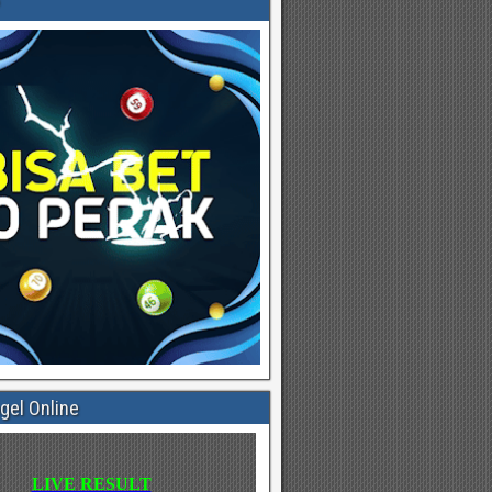
gel Online