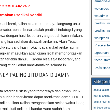
armanisale
BOOM !! Angka 7
wordpress 
amakan Prediksi Sendiri
wp admin
prediksi in
rmasi kami, kalian bisa mencobanya langsung untuk
tersebut benar-benar adalah prediksi indotogel yang
prediksi in
ecewa dengan hasil bocoran yang sudah kami infokan,
wordpress
ng kita sediakan dibawah artikel ini. Akan Tetapi
Prediksi hk
a jitu yang kita infokan pada artikel-artikel admin
agroproan
bagikan masukkan agar kalian lebih memprioritaskan
an terlebih dahulu. Karena bisa saja bocoran yang
teesb stor
ng telah Sobat nanti-nantikan selama ini.
rxcheappl
NEY PALING JITU DAN DIJAMIN
Kategori 
angka keluar 
rta referensi situs yang terpercaya dan aman untuk
hari ini
angka
lian sudah benar-benar dapat menikmati game TOGEL
angka main h
i pastikan Kalian menghabiskan setiap waktu luang
ini
bocoran ca
rmain judi online di bandar yang sudah kami