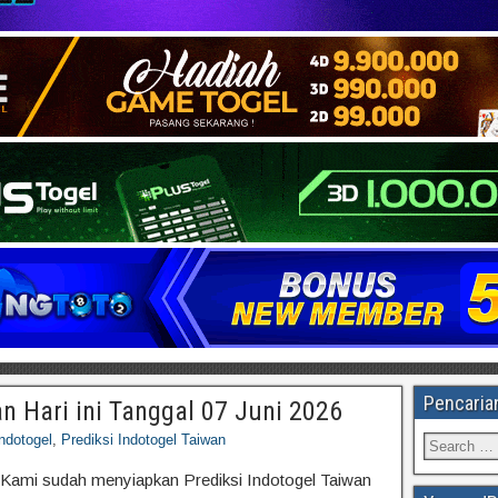
Pencaria
an Hari ini Tanggal 07 Juni 2026
Indotogel
,
Prediksi Indotogel Taiwan
Kami sudah menyiapkan Prediksi Indotogel Taiwan