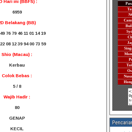
D Hari ini (BBFS) :
6959
2D Belakang (BB)
 49 76 79 46 11 01 14 19
 22 08 12 39 94 00 73 59
Shio (Macau) :
Kerbau
Colok Bebas :
5 / 8
Wajib Hadir :
80
GENAP
Pencaria
KECIL