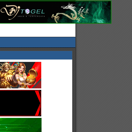
 dan syair togel online