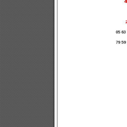
4
05 63
79 59