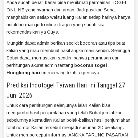
Anda sudah benar-benar bisa menikmati permainan TOGEL
ONLINE yang nyaman dan aman. Jadi pastikan Sobat
menghabiskan setiap waktu luang Kalian setiap harinya hanya
untuk bermain judi online di agen yang sudah kita
rekomendasikan ya Guys.
Mungkin dapat admin berikan sedikit bocoran atau tips buat
kalian yang mau membuat hasil angka main sendiri. Sehingga
Sobat dapat memastikan sendiri, bahwa perumusan dan
perhitungan akurat admin tentang
bocoran togel
Hongkong hari ini
memang telah terpercaya.
Prediksi Indotogel Taiwan Hari ini Tanggal 27
Juni 2026
Untuk cara perhitungan selanjutnya ialah Kalian bisa
mengambil hasil penjumlahan yang telah Sobat jumlahkan
sebelumnya kemudian Kalian bolak-balikan hasil penjumlahan
total nomor Kalian tersebut menjadi susunan 2D belakang.
Untuk mempercepat informasi ANGKA TARUNG PASARAN