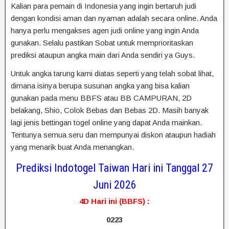
Kalian para pemain di Indonesia yang ingin bertaruh judi
dengan kondisi aman dan nyaman adalah secara online. Anda
hanya perlu mengakses agen judi online yang ingin Anda
gunakan. Selalu pastikan Sobat untuk memprioritaskan
prediksi ataupun angka main dari Anda sendiri ya Guys.
Untuk angka tarung kami diatas seperti yang telah sobat lihat,
dimana isinya berupa susunan angka yang bisa kalian
gunakan pada menu BBFS atau BB CAMPURAN, 2D
belakang, Shio, Colok Bebas dan Bebas 2D. Masih banyak
lagi jenis bettingan togel online yang dapat Anda mainkan.
Tentunya semua seru dan mempunyai diskon ataupun hadiah
yang menarik buat Anda menangkan.
Prediksi Indotogel Taiwan Hari ini Tanggal 27
Juni 2026
4D Hari ini (BBFS) :
0223