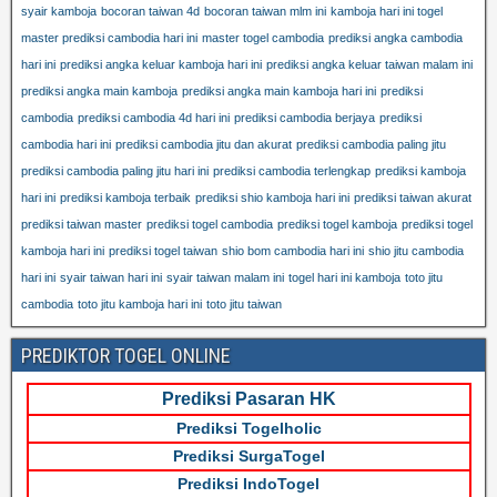
syair kamboja
bocoran taiwan 4d
bocoran taiwan mlm ini
kamboja hari ini togel
master prediksi cambodia hari ini
master togel cambodia
prediksi angka cambodia
hari ini
prediksi angka keluar kamboja hari ini
prediksi angka keluar taiwan malam ini
prediksi angka main kamboja
prediksi angka main kamboja hari ini
prediksi
cambodia
prediksi cambodia 4d hari ini
prediksi cambodia berjaya
prediksi
cambodia hari ini
prediksi cambodia jitu dan akurat
prediksi cambodia paling jitu
prediksi cambodia paling jitu hari ini
prediksi cambodia terlengkap
prediksi kamboja
hari ini
prediksi kamboja terbaik
prediksi shio kamboja hari ini
prediksi taiwan akurat
prediksi taiwan master
prediksi togel cambodia
prediksi togel kamboja
prediksi togel
kamboja hari ini
prediksi togel taiwan
shio bom cambodia hari ini
shio jitu cambodia
hari ini
syair taiwan hari ini
syair taiwan malam ini
togel hari ini kamboja
toto jitu
cambodia
toto jitu kamboja hari ini
toto jitu taiwan
PREDIKTOR TOGEL ONLINE
Prediksi Pasaran HK
Prediksi Togelholic
Prediksi SurgaTogel
Prediksi IndoTogel