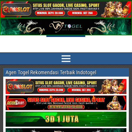
Indotogel HK Prediksi Togel Terlengkap
Prediksi Indotogel HK, Singapore Pools, Sidney, China, Taiwan, Cambodia
Paling Akurat dan jitu sesuai bocoran angka main dan syair togel online
Agen Togel Rekomendasi Terbaik Indotogel