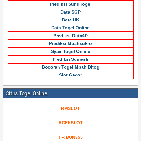
Prediksi SuhuTogel
Data SGP
Data HK
Data Togel Online
Prediksi Duta4D
Prediksi Mbahsukro
Syair Togel Online
Prediksi Sumesh
Bocoran Togel Mbah Ditog
Slot Gacor
Situs Togel Online
RMSLOT
ACEKSLOT
TRIBUN855