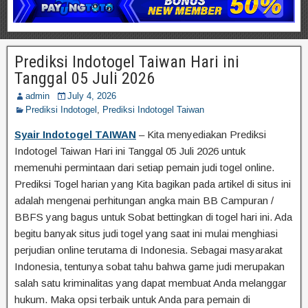
Prediksi Indotogel Taiwan Hari ini
Tanggal 05 Juli 2026
admin
July 4, 2026
Prediksi Indotogel
,
Prediksi Indotogel Taiwan
Syair Indotogel TAIWAN
– Kita menyediakan Prediksi
Indotogel Taiwan Hari ini Tanggal 05 Juli 2026 untuk
memenuhi permintaan dari setiap pemain judi togel online.
Prediksi Togel harian yang Kita bagikan pada artikel di situs ini
adalah mengenai perhitungan angka main BB Campuran /
BBFS yang bagus untuk Sobat bettingkan di togel hari ini. Ada
begitu banyak situs judi togel yang saat ini mulai menghiasi
perjudian online terutama di Indonesia. Sebagai masyarakat
Indonesia, tentunya sobat tahu bahwa game judi merupakan
salah satu kriminalitas yang dapat membuat Anda melanggar
hukum. Maka opsi terbaik untuk Anda para pemain di