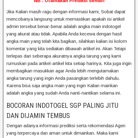
NB : Utamakan Prediksi Sendiri
Jika Kalian masih ragu dengan informasi kami, Sobat dapat
mencobanya langsung untuk memastikan apakah isi artikel
admin tersebut benar-benar adalah angka main indotogel
yang akurat atau tidak. Apabila Anda kecewa dengan hasil
angka main yang telah kita bagikan, silahkan kalian isi kolom
komentar yang kita sediakan dibawah artikel ini. Akan Tetapi
terlepas dari seberapa akuratnya angka tarung yang kami
rumuskan pada artikel-artikel kita setiap harinya. Kita juga ingin
membagikan masukkan agar Anda lebih mengutamakan
angka tarung yang ingin Anda pasangkan terlebih dahulu.
Karena bisa saja angka main yang ingin Kalian mainkan
adalah angka yang sudah Anda nanti-nantikan selama ini.
BOCORAN INDOTOGEL SGP PALING JITU
DAN DIJAMIN TEMBUS
Dengan adanya informasi prediksi serta rekomendasi Agen
yang terpercaya dan aman untuk dimainkan. Maka kami