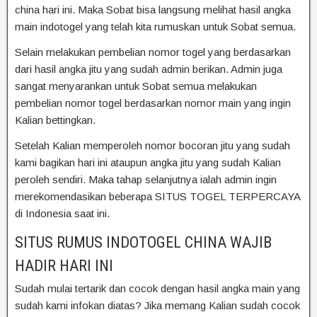
china hari ini. Maka Sobat bisa langsung melihat hasil angka
main indotogel yang telah kita rumuskan untuk Sobat semua.
Selain melakukan pembelian nomor togel yang berdasarkan
dari hasil angka jitu yang sudah admin berikan. Admin juga
sangat menyarankan untuk Sobat semua melakukan
pembelian nomor togel berdasarkan nomor main yang ingin
Kalian bettingkan.
Setelah Kalian memperoleh nomor bocoran jitu yang sudah
kami bagikan hari ini ataupun angka jitu yang sudah Kalian
peroleh sendiri. Maka tahap selanjutnya ialah admin ingin
merekomendasikan beberapa SITUS TOGEL TERPERCAYA
di Indonesia saat ini.
SITUS RUMUS INDOTOGEL CHINA WAJIB
HADIR HARI INI
Sudah mulai tertarik dan cocok dengan hasil angka main yang
sudah kami infokan diatas? Jika memang Kalian sudah cocok