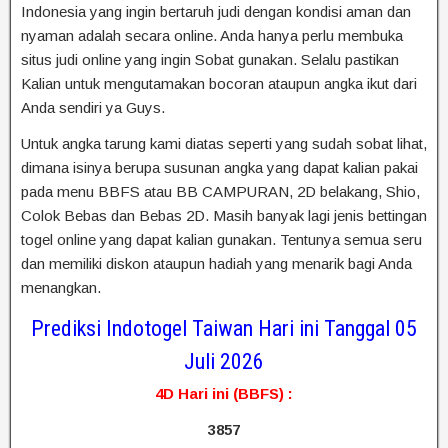
Indonesia yang ingin bertaruh judi dengan kondisi aman dan
nyaman adalah secara online. Anda hanya perlu membuka
situs judi online yang ingin Sobat gunakan. Selalu pastikan
Kalian untuk mengutamakan bocoran ataupun angka ikut dari
Anda sendiri ya Guys.
Untuk angka tarung kami diatas seperti yang sudah sobat lihat,
dimana isinya berupa susunan angka yang dapat kalian pakai
pada menu BBFS atau BB CAMPURAN, 2D belakang, Shio,
Colok Bebas dan Bebas 2D. Masih banyak lagi jenis bettingan
togel online yang dapat kalian gunakan. Tentunya semua seru
dan memiliki diskon ataupun hadiah yang menarik bagi Anda
menangkan.
Prediksi Indotogel Taiwan Hari ini Tanggal 05
Juli 2026
4D Hari ini (BBFS) :
3857