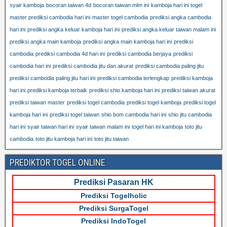
syair kamboja
bocoran taiwan 4d
bocoran taiwan mlm ini
kamboja hari ini togel
master prediksi cambodia hari ini
master togel cambodia
prediksi angka cambodia
hari ini
prediksi angka keluar kamboja hari ini
prediksi angka keluar taiwan malam ini
prediksi angka main kamboja
prediksi angka main kamboja hari ini
prediksi
cambodia
prediksi cambodia 4d hari ini
prediksi cambodia berjaya
prediksi
cambodia hari ini
prediksi cambodia jitu dan akurat
prediksi cambodia paling jitu
prediksi cambodia paling jitu hari ini
prediksi cambodia terlengkap
prediksi kamboja
hari ini
prediksi kamboja terbaik
prediksi shio kamboja hari ini
prediksi taiwan akurat
prediksi taiwan master
prediksi togel cambodia
prediksi togel kamboja
prediksi togel
kamboja hari ini
prediksi togel taiwan
shio bom cambodia hari ini
shio jitu cambodia
hari ini
syair taiwan hari ini
syair taiwan malam ini
togel hari ini kamboja
toto jitu
cambodia
toto jitu kamboja hari ini
toto jitu taiwan
PREDIKTOR TOGEL ONLINE
Prediksi Pasaran HK
Prediksi Togelholic
Prediksi SurgaTogel
Prediksi IndoTogel