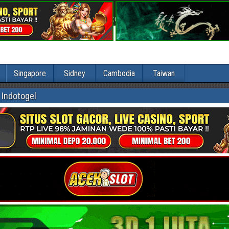
rlengkap
ney, China, Taiwan, Cambodia Paling Akurat dan jitu sesuai bocoran angka main
Singapore
Sidney
Cambodia
Taiwan
 Indotogel