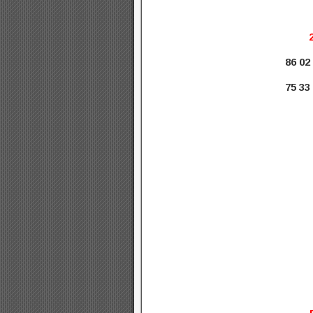
86 02
75 33