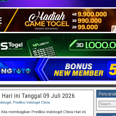
Pencaria
 Hari ini Tanggal 09 Juli 2026
ndotogel
,
Prediksi Indotogel China
 Kita membagikan Prediksi Indotogel China Hari ini