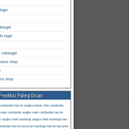
login
dotogel
do togel
 indotogel
nonce shop
e
ace shop
Prediksi Paling Dicari
cambodia hari ini
angka keluar shio cambodia
 main cambodia
angka main cambodia hari ini
k
angka main kamboja
angka main kamboja hari
mbodia hari ini
bocoran kamboja hari ini
bocoran