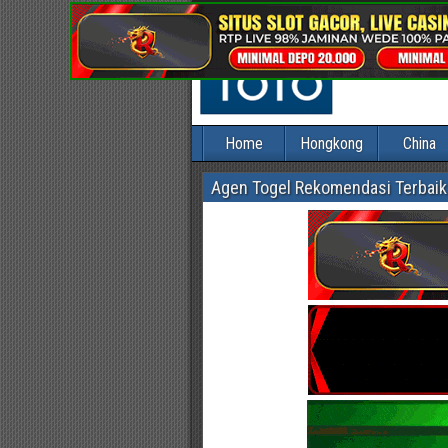
Indotogel HK Prediksi Togel Te
Prediksi Indotogel HK, Singapore Pools, Sid
Home
Hongkong
China
Agen Togel Rekomendasi Terbaik