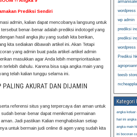
BOOM !! Angka 9
armanisale
wordpress 
amakan Prediksi Sendiri
wp admin
rmasi admin, kalian dapat mencobanya langsung untuk
prediksi in
 tersebut benar-benar adalah prediksi indotogel yang
dengan hasil angka jitu yang sudah kita berikan,
prediksi in
g kita sediakan dibawah artikel ini. Akan Tetapi
wordpress
coran yang admin buat pada artikel-artikel admin
Prediksi hk
mberikan masukkan agar Anda lebih memprioritaskan
agroproan
 terlebih dahulu. Karena bisa saja angka main yang
ang telah kalian tunggu selama ini.
teesb stor
rxcheappl
P PALING AKURAT DAN DIJAMIN
Kategori 
rta referensi situs yang terpercaya dan aman untuk
angka keluar 
a sudah benar-benar dapat menikmati permainan
hari ini
angka
an. Jadi pastikan Kalian menghabiskan setiap
angka main h
nya untuk bermain judi online di agen yang sudah kita
ini
bocoran ca