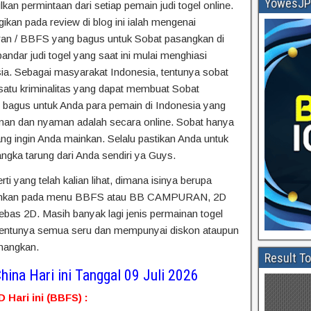
YowesJP
kan permintaan dari setiap pemain judi togel online.
kan pada review di blog ini ialah mengenai
n / BBFS yang bagus untuk Sobat pasangkan di
bandar judi togel yang saat ini mulai menghiasi
sia. Sebagai masyarakat Indonesia, tentunya sobat
satu kriminalitas yang dapat membuat Sobat
 bagus untuk Anda para pemain di Indonesia yang
 aman dan nyaman adalah secara online. Sobat hanya
ang ingin Anda mainkan. Selalu pastikan Anda untuk
gka tarung dari Anda sendiri ya Guys.
ti yang telah kalian lihat, dimana isinya berupa
ainkan pada menu BBFS atau BB CAMPURAN, 2D
bas 2D. Masih banyak lagi jenis permainan togel
 Tentunya semua seru dan mempunyai diskon ataupun
enangkan.
Result To
hina Hari ini Tanggal 09 Juli 2026
D Hari ini (BBFS) :