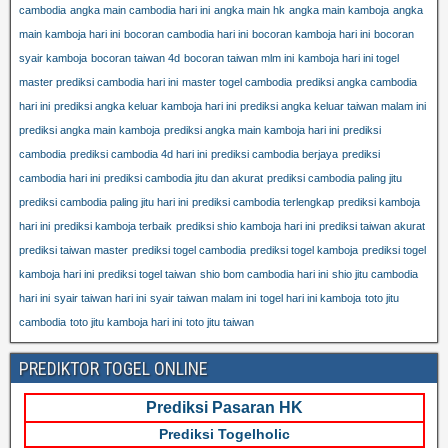
cambodia
angka main cambodia hari ini
angka main hk
angka main kamboja
angka
main kamboja hari ini
bocoran cambodia hari ini
bocoran kamboja hari ini
bocoran
syair kamboja
bocoran taiwan 4d
bocoran taiwan mlm ini
kamboja hari ini togel
master prediksi cambodia hari ini
master togel cambodia
prediksi angka cambodia
hari ini
prediksi angka keluar kamboja hari ini
prediksi angka keluar taiwan malam ini
prediksi angka main kamboja
prediksi angka main kamboja hari ini
prediksi
cambodia
prediksi cambodia 4d hari ini
prediksi cambodia berjaya
prediksi
cambodia hari ini
prediksi cambodia jitu dan akurat
prediksi cambodia paling jitu
prediksi cambodia paling jitu hari ini
prediksi cambodia terlengkap
prediksi kamboja
hari ini
prediksi kamboja terbaik
prediksi shio kamboja hari ini
prediksi taiwan akurat
prediksi taiwan master
prediksi togel cambodia
prediksi togel kamboja
prediksi togel
kamboja hari ini
prediksi togel taiwan
shio bom cambodia hari ini
shio jitu cambodia
hari ini
syair taiwan hari ini
syair taiwan malam ini
togel hari ini kamboja
toto jitu
cambodia
toto jitu kamboja hari ini
toto jitu taiwan
PREDIKTOR TOGEL ONLINE
Prediksi Pasaran HK
Prediksi Togelholic