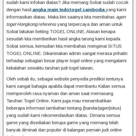
sudah kami infokan diatas? Jika memang Sobat sudah cocok
dengan hasil
angka main Indotogel cambodia
yang kami
informasikan diatas. Maka kini saatnya kita membahas
agen
togel Hongkong
referensi yang terpercaya dan aman untuk
Sobat lakukan betting TOGEL ONLINE. Alasan kenapa
sesudah kita memberikan hasil angka tarung kami kepada
Sobat semua, kemudian kita membahas mengenai SITUS
TOGEL ONLINE. Dikarenakan admin sangat merasa prihatin
terhadap sebagian besar player togel online yang mengalami
kekalahan sewaktu taruhan judi togel taiwan.
Oleh sebab itu, sebagai website penyedia prediksi tentunya
kami sangat bahagia apabila dapat membantu Kalian semua
memperoleh rasa nyaman dan aman saat memasang
Taruhan Togel Online. Kami juga mau menambahkan
beberapa informasi tambahan tentang {bandar|agen|situs|
yang sudah kami rekomendasikan diatas. Dimana semua
game yang disediakan berupa game yang memang telah
banyak diminati dan populer di kalangan pemain judi online