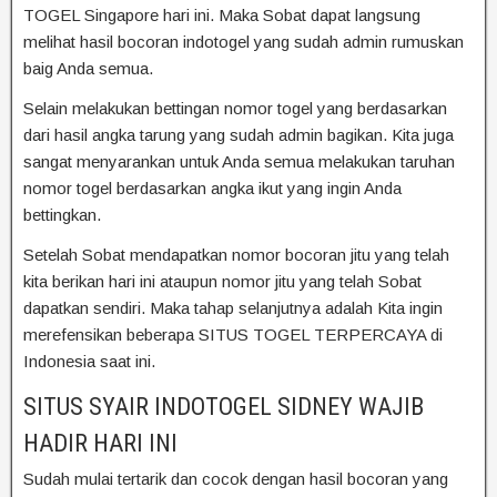
TOGEL Singapore hari ini. Maka Sobat dapat langsung
melihat hasil bocoran indotogel yang sudah admin rumuskan
baig Anda semua.
Selain melakukan bettingan nomor togel yang berdasarkan
dari hasil angka tarung yang sudah admin bagikan. Kita juga
sangat menyarankan untuk Anda semua melakukan taruhan
nomor togel berdasarkan angka ikut yang ingin Anda
bettingkan.
Setelah Sobat mendapatkan nomor bocoran jitu yang telah
kita berikan hari ini ataupun nomor jitu yang telah Sobat
dapatkan sendiri. Maka tahap selanjutnya adalah Kita ingin
merefensikan beberapa SITUS TOGEL TERPERCAYA di
Indonesia saat ini.
SITUS SYAIR INDOTOGEL SIDNEY WAJIB
HADIR HARI INI
Sudah mulai tertarik dan cocok dengan hasil bocoran yang