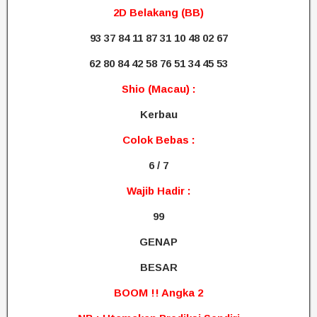
2D Belakang (BB)
93 37 84 11 87 31 10 48 02 67
62 80 84 42 58 76 51 34 45 53
Shio (Macau) :
Kerbau
Colok Bebas :
6 / 7
Wajib Hadir :
99
GENAP
BESAR
BOOM !! Angka 2