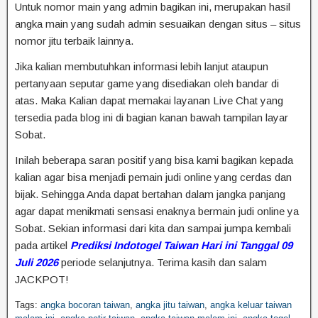
Untuk nomor main yang admin bagikan ini, merupakan hasil
angka main yang sudah admin sesuaikan dengan situs – situs
nomor jitu terbaik lainnya.
Jika kalian membutuhkan informasi lebih lanjut ataupun
pertanyaan seputar game yang disediakan oleh bandar di
atas. Maka Kalian dapat memakai layanan Live Chat yang
tersedia pada blog ini di bagian kanan bawah tampilan layar
Sobat.
Inilah beberapa saran positif yang bisa kami bagikan kepada
kalian agar bisa menjadi pemain judi online yang cerdas dan
bijak. Sehingga Anda dapat bertahan dalam jangka panjang
agar dapat menikmati sensasi enaknya bermain judi online ya
Sobat. Sekian informasi dari kita dan sampai jumpa kembali
pada artikel
Prediksi Indotogel Taiwan Hari ini Tanggal 09
Juli 2026
periode selanjutnya. Terima kasih dan salam
JACKPOT!
Tags:
angka bocoran taiwan
,
angka jitu taiwan
,
angka keluar taiwan