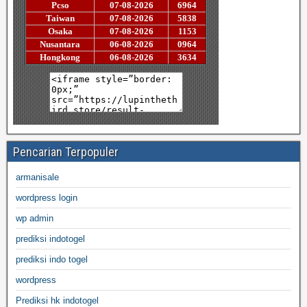
Pencarian Terpopuler
armanisale
wordpress login
wp admin
prediksi indotogel
prediksi indo togel
wordpress
Prediksi hk indotogel