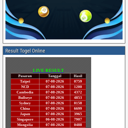
Result Togel Online