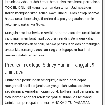
jaminkan Sobat sudah benar-benar bisa menikmati permainan
TOGEL ONLINE yang nyaman dan aman. Jadi pastikan
Kalian menghabiskan setiap waktu luang Kalian setiap harinya
hanya untuk bermain judi online di agen yang sudah admin
rekomendasikan ya Guys.
Mungkin bisa kita berikan sedikit bocoran atau tips untuk kalian
yang ingin membuat hasil bocoran sendiri. Sehingga kalian
dapat memastikan sendiri, bahwa perumusan dan perhitungan
akurat kita tentang
bocoran togel Singapore hari ini
memang telah terpercaya.
Prediksi Indotogel Sidney Hari ini Tanggal 09
Juli 2026
Untuk cara perhitungan selanjutnya ialah Sobat dapat
mengambil hasil penjumlahan yang telah Sobat totalkan
sebelumnya kemudian Kalian bolak-balikan hasil penjumlahan
total nomor Anda tersebut menjadi susunan 2D belakang.
Untuk mempercepat informasi ANGKA JITU PASARAN