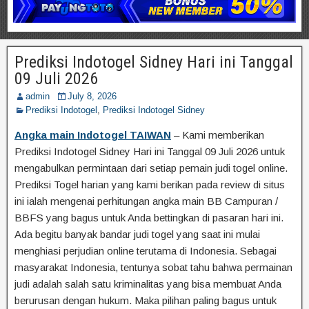
Prediksi Indotogel Sidney Hari ini Tanggal
09 Juli 2026
admin
July 8, 2026
Prediksi Indotogel
,
Prediksi Indotogel Sidney
Angka main Indotogel TAIWAN
– Kami memberikan
Prediksi Indotogel Sidney Hari ini Tanggal 09 Juli 2026 untuk
mengabulkan permintaan dari setiap pemain judi togel online.
Prediksi Togel harian yang kami berikan pada review di situs
ini ialah mengenai perhitungan angka main BB Campuran /
BBFS yang bagus untuk Anda bettingkan di pasaran hari ini.
Ada begitu banyak bandar judi togel yang saat ini mulai
menghiasi perjudian online terutama di Indonesia. Sebagai
masyarakat Indonesia, tentunya sobat tahu bahwa permainan
judi adalah salah satu kriminalitas yang bisa membuat Anda
berurusan dengan hukum. Maka pilihan paling bagus untuk