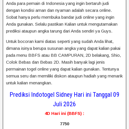
Anda para pemain di Indonesia yang ingin bertaruh judi
dengan kondisi aman dan nyaman adalah secara online.
Sobat hanya perlu membuka bandar judi online yang ingin
Anda gunakan. Selalu pastikan Kalian untuk mengutamakan
prediksi ataupun angka tarung dari Anda sendiri ya Guys.
Untuk bocoran kami diatas seperti yang sudah Anda lihat,
dimana isinya berupa susunan angka yang dapat kalian pakai
pada menu BBFS atau BB CAMPURAN, 2D belakang, Shio,
Colok Bebas dan Bebas 2D. Masih banyak lagi jenis
permainan togel online yang dapat kalian gunakan. Tentunya
semua seru dan memiliki diskon ataupun hadiah yang menarik
untuk kalian menangkan.
Prediksi Indotogel Sidney Hari ini Tanggal 09
Juli 2026
4D Hari ini (BBFS) :
7750