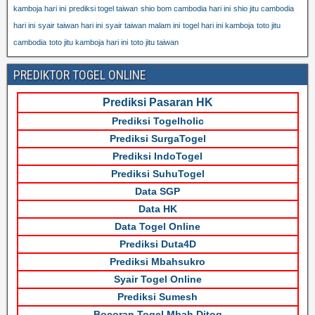
kamboja hari ini
prediksi togel taiwan
shio bom cambodia hari ini
shio jitu cambodia
hari ini
syair taiwan hari ini
syair taiwan malam ini
togel hari ini kamboja
toto jitu
cambodia
toto jitu kamboja hari ini
toto jitu taiwan
PREDIKTOR TOGEL ONLINE
Prediksi Pasaran HK
Prediksi Togelholic
Prediksi SurgaTogel
Prediksi IndoTogel
Prediksi SuhuTogel
Data SGP
Data HK
Data Togel Online
Prediksi Duta4D
Prediksi Mbahsukro
Syair Togel Online
Prediksi Sumesh
Bocoran Togel Mbah Ditog