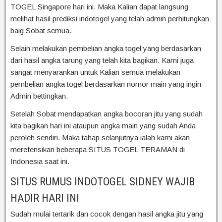
TOGEL Singapore hari ini. Maka Kalian dapat langsung
melihat hasil prediksi indotogel yang telah admin perhitungkan
baig Sobat semua.
Selain melakukan pembelian angka togel yang berdasarkan
dari hasil angka tarung yang telah kita bagikan. Kami juga
sangat menyarankan untuk Kalian semua melakukan
pembelian angka togel berdasarkan nomor main yang ingin
Admin bettingkan.
Setelah Sobat mendapatkan angka bocoran jitu yang sudah
kita bagikan hari ini ataupun angka main yang sudah Anda
peroleh sendiri. Maka tahap selanjutnya ialah kami akan
merefensikan beberapa SITUS TOGEL TERAMAN di
Indonesia saat ini.
SITUS RUMUS INDOTOGEL SIDNEY WAJIB
HADIR HARI INI
Sudah mulai tertarik dan cocok dengan hasil angka jitu yang