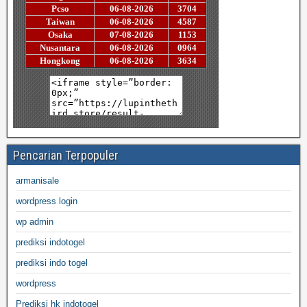
Pencarian Terpopuler
armanisale
wordpress login
wp admin
prediksi indotogel
prediksi indo togel
wordpress
Prediksi hk indotogel