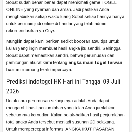
Sobat sudah benar-benar dapat menikmati game TOGEL
ONLINE yang nyaman dan aman. Jadi pastikan Anda
menghabiskan setiap waktu luang Sobat setiap harinya hanya
untuk bermain judi online di bandar yang telah admin
rekomendasikan ya Guys.
Mungkin dapat kami berikan sedikit bocoran atau tips untuk
kalian yang ingin membuat hasil angka jitu sendiri. Sehingga
Sobat dapat memastikan sendiri, bahwa perumusan dan
perhitungan akurat kami tentang
angka main togel taiwan
hari ini
memang telah terpercaya.
Prediksi Indotogel HK Hari ini Tanggal 09 Juli
2026
Untuk cara perumusan selanjutnya adalah Anda dapat
mengambil hasil penjumlahan yang telah Anda jumlahkan
sebelumnya kemudian Kalian bolak-balikan hasil penjumlahan
total angka Anda tersebut menjadi susunan 2D belakang.
Untuk mempercepat informasi ANGKA IKUT PASARAN