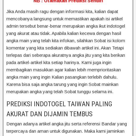
NB : Utamakan Prediksi Sendiri
Jika Anda masih ragu dengan informasi kita, kalian dapat
mencobanya langsung untuk memastikan apakah isi artikel
admin tersebut benar-benar merupakan angka ikut indotogel
yang akurat atau tidak. Apabila kalian kecewa dengan hasil
angka main yang telah kita infokan, silahkan Sobat isi kolom
komentar yang kita sediakan dibawah artikel ini. Akan Tetapi
terlepas dari seberapa akuratnya angka jitu yang kita berikan
pada artikel-artikel kita setiap harinya. Kami juga ingin
membagikan masukkan agar kalian lebih memprioritaskan
angka main yang ingin Kalian pasangkan terlebih dahulu.
Karena bisa saja angka tarung yang ingin Sobat mainkan
merupakan angka yang telah Sobat tunggu selama ini.
PREDIKSI INDOTOGEL TAIWAN PALING
AKURAT DAN DIJAMIN TEMBUS
Dengan adanya artikel angka jitu serta referensi Bandar yang
terpercaya dan aman untuk digunakan. Maka kami jaminkan