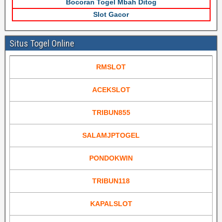
Bocoran Togel Mbah Ditog
Slot Gacor
Situs Togel Online
RMSLOT
ACEKSLOT
TRIBUN855
SALAMJPTOGEL
PONDOKWIN
TRIBUN118
KAPALSLOT