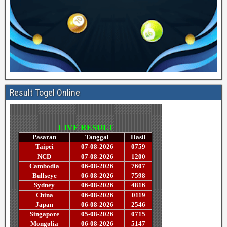
Result Togel Online