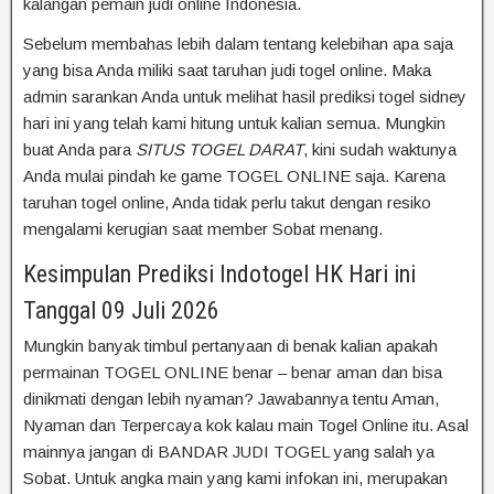
kalangan pemain judi online Indonesia.
Sebelum membahas lebih dalam tentang kelebihan apa saja
yang bisa Anda miliki saat taruhan judi togel online. Maka
admin sarankan Anda untuk melihat hasil prediksi togel sidney
hari ini yang telah kami hitung untuk kalian semua. Mungkin
buat Anda para
SITUS TOGEL DARAT
, kini sudah waktunya
Anda mulai pindah ke game TOGEL ONLINE saja. Karena
taruhan togel online, Anda tidak perlu takut dengan resiko
mengalami kerugian saat member Sobat menang.
Kesimpulan Prediksi Indotogel HK Hari ini
Tanggal 09 Juli 2026
Mungkin banyak timbul pertanyaan di benak kalian apakah
permainan TOGEL ONLINE benar – benar aman dan bisa
dinikmati dengan lebih nyaman? Jawabannya tentu Aman,
Nyaman dan Terpercaya kok kalau main Togel Online itu. Asal
mainnya jangan di BANDAR JUDI TOGEL yang salah ya
Sobat. Untuk angka main yang kami infokan ini, merupakan