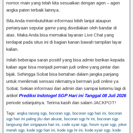
nomor main yang telah kita sesuaikan dengan agen – agen
angka paten terbaik lainnya.
Bila Anda membutuhkan informasi lebih lanjut ataupun
pertanyaan seputar game yang disediakan oleh bandar di
atas. Maka Anda bisa memakai layanan Live Chat yang
terdapat pada situs ini di bagian kanan bawah tampilan layar
kalian.
Inilah beberapa saran positif yang bisa admin berikan kepada
kalian agar bisa menjadi pemain judi online yang pintar dan
bijak. Sehingga Sobat bisa bertahan dalam jangka panjang
untuk menikmati sensasi nikmatnya bermain judi online ya
Sobat. Sekian informasi dari admin dan sampai ketemu lagi di
artikel
Prediksi Indotogel SGP Hari ini Tanggal 08 Juli 2026
periode selanjutnya. Terima kasih dan salam JACKPOT!
Tags:
angka tarung sgp
,
bocoran sgp
,
bocoran sgp hari ini
,
bocoran
sgp hari ini paling jitu dan akurat
,
bocoran sgp hr ini
,
bocoran sgp
langsung dari singapura hari ini
,
code syair sgp
,
forum syair sgp
,
joker
merah sgp
,
kode sgp hari ini
,
kode sgp hr ini
,
kode syair sgp
,
kode