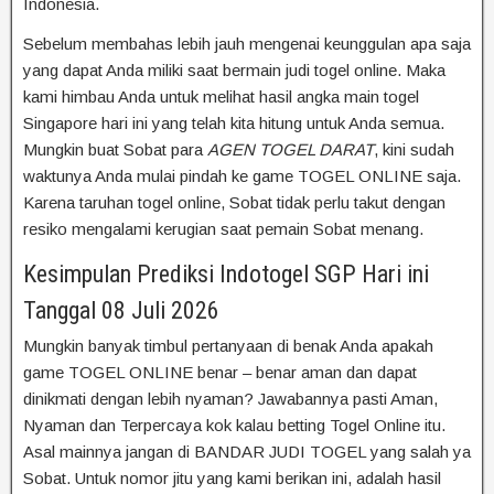
Indonesia.
Sebelum membahas lebih jauh mengenai keunggulan apa saja
yang dapat Anda miliki saat bermain judi togel online. Maka
kami himbau Anda untuk melihat hasil angka main togel
Singapore hari ini yang telah kita hitung untuk Anda semua.
Mungkin buat Sobat para
AGEN TOGEL DARAT
, kini sudah
waktunya Anda mulai pindah ke game TOGEL ONLINE saja.
Karena taruhan togel online, Sobat tidak perlu takut dengan
resiko mengalami kerugian saat pemain Sobat menang.
Kesimpulan Prediksi Indotogel SGP Hari ini
Tanggal 08 Juli 2026
Mungkin banyak timbul pertanyaan di benak Anda apakah
game TOGEL ONLINE benar – benar aman dan dapat
dinikmati dengan lebih nyaman? Jawabannya pasti Aman,
Nyaman dan Terpercaya kok kalau betting Togel Online itu.
Asal mainnya jangan di BANDAR JUDI TOGEL yang salah ya
Sobat. Untuk nomor jitu yang kami berikan ini, adalah hasil