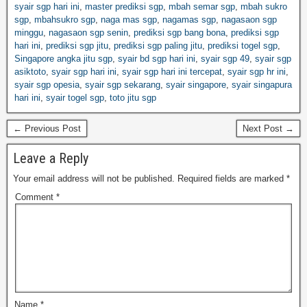
syair sgp hari ini
,
master prediksi sgp
,
mbah semar sgp
,
mbah sukro
sgp
,
mbahsukro sgp
,
naga mas sgp
,
nagamas sgp
,
nagasaon sgp
minggu
,
nagasaon sgp senin
,
prediksi sgp bang bona
,
prediksi sgp
hari ini
,
prediksi sgp jitu
,
prediksi sgp paling jitu
,
prediksi togel sgp
,
Singapore angka jitu sgp
,
syair bd sgp hari ini
,
syair sgp 49
,
syair sgp
asiktoto
,
syair sgp hari ini
,
syair sgp hari ini tercepat
,
syair sgp hr ini
,
syair sgp opesia
,
syair sgp sekarang
,
syair singapore
,
syair singapura
hari ini
,
syair togel sgp
,
toto jitu sgp
← Previous Post
Next Post →
Leave a Reply
Your email address will not be published.
Required fields are marked
*
Comment
*
Name
*