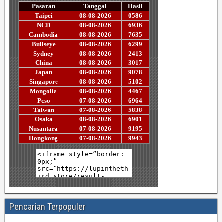
Pencarian Terpopuler