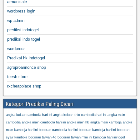
armanisale
wordpress login
wp admin
prediksi indotogel
prediksi indo togel
wordpress
Prediksi hk indotogel
agroproannonce shop
teesb store
rxcheapplace shop
Kategori Prediksi Paling Dicari
angka keluar cambodia hari ini
angka keluar shio cambodia hari ini
angka main
cambodia
angka main cambodia hari ini
angka main hk
angka main kamboja
angka
main kamboja hari ini
bocoran cambodia hari ini
bocoran kamboja hari ini
bocoran
syair kamboja
bocoran taiwan 4d
bocoran taiwan mlm ini
kamboja hari ini togel