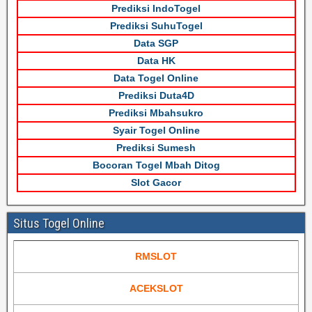
Prediksi IndoTogel
Prediksi SuhuTogel
Data SGP
Data HK
Data Togel Online
Prediksi Duta4D
Prediksi Mbahsukro
Syair Togel Online
Prediksi Sumesh
Bocoran Togel Mbah Ditog
Slot Gacor
Situs Togel Online
RMSLOT
ACEKSLOT