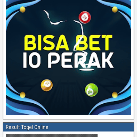
Result Togel Online