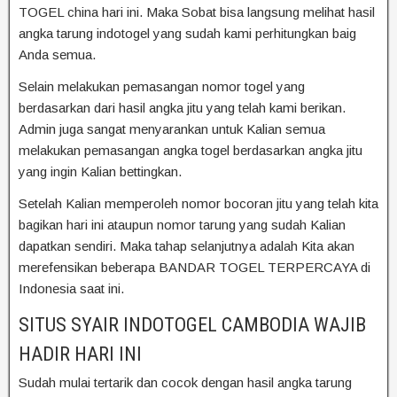
TOGEL china hari ini. Maka Sobat bisa langsung melihat hasil
angka tarung indotogel yang sudah kami perhitungkan baig
Anda semua.
Selain melakukan pemasangan nomor togel yang
berdasarkan dari hasil angka jitu yang telah kami berikan.
Admin juga sangat menyarankan untuk Kalian semua
melakukan pemasangan angka togel berdasarkan angka jitu
yang ingin Kalian bettingkan.
Setelah Kalian memperoleh nomor bocoran jitu yang telah kita
bagikan hari ini ataupun nomor tarung yang sudah Kalian
dapatkan sendiri. Maka tahap selanjutnya adalah Kita akan
merefensikan beberapa BANDAR TOGEL TERPERCAYA di
Indonesia saat ini.
SITUS SYAIR INDOTOGEL CAMBODIA WAJIB
HADIR HARI INI
Sudah mulai tertarik dan cocok dengan hasil angka tarung