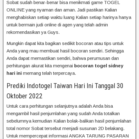
Sobat sudah benar-benar bisa menikmati game TOGEL
ONLINE yang nyaman dan aman. Jadi pastikan Kalian
menghabiskan setiap waktu luang Kalian setiap harinya hanya
untuk bermain judi online di agen yang telah admin
rekomendasikan ya Guys.
Mungkin dapat kita bagikan sedikit bocoran atau tips untuk
Anda yang mau membuat hasil bocoran sendiri. Sehingga
Anda dapat memastikan sendiri, bahwa perumusan dan
perhitungan akurat kita mengenai
bocoran togel sidney
hari ini
memang telah terpercaya.
Prediki Indotogel Taiwan Hari Ini Tanggal 30
Oktober 2022
Untuk cara perhitungan selanjutnya adalah Anda bisa
mengambil hasil penjumlahan yang sudah Anda totalkan
sebelumnya kemudian Kalian bolak-balikan hasil penjumlahan
total nomor Sobat tersebut menjadi susunan 2D belakang.
Untuk mempercepat informasi ANGKA TARUNG PASARAN