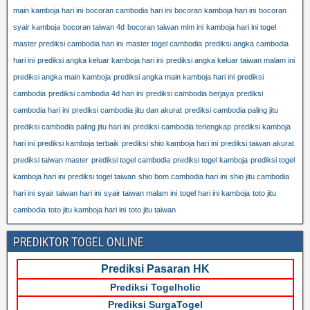
main kamboja hari ini
bocoran cambodia hari ini
bocoran kamboja hari ini
bocoran
syair kamboja
bocoran taiwan 4d
bocoran taiwan mlm ini
kamboja hari ini togel
master prediksi cambodia hari ini
master togel cambodia
prediksi angka cambodia
hari ini
prediksi angka keluar kamboja hari ini
prediksi angka keluar taiwan malam ini
prediksi angka main kamboja
prediksi angka main kamboja hari ini
prediksi
cambodia
prediksi cambodia 4d hari ini
prediksi cambodia berjaya
prediksi
cambodia hari ini
prediksi cambodia jitu dan akurat
prediksi cambodia paling jitu
prediksi cambodia paling jitu hari ini
prediksi cambodia terlengkap
prediksi kamboja
hari ini
prediksi kamboja terbaik
prediksi shio kamboja hari ini
prediksi taiwan akurat
prediksi taiwan master
prediksi togel cambodia
prediksi togel kamboja
prediksi togel
kamboja hari ini
prediksi togel taiwan
shio bom cambodia hari ini
shio jitu cambodia
hari ini
syair taiwan hari ini
syair taiwan malam ini
togel hari ini kamboja
toto jitu
cambodia
toto jitu kamboja hari ini
toto jitu taiwan
PREDIKTOR TOGEL ONLINE
Prediksi Pasaran HK
Prediksi Togelholic
Prediksi SurgaTogel