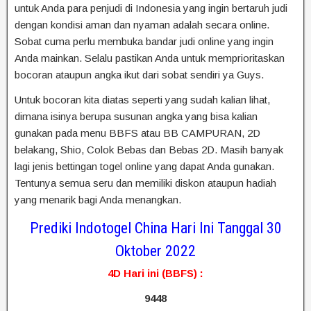
untuk Anda para penjudi di Indonesia yang ingin bertaruh judi
dengan kondisi aman dan nyaman adalah secara online.
Sobat cuma perlu membuka bandar judi online yang ingin
Anda mainkan. Selalu pastikan Anda untuk memprioritaskan
bocoran ataupun angka ikut dari sobat sendiri ya Guys.
Untuk bocoran kita diatas seperti yang sudah kalian lihat,
dimana isinya berupa susunan angka yang bisa kalian
gunakan pada menu BBFS atau BB CAMPURAN, 2D
belakang, Shio, Colok Bebas dan Bebas 2D. Masih banyak
lagi jenis bettingan togel online yang dapat Anda gunakan.
Tentunya semua seru dan memiliki diskon ataupun hadiah
yang menarik bagi Anda menangkan.
Prediki Indotogel China Hari Ini Tanggal 30
Oktober 2022
4D Hari ini (BBFS) :
9448