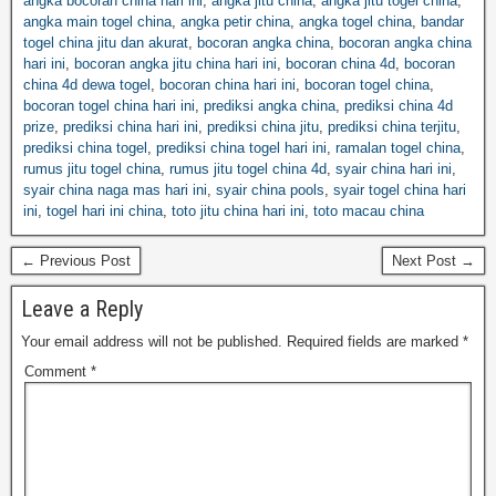
angka bocoran china hari ini
,
angka jitu china
,
angka jitu togel china
,
angka main togel china
,
angka petir china
,
angka togel china
,
bandar
togel china jitu dan akurat
,
bocoran angka china
,
bocoran angka china
hari ini
,
bocoran angka jitu china hari ini
,
bocoran china 4d
,
bocoran
china 4d dewa togel
,
bocoran china hari ini
,
bocoran togel china
,
bocoran togel china hari ini
,
prediksi angka china
,
prediksi china 4d
prize
,
prediksi china hari ini
,
prediksi china jitu
,
prediksi china terjitu
,
prediksi china togel
,
prediksi china togel hari ini
,
ramalan togel china
,
rumus jitu togel china
,
rumus jitu togel china 4d
,
syair china hari ini
,
syair china naga mas hari ini
,
syair china pools
,
syair togel china hari
ini
,
togel hari ini china
,
toto jitu china hari ini
,
toto macau china
← Previous Post
Next Post →
Leave a Reply
Your email address will not be published.
Required fields are marked
*
Comment
*