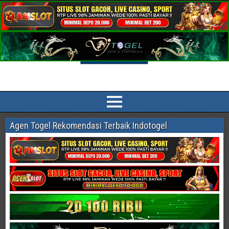
Indotogel HK Prediksi Togel Terlengkap
Prediksi Indotogel HK, Singapore Pools, Sidney, China, Taiwan, Cambodia
Paling Akurat dan jitu sesuai bocoran angka main dan syair togel online
Agen Togel Rekomendasi Terbaik Indotogel