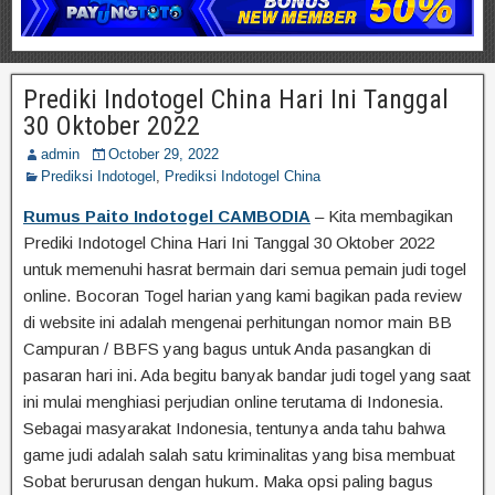
Prediki Indotogel China Hari Ini Tanggal
30 Oktober 2022
admin
October 29, 2022
Prediksi Indotogel
,
Prediksi Indotogel China
Rumus Paito Indotogel CAMBODIA
– Kita membagikan
Prediki Indotogel China Hari Ini Tanggal 30 Oktober 2022
untuk memenuhi hasrat bermain dari semua pemain judi togel
online. Bocoran Togel harian yang kami bagikan pada review
di website ini adalah mengenai perhitungan nomor main BB
Campuran / BBFS yang bagus untuk Anda pasangkan di
pasaran hari ini. Ada begitu banyak bandar judi togel yang saat
ini mulai menghiasi perjudian online terutama di Indonesia.
Sebagai masyarakat Indonesia, tentunya anda tahu bahwa
game judi adalah salah satu kriminalitas yang bisa membuat
Sobat berurusan dengan hukum. Maka opsi paling bagus