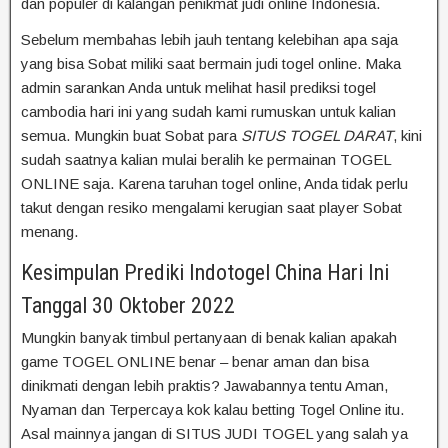
dan populer di kalangan penikmat judi online Indonesia.
Sebelum membahas lebih jauh tentang kelebihan apa saja
yang bisa Sobat miliki saat bermain judi togel online. Maka
admin sarankan Anda untuk melihat hasil prediksi togel
cambodia hari ini yang sudah kami rumuskan untuk kalian
semua. Mungkin buat Sobat para
SITUS TOGEL DARAT
, kini
sudah saatnya kalian mulai beralih ke permainan TOGEL
ONLINE saja. Karena taruhan togel online, Anda tidak perlu
takut dengan resiko mengalami kerugian saat player Sobat
menang.
Kesimpulan Prediki Indotogel China Hari Ini
Tanggal 30 Oktober 2022
Mungkin banyak timbul pertanyaan di benak kalian apakah
game TOGEL ONLINE benar – benar aman dan bisa
dinikmati dengan lebih praktis? Jawabannya tentu Aman,
Nyaman dan Terpercaya kok kalau betting Togel Online itu.
Asal mainnya jangan di SITUS JUDI TOGEL yang salah ya