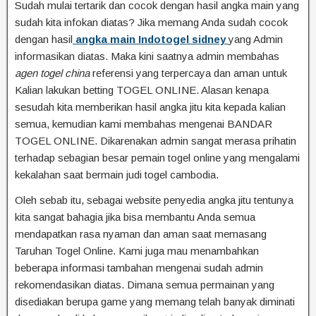
Sudah mulai tertarik dan cocok dengan hasil angka main yang
sudah kita infokan diatas? Jika memang Anda sudah cocok
dengan hasil
angka main Indotogel sidney
yang Admin
informasikan diatas. Maka kini saatnya admin membahas
agen togel china
referensi yang terpercaya dan aman untuk
Kalian lakukan betting TOGEL ONLINE. Alasan kenapa
sesudah kita memberikan hasil angka jitu kita kepada kalian
semua, kemudian kami membahas mengenai BANDAR
TOGEL ONLINE. Dikarenakan admin sangat merasa prihatin
terhadap sebagian besar pemain togel online yang mengalami
kekalahan saat bermain judi togel cambodia.
Oleh sebab itu, sebagai website penyedia angka jitu tentunya
kita sangat bahagia jika bisa membantu Anda semua
mendapatkan rasa nyaman dan aman saat memasang
Taruhan Togel Online. Kami juga mau menambahkan
beberapa informasi tambahan mengenai sudah admin
rekomendasikan diatas. Dimana semua permainan yang
disediakan berupa game yang memang telah banyak diminati