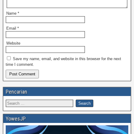
Name
*
Email
*
Website
Save my name, email, and website in this browser for the next
time I comment.
Pencarian
YowesJP