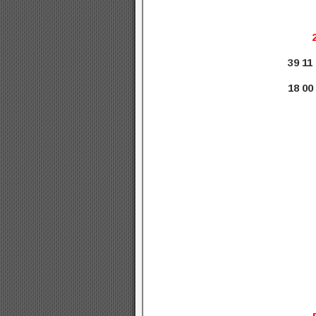
39 11
18 00