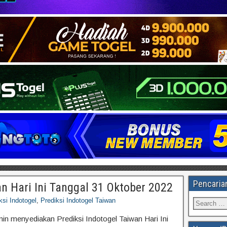
Pencaria
an Hari Ini Tanggal 31 Oktober 2022
ksi Indotogel
,
Prediksi Indotogel Taiwan
in menyediakan Prediksi Indotogel Taiwan Hari Ini