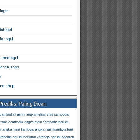
login
dotogel
do togel
 indotogel
nonce shop
e
ace shop
Prediksi Paling Dicari
cambodia hari ini
angka keluar shio cambodia
 main cambodia
angka main cambodia hari ini
k
angka main kamboja
angka main kamboja hari
mbodia hari ini
bocoran kamboja hari ini
bocoran