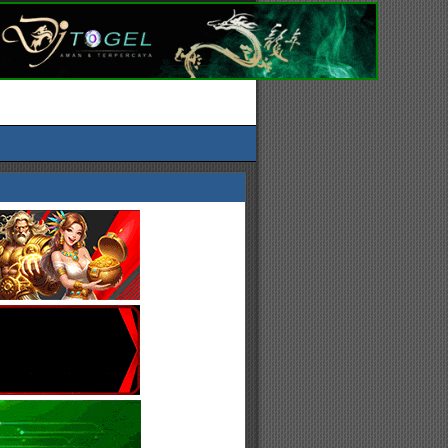
 dan syair togel online