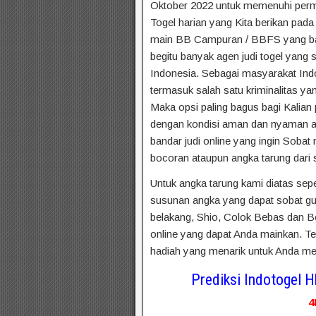
Oktober 2022 untuk memenuhi permin
Togel harian yang Kita berikan pada
main BB Campuran / BBFS yang bagu
begitu banyak agen judi togel yang s
Indonesia. Sebagai masyarakat Ind
termasuk salah satu kriminalitas 
Maka opsi paling bagus bagi Kalian p
dengan kondisi aman dan nyaman a
bandar judi online yang ingin Soba
bocoran ataupun angka tarung dari 
Untuk angka tarung kami diatas seper
susunan angka yang dapat sobat
belakang, Shio, Colok Bebas dan Be
online yang dapat Anda mainkan. T
hadiah yang menarik untuk Anda m
Prediksi Indotogel H
4