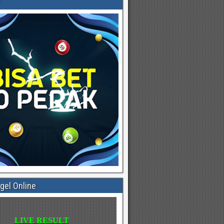
gel Online