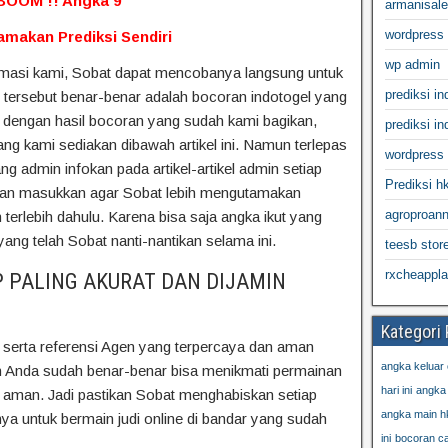
BOOM !! Angka 9
armanisale
wordpress 
amakan Prediksi Sendiri
wp admin
ormasi kami, Sobat dapat mencobanya langsung untuk
prediksi in
n tersebut benar-benar adalah bocoran indotogel yang
wa dengan hasil bocoran yang sudah kami bagikan,
prediksi in
ng kami sediakan dibawah artikel ini. Namun terlepas
wordpress
g admin infokan pada artikel-artikel admin setiap
Prediksi hk
ikan masukkan agar Sobat lebih mengutamakan
agroproan
erlebih dahulu. Karena bisa saja angka ikut yang
ang telah Sobat nanti-nantikan selama ini.
teesb stor
rxcheappl
P PALING AKURAT DAN DIJAMIN
Kategori 
 serta referensi Agen yang terpercaya dan aman
angka keluar 
an Anda sudah benar-benar bisa menikmati permainan
hari ini
angka
an. Jadi pastikan Sobat menghabiskan setiap
angka main h
ya untuk bermain judi online di bandar yang sudah
ini
bocoran ca