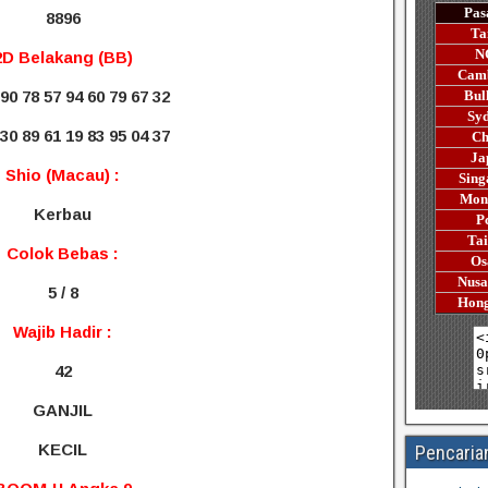
8896
2D Belakang (BB)
 90 78 57 94 60 79 67 32
 30 89 61 19 83 95 04 37
Shio (Macau) :
Kerbau
Colok Bebas :
5 / 8
Wajib Hadir :
42
GANJIL
KECIL
Pencaria