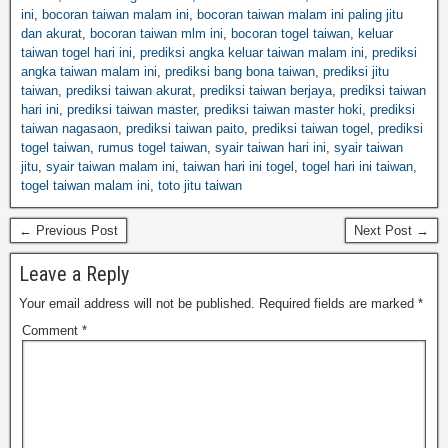
ini
,
bocoran taiwan malam ini
,
bocoran taiwan malam ini paling jitu
dan akurat
,
bocoran taiwan mlm ini
,
bocoran togel taiwan
,
keluar
taiwan togel hari ini
,
prediksi angka keluar taiwan malam ini
,
prediksi
angka taiwan malam ini
,
prediksi bang bona taiwan
,
prediksi jitu
taiwan
,
prediksi taiwan akurat
,
prediksi taiwan berjaya
,
prediksi taiwan
hari ini
,
prediksi taiwan master
,
prediksi taiwan master hoki
,
prediksi
taiwan nagasaon
,
prediksi taiwan paito
,
prediksi taiwan togel
,
prediksi
togel taiwan
,
rumus togel taiwan
,
syair taiwan hari ini
,
syair taiwan
jitu
,
syair taiwan malam ini
,
taiwan hari ini togel
,
togel hari ini taiwan
,
togel taiwan malam ini
,
toto jitu taiwan
← Previous Post
Next Post →
Leave a Reply
Your email address will not be published.
Required fields are marked
*
Comment
*