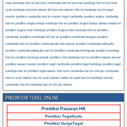
main kamboja hari ini
bocoran cambodia hari ini
bocoran kamboja hari ini
bocoran
syair kamboja
bocoran taiwan 4d
bocoran taiwan mlm ini
kamboja hari ini togel
master prediksi cambodia hari ini
master togel cambodia
prediksi angka cambodia
hari ini
prediksi angka keluar kamboja hari ini
prediksi angka keluar taiwan malam ini
prediksi angka main kamboja
prediksi angka main kamboja hari ini
prediksi
cambodia
prediksi cambodia 4d hari ini
prediksi cambodia berjaya
prediksi
cambodia hari ini
prediksi cambodia jitu dan akurat
prediksi cambodia paling jitu
prediksi cambodia paling jitu hari ini
prediksi cambodia terlengkap
prediksi kamboja
hari ini
prediksi kamboja terbaik
prediksi shio kamboja hari ini
prediksi taiwan akurat
prediksi taiwan master
prediksi togel cambodia
prediksi togel kamboja
prediksi togel
kamboja hari ini
prediksi togel taiwan
shio bom cambodia hari ini
shio jitu cambodia
hari ini
syair taiwan hari ini
syair taiwan malam ini
togel hari ini kamboja
toto jitu
cambodia
toto jitu kamboja hari ini
toto jitu taiwan
PREDIKTOR TOGEL ONLINE
Prediksi Pasaran HK
Prediksi Togelholic
Prediksi SurgaTogel