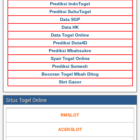
Prediksi IndoTogel
Prediksi SuhuTogel
Data SGP
Data HK
Data Togel Online
Prediksi Duta4D
Prediksi Mbahsukro
Syair Togel Online
Prediksi Sumesh
Bocoran Togel Mbah Ditog
Slot Gacor
Situs Togel Online
RMSLOT
ACEKSLOT