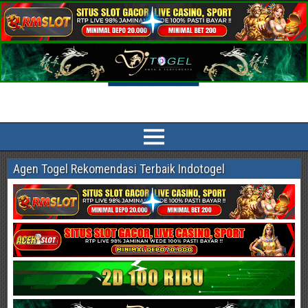
Indotogel HK Prediksi Togel Terlengkap
Prediksi Indotogel HK, Singapore Pools, Sidney, China, Taiwan, Cambodia
Paling Akurat dan jitu sesuai bocoran angka main dan syair togel online
Agen Togel Rekomendasi Terbaik Indotogel