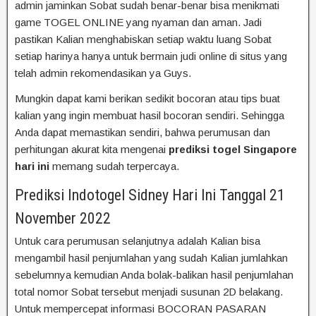
admin jaminkan Sobat sudah benar-benar bisa menikmati
game TOGEL ONLINE yang nyaman dan aman. Jadi
pastikan Kalian menghabiskan setiap waktu luang Sobat
setiap harinya hanya untuk bermain judi online di situs yang
telah admin rekomendasikan ya Guys.
Mungkin dapat kami berikan sedikit bocoran atau tips buat
kalian yang ingin membuat hasil bocoran sendiri. Sehingga
Anda dapat memastikan sendiri, bahwa perumusan dan
perhitungan akurat kita mengenai
prediksi togel Singapore
hari ini
memang sudah terpercaya.
Prediksi Indotogel Sidney Hari Ini Tanggal 21
November 2022
Untuk cara perumusan selanjutnya adalah Kalian bisa
mengambil hasil penjumlahan yang sudah Kalian jumlahkan
sebelumnya kemudian Anda bolak-balikan hasil penjumlahan
total nomor Sobat tersebut menjadi susunan 2D belakang.
Untuk mempercepat informasi BOCORAN PASARAN