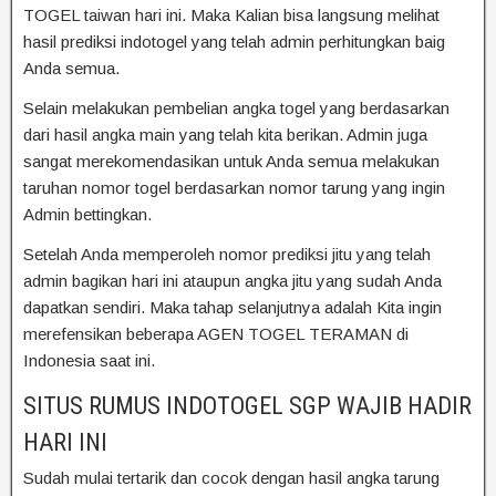
TOGEL taiwan hari ini. Maka Kalian bisa langsung melihat
hasil prediksi indotogel yang telah admin perhitungkan baig
Anda semua.
Selain melakukan pembelian angka togel yang berdasarkan
dari hasil angka main yang telah kita berikan. Admin juga
sangat merekomendasikan untuk Anda semua melakukan
taruhan nomor togel berdasarkan nomor tarung yang ingin
Admin bettingkan.
Setelah Anda memperoleh nomor prediksi jitu yang telah
admin bagikan hari ini ataupun angka jitu yang sudah Anda
dapatkan sendiri. Maka tahap selanjutnya adalah Kita ingin
merefensikan beberapa AGEN TOGEL TERAMAN di
Indonesia saat ini.
SITUS RUMUS INDOTOGEL SGP WAJIB HADIR
HARI INI
Sudah mulai tertarik dan cocok dengan hasil angka tarung