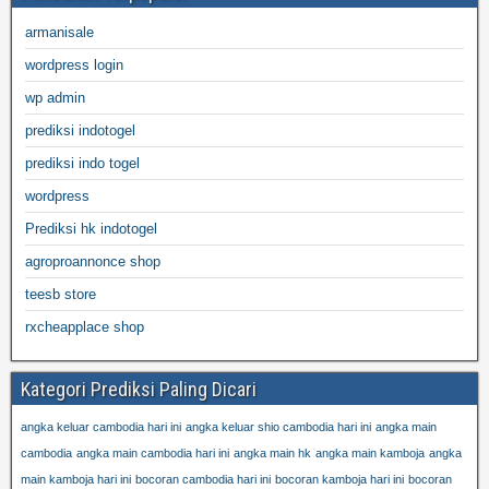
armanisale
wordpress login
wp admin
prediksi indotogel
prediksi indo togel
wordpress
Prediksi hk indotogel
agroproannonce shop
teesb store
rxcheapplace shop
Kategori Prediksi Paling Dicari
angka keluar cambodia hari ini
angka keluar shio cambodia hari ini
angka main
cambodia
angka main cambodia hari ini
angka main hk
angka main kamboja
angka
main kamboja hari ini
bocoran cambodia hari ini
bocoran kamboja hari ini
bocoran