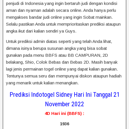
penjudi di Indonesia yang ingin bertaruh judi dengan kondisi
aman dan nyaman adalah secara online. Anda hanya perlu
mengakses bandar judi online yang ingin Sobat mainkan.
Selalu pastikan Anda untuk memprioritaskan prediksi ataupun
angka ikut dari kalian sendiri ya Guys.
Untuk prediksi admin diatas seperti yang telah Anda lihat,
dimana isinya berupa susunan angka yang bisa sobat
gunakan pada menu BBFS atau BB CAMPURAN, 2D
belakang, Shio, Colok Bebas dan Bebas 2D. Masih banyak
lagi jenis permainan togel online yang dapat kalian gunakan.
Tentunya semua seru dan mempunyai diskon ataupun hadiah
yang menarik untuk kalian menangkan.
Prediksi Indotogel Sidney Hari Ini Tanggal 21
November 2022
4D Hari ini (BBFS) :
1936