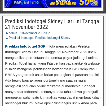
Prediksi Indotogel Sidney Hari Ini Tanggal
21 November 2022
admin
November 20, 2022
Prediksi Indotogel
,
Prediksi Indotogel Sidney
Prediksi Indotogel SGP
– Kita menyediakan Prediksi
Indotogel Sidney Hari Ini Tanggal 21 November 2022 untuk
mengabulkan permintaan dari semua player judi togel online.
Prediksi Togel harian yang Kita berikan pada artikel di website
ini ialah mengenai perhitungan nomor main BB Campuran /
BBFS yang cocok untuk kalian pasangkan di pasaran hari ini.
Ada begitu banyak agen judi togel yang saat ini mulai
menghiasi perjudian online terutama di Indonesia. Sebagai
masyarakat Indonesia, tentunya anda tahu bahwa game judi
merupakan salah satu kriminalitas yang dapat membuat kalian
melanggar hukum. Maka opsi paling bagus untuk Anda para