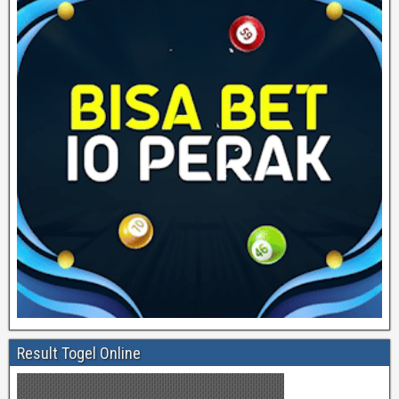
Result Togel Online