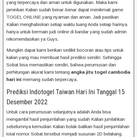
yang terpercaya dan aman untuk digunakan. Maka kami
jaminkan Kalian sudah benar-benar dapat menikmati game
TOGEL ONLINE yang nyaman dan aman. Jadi pastikan
Kalian menghabiskan setiap waktu luang Anda setiap harinya
hanya untuk bermain judi online di bandar yang sudah admin
rekomendasikan ya Guys.
Mungkin dapat kami berikan sedikit bocoran atau tips untuk
kalian yang mau membuat hasil prediksi sendiri. Sehingga
Sobat bisa memastikan sendiri, bahwa perumusan dan
perhitungan akurat kami tentang
angka jitu togel cambodia
hari ini
memang sudah terpercaya.
Prediksi Indotogel Taiwan Hari Ini Tanggal 15
Desember 2022
Untuk cara perumusan selanjutnya adalah Anda bisa
mengambil hasil penjumlahan yang sudah Kalian jumlahkan
sebelumnya kemudian Kalian bolak-balikan hasil penjumlahan
total nomor Sobat tersebut menjadi susunan 2D belakang.