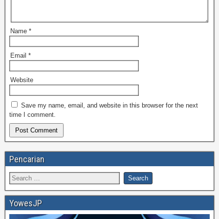
Name
*
Email
*
Website
Save my name, email, and website in this browser for the next
time I comment.
Pencarian
YowesJP