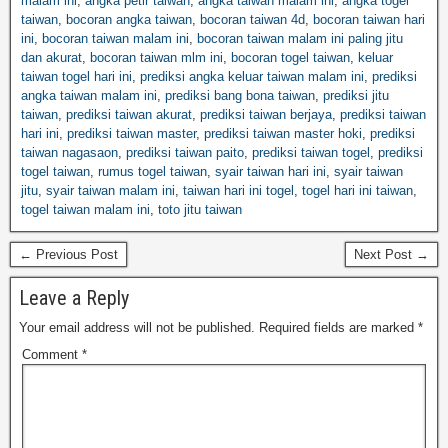
malam ini
,
angka petir taiwan
,
angka taiwan malam ini
,
angka togel
taiwan
,
bocoran angka taiwan
,
bocoran taiwan 4d
,
bocoran taiwan hari
ini
,
bocoran taiwan malam ini
,
bocoran taiwan malam ini paling jitu
dan akurat
,
bocoran taiwan mlm ini
,
bocoran togel taiwan
,
keluar
taiwan togel hari ini
,
prediksi angka keluar taiwan malam ini
,
prediksi
angka taiwan malam ini
,
prediksi bang bona taiwan
,
prediksi jitu
taiwan
,
prediksi taiwan akurat
,
prediksi taiwan berjaya
,
prediksi taiwan
hari ini
,
prediksi taiwan master
,
prediksi taiwan master hoki
,
prediksi
taiwan nagasaon
,
prediksi taiwan paito
,
prediksi taiwan togel
,
prediksi
togel taiwan
,
rumus togel taiwan
,
syair taiwan hari ini
,
syair taiwan
jitu
,
syair taiwan malam ini
,
taiwan hari ini togel
,
togel hari ini taiwan
,
togel taiwan malam ini
,
toto jitu taiwan
← Previous Post
Next Post →
Leave a Reply
Your email address will not be published.
Required fields are marked
*
Comment
*