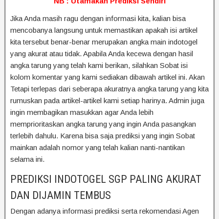
NB : Utamakan Prediksi Sendiri
Jika Anda masih ragu dengan informasi kita, kalian bisa
mencobanya langsung untuk memastikan apakah isi artikel
kita tersebut benar-benar merupakan angka main indotogel
yang akurat atau tidak. Apabila Anda kecewa dengan hasil
angka tarung yang telah kami berikan, silahkan Sobat isi
kolom komentar yang kami sediakan dibawah artikel ini. Akan
Tetapi terlepas dari seberapa akuratnya angka tarung yang kita
rumuskan pada artikel-artikel kami setiap harinya. Admin juga
ingin membagikan masukkan agar Anda lebih
memprioritaskan angka tarung yang ingin Anda pasangkan
terlebih dahulu. Karena bisa saja prediksi yang ingin Sobat
mainkan adalah nomor yang telah kalian nanti-nantikan
selama ini.
PREDIKSI INDOTOGEL SGP PALING AKURAT
DAN DIJAMIN TEMBUS
Dengan adanya informasi prediksi serta rekomendasi Agen