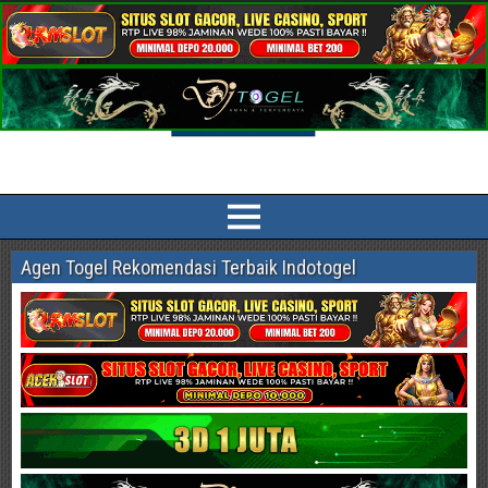
Indotogel HK Prediksi Togel Terlengkap
Prediksi Indotogel HK, Singapore Pools, Sidney, China, Taiwan, Cambodia
Paling Akurat dan jitu sesuai bocoran angka main dan syair togel online
Agen Togel Rekomendasi Terbaik Indotogel