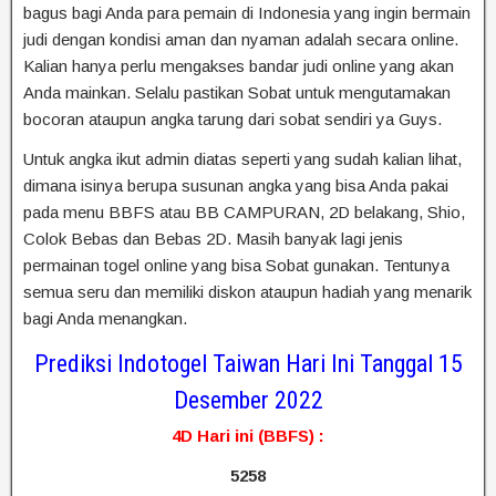
bagus bagi Anda para pemain di Indonesia yang ingin bermain
judi dengan kondisi aman dan nyaman adalah secara online.
Kalian hanya perlu mengakses bandar judi online yang akan
Anda mainkan. Selalu pastikan Sobat untuk mengutamakan
bocoran ataupun angka tarung dari sobat sendiri ya Guys.
Untuk angka ikut admin diatas seperti yang sudah kalian lihat,
dimana isinya berupa susunan angka yang bisa Anda pakai
pada menu BBFS atau BB CAMPURAN, 2D belakang, Shio,
Colok Bebas dan Bebas 2D. Masih banyak lagi jenis
permainan togel online yang bisa Sobat gunakan. Tentunya
semua seru dan memiliki diskon ataupun hadiah yang menarik
bagi Anda menangkan.
Prediksi Indotogel Taiwan Hari Ini Tanggal 15
Desember 2022
4D Hari ini (BBFS) :
5258