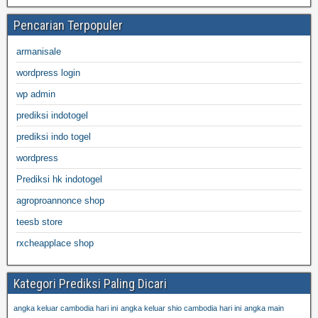
Pencarian Terpopuler
armanisale
wordpress login
wp admin
prediksi indotogel
prediksi indo togel
wordpress
Prediksi hk indotogel
agroproannonce shop
teesb store
rxcheapplace shop
Kategori Prediksi Paling Dicari
angka keluar cambodia hari ini
angka keluar shio cambodia hari ini
angka main