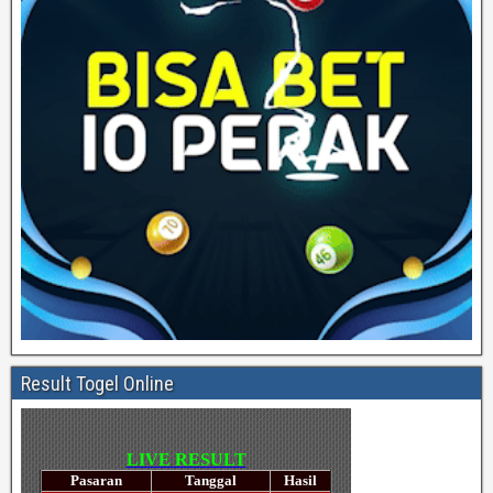
Result Togel Online