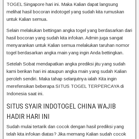
TOGEL Singapore hari ini. Maka Kalian dapat langsung
melihat hasil bocoran indotogel yang sudah kita rumuskan
untuk Kalian semua.
Selain melakukan bettingan angka togel yang berdasarkan dari
hasil bocoran yang sudah kita infokan. Admin juga sangat
menyarankan untuk Kalian semua melakukan taruhan nomor
togel berdasarkan angka main yang ingin Anda bettingkan.
Setelah Sobat mendapatkan angka prediksi jitu yang sudah
kami berikan hari ini ataupun angka main yang sudah Kalian
peroleh sendiri. Maka tahap selanjutnya ialah Kita ingin
merefensikan beberapa SITUS TOGEL TERPERCAYA di
Indonesia saat ini.
SITUS SYAIR INDOTOGEL CHINA WAJIB
HADIR HARI INI
Sudah mulai tertarik dan cocok dengan hasil prediksi yang
telah kita infokan diatas? Jika memang Kalian sudah cocok