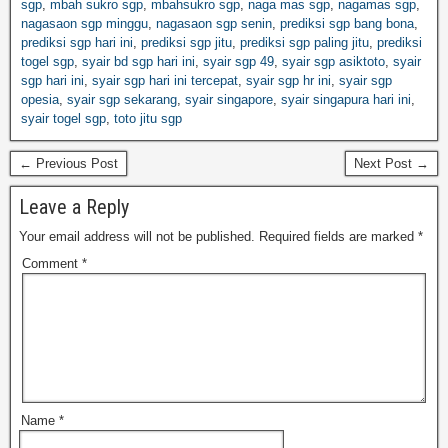
sgp
,
mbah sukro sgp
,
mbahsukro sgp
,
naga mas sgp
,
nagamas sgp
,
nagasaon sgp minggu
,
nagasaon sgp senin
,
prediksi sgp bang bona
,
prediksi sgp hari ini
,
prediksi sgp jitu
,
prediksi sgp paling jitu
,
prediksi
togel sgp
,
syair bd sgp hari ini
,
syair sgp 49
,
syair sgp asiktoto
,
syair
sgp hari ini
,
syair sgp hari ini tercepat
,
syair sgp hr ini
,
syair sgp
opesia
,
syair sgp sekarang
,
syair singapore
,
syair singapura hari ini
,
syair togel sgp
,
toto jitu sgp
← Previous Post
Next Post →
Leave a Reply
Your email address will not be published.
Required fields are marked
*
Comment
*
Name
*