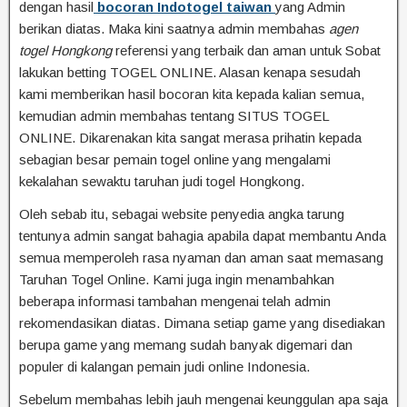
dengan hasil
bocoran Indotogel taiwan
yang Admin
berikan diatas. Maka kini saatnya admin membahas
agen
togel Hongkong
referensi yang terbaik dan aman untuk Sobat
lakukan betting TOGEL ONLINE. Alasan kenapa sesudah
kami memberikan hasil bocoran kita kepada kalian semua,
kemudian admin membahas tentang SITUS TOGEL
ONLINE. Dikarenakan kita sangat merasa prihatin kepada
sebagian besar pemain togel online yang mengalami
kekalahan sewaktu taruhan judi togel Hongkong.
Oleh sebab itu, sebagai website penyedia angka tarung
tentunya admin sangat bahagia apabila dapat membantu Anda
semua memperoleh rasa nyaman dan aman saat memasang
Taruhan Togel Online. Kami juga ingin menambahkan
beberapa informasi tambahan mengenai telah admin
rekomendasikan diatas. Dimana setiap game yang disediakan
berupa game yang memang sudah banyak digemari dan
populer di kalangan pemain judi online Indonesia.
Sebelum membahas lebih jauh mengenai keunggulan apa saja