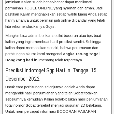
jaminkan Kalian sudah benar-benar dapat menikmati
permainan TOGEL ONLINE yang nyaman dan aman. Jadi
pastikan Kalian menghabiskan setiap waktu luang Anda setiap
harinya hanya untuk bermain judi online di bandar yang telah
kita rekomendasikan ya Guys.
Mungkin bisa admin berikan sedikit bocoran atau tips buat
kalian yang ingin membuat hasil prediksi sendiri. Sehingga
kalian dapat memastikan sendiri, bahwa perumusan dan
perhitungan akurat kami mengenai
angka tarung togel
Hongkong hari ini
memang telah terpercaya.
Prediksi Indotogel Sgp Hari Ini Tanggal 15
Desember 2022
Untuk cara perhitungan selanjutnya adalah Anda dapat
mengambil hasil penjumlahan yang telah Sobat totalkan
sebelumnya kemudian Kalian bolak-balikan hasil penjumlahan
total nomor Sobat tersebut menjadi susunan 2D belakang.
Untuk mempercepat informasi BOCORAN PASARAN