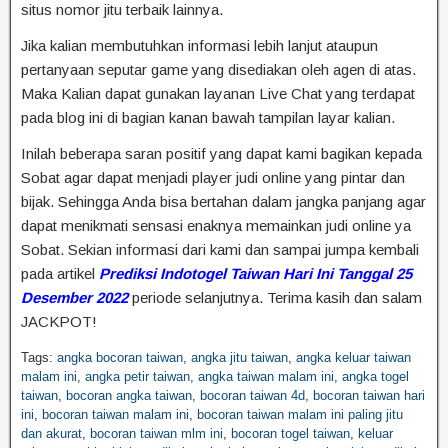
situs nomor jitu terbaik lainnya.
Jika kalian membutuhkan informasi lebih lanjut ataupun
pertanyaan seputar game yang disediakan oleh agen di atas.
Maka Kalian dapat gunakan layanan Live Chat yang terdapat
pada blog ini di bagian kanan bawah tampilan layar kalian.
Inilah beberapa saran positif yang dapat kami bagikan kepada
Sobat agar dapat menjadi player judi online yang pintar dan
bijak. Sehingga Anda bisa bertahan dalam jangka panjang agar
dapat menikmati sensasi enaknya memainkan judi online ya
Sobat. Sekian informasi dari kami dan sampai jumpa kembali
pada artikel
Prediksi Indotogel Taiwan Hari Ini Tanggal 25
Desember 2022
periode selanjutnya. Terima kasih dan salam
JACKPOT!
Tags:
angka bocoran taiwan
,
angka jitu taiwan
,
angka keluar taiwan
malam ini
,
angka petir taiwan
,
angka taiwan malam ini
,
angka togel
taiwan
,
bocoran angka taiwan
,
bocoran taiwan 4d
,
bocoran taiwan hari
ini
,
bocoran taiwan malam ini
,
bocoran taiwan malam ini paling jitu
dan akurat
,
bocoran taiwan mlm ini
,
bocoran togel taiwan
,
keluar