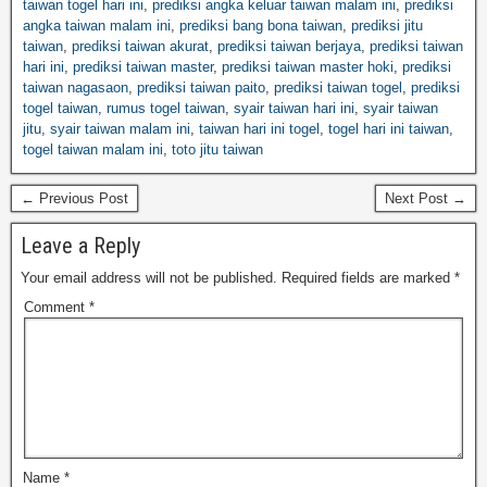
taiwan togel hari ini
,
prediksi angka keluar taiwan malam ini
,
prediksi
angka taiwan malam ini
,
prediksi bang bona taiwan
,
prediksi jitu
taiwan
,
prediksi taiwan akurat
,
prediksi taiwan berjaya
,
prediksi taiwan
hari ini
,
prediksi taiwan master
,
prediksi taiwan master hoki
,
prediksi
taiwan nagasaon
,
prediksi taiwan paito
,
prediksi taiwan togel
,
prediksi
togel taiwan
,
rumus togel taiwan
,
syair taiwan hari ini
,
syair taiwan
jitu
,
syair taiwan malam ini
,
taiwan hari ini togel
,
togel hari ini taiwan
,
togel taiwan malam ini
,
toto jitu taiwan
← Previous Post
Next Post →
Leave a Reply
Your email address will not be published.
Required fields are marked
*
Comment
*
Name
*