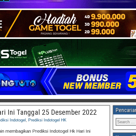
Pencaria
ari Ini Tanggal 25 Desember 2022
diksi Indotogel
,
Prediksi Indotogel HK
n membagikan Prediksi Indotogel Hk Hari Ini