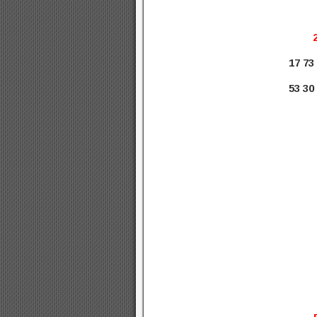
17 73
53 30