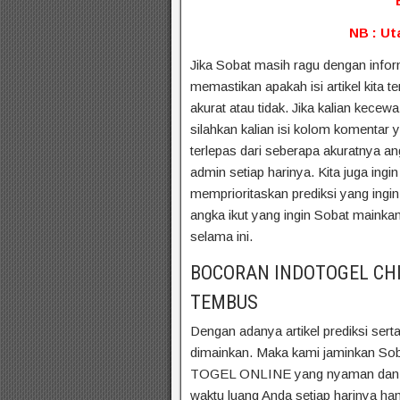
NB : Ut
Jika Sobat masih ragu dengan info
memastikan apakah isi artikel kita t
akurat atau tidak. Jika kalian kecew
silahkan kalian isi kolom komentar 
terlepas dari seberapa akuratnya an
admin setiap harinya. Kita juga ing
memprioritaskan prediksi yang ingin
angka ikut yang ingin Sobat mainka
selama ini.
BOCORAN INDOTOGEL CHI
TEMBUS
Dengan adanya artikel prediksi ser
dimainkan. Maka kami jaminkan Sob
TOGEL ONLINE yang nyaman dan am
waktu luang Anda setiap harinya han