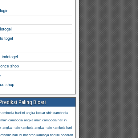
login
dotogel
do togel
 indotogel
nonce shop
e
ace shop
Prediksi Paling Dicari
cambodia hari ini
angka keluar shio cambodia
 main cambodia
angka main cambodia hari ini
k
angka main kamboja
angka main kamboja hari
mbodia hari ini
bocoran kamboja hari ini
bocoran