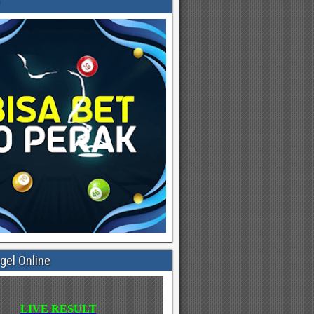
gel Online