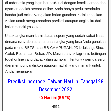
di Indonesia yang ingin bertaruh judi dengan kondisi aman dan
nyaman adalah secara online. Anda hanya perlu membuka
bandar judi online yang akan kalian gunakan. Selalu pastikan
Kalian untuk mengutamakan prediksi ataupun angka jitu dari
kalian sendiri ya Guys.
Untuk angka main kami diatas seperti yang sudah sobat lihat,
dimana isinya berupa susunan angka yang bisa Anda gunakan
pada menu BBFS atau BB CAMPURAN, 2D belakang, Shio,
Colok Bebas dan Bebas 2D. Masih banyak lagi jenis bettingan
togel online yang dapat kalian gunakan. Tentunya semua seru
dan mempunyai diskon ataupun hadiah yang menarik untuk
Anda menangkan.
Prediksi Indotogel Taiwan Hari Ini Tanggal 28
Desember 2022
4D Hari ini (BBFS) :
4562