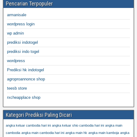
Pencarian Terpopuler
armanisale
wordpress login
wp admin
prediksi indotogel
prediksi indo togel
wordpress
Prediksi hk indotogel
agroproannonce shop
teesb store
rxcheapplace shop
Kategori Prediksi Paling Dicari
angka keluar cambodia hari ini
angka keluar shio cambodia hari ini
angka main
cambodia
angka main cambodia hari ini
angka main hk
angka main kamboja
angka