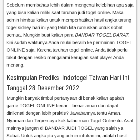
Sebelum membahas lebih dalam mengenai kelebihan apa saja
yang bisa kalian miliki saat taruhan judi togel online. Maka
admin himbau kalian untuk memperhatikan hasil angka tarung
togel sidney hari ini yang telah kita rumuskan untuk sobat
semua. Mungkin buat kalian para
BANDAR TOGEL DARAT
,
kini sudah waktunya Anda mulai beralih ke permainan TOGEL
ONLINE saja. Karena taruhan togel online, Anda tidak perlu
takut dengan resiko mengalami kerugian saat player Anda
menang.
Kesimpulan Prediksi Indotogel Taiwan Hari Ini
Tanggal 28 Desember 2022
Mungkin banyak timbul pertanyaan di benak kalian apakah
game TOGEL ONLINE benar – benar aman dan dapat
dinikmati dengan lebih praktis? Jawabannya tentu Aman,
Nyaman dan Terpercaya kok kalau main Togel Online itu. Asal
mainnya jangan di BANDAR JUDI TOGEL yang salah ya
Sobat. Untuk angka jitu yang admin infokan ini, adalah hasil