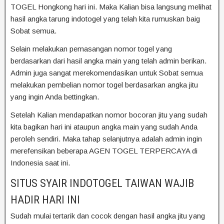
TOGEL Hongkong hari ini. Maka Kalian bisa langsung melihat
hasil angka tarung indotogel yang telah kita rumuskan baig
Sobat semua.
Selain melakukan pemasangan nomor togel yang
berdasarkan dari hasil angka main yang telah admin berikan.
Admin juga sangat merekomendasikan untuk Sobat semua
melakukan pembelian nomor togel berdasarkan angka jitu
yang ingin Anda bettingkan.
Setelah Kalian mendapatkan nomor bocoran jitu yang sudah
kita bagikan hari ini ataupun angka main yang sudah Anda
peroleh sendiri. Maka tahap selanjutnya adalah admin ingin
merefensikan beberapa AGEN TOGEL TERPERCAYA di
Indonesia saat ini.
SITUS SYAIR INDOTOGEL TAIWAN WAJIB
HADIR HARI INI
Sudah mulai tertarik dan cocok dengan hasil angka jitu yang