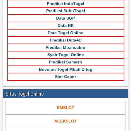
Prediksi IndoTogel
Prediksi SuhuTogel
Data SGP
Data HK
Data Togel Online
Prediksi Duta4D
Prediksi Mbahsukro
Syair Togel Online
Prediksi Sumesh
Bocoran Togel Mbah Ditog
Slot Gacor
Situs Togel Online
RMSLOT
ACEKSLOT