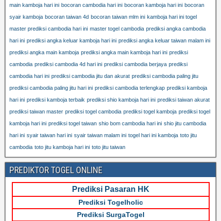
main kamboja hari ini
bocoran cambodia hari ini
bocoran kamboja hari ini
bocoran
syair kamboja
bocoran taiwan 4d
bocoran taiwan mlm ini
kamboja hari ini togel
master prediksi cambodia hari ini
master togel cambodia
prediksi angka cambodia
hari ini
prediksi angka keluar kamboja hari ini
prediksi angka keluar taiwan malam ini
prediksi angka main kamboja
prediksi angka main kamboja hari ini
prediksi
cambodia
prediksi cambodia 4d hari ini
prediksi cambodia berjaya
prediksi
cambodia hari ini
prediksi cambodia jitu dan akurat
prediksi cambodia paling jitu
prediksi cambodia paling jitu hari ini
prediksi cambodia terlengkap
prediksi kamboja
hari ini
prediksi kamboja terbaik
prediksi shio kamboja hari ini
prediksi taiwan akurat
prediksi taiwan master
prediksi togel cambodia
prediksi togel kamboja
prediksi togel
kamboja hari ini
prediksi togel taiwan
shio bom cambodia hari ini
shio jitu cambodia
hari ini
syair taiwan hari ini
syair taiwan malam ini
togel hari ini kamboja
toto jitu
cambodia
toto jitu kamboja hari ini
toto jitu taiwan
PREDIKTOR TOGEL ONLINE
Prediksi Pasaran HK
Prediksi Togelholic
Prediksi SurgaTogel