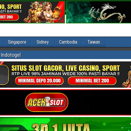
rlengkap
ney, China, Taiwan, Cambodia Paling Akurat dan jitu sesuai bocoran angka main
Singapore
Sidney
Cambodia
Taiwan
 Indotogel