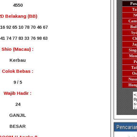
4550
2D Belakang (BB)
 16 92 65 10 78 70 46 67
 41 74 77 83 33 76 98 63
Shio (Macau) :
Kerbau
Colok Bebas :
9 / 5
Wajib Hadir :
24
GANJIL
BESAR
Pencaria