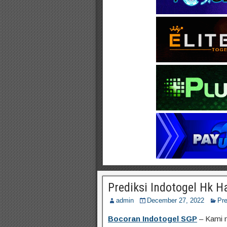
Prediksi Indotogel Hk H
admin
December 27, 2022
Pre
Bocoran Indotogel SGP
– Kami m