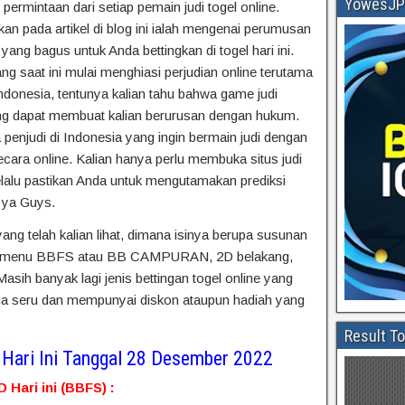
YowesJP
rmintaan dari setiap pemain judi togel online.
kan pada artikel di blog ini ialah mengenai perumusan
g bagus untuk Anda bettingkan di togel hari ini.
ang saat ini mulai menghiasi perjudian online terutama
ndonesia, tentunya kalian tahu bahwa game judi
ang dapat membuat kalian berurusan dengan hukum.
a penjudi di Indonesia yang ingin bermain judi dengan
ara online. Kalian hanya perlu membuka situs judi
elalu pastikan Anda untuk mengutamakan prediksi
i ya Guys.
yang telah kalian lihat, dimana isinya berupa susunan
da menu BBFS atau BB CAMPURAN, 2D belakang,
sih banyak lagi jenis bettingan togel online yang
ua seru dan mempunyai diskon ataupun hadiah yang
Result To
 Hari Ini Tanggal 28 Desember 2022
D Hari ini (BBFS) :