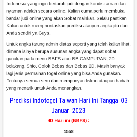
Indonesia yang ingin bertaruh judi dengan kondisi aman dan
nyaman adalah secara online. Kalian cuma perlu membuka
bandar judi online yang akan Sobat mainkan. Selalu pastikan
Kalian untuk memprioritaskan prediksi ataupun angka jitu dari
Anda sendiri ya Guys.
Untuk angka tarung admin diatas seperti yang telah kalian lihat,
dimana isinya berupa susunan angka yang dapat sobat
gunakan pada menu BBFS atau BB CAMPURAN, 2D
belakang, Shio, Colok Bebas dan Bebas 2D. Masih banyak
lagi jenis permainan togel online yang bisa Anda gunakan.
Tentunya semua seru dan mempunyai diskon ataupun hadiah
yang menarik untuk Anda menangkan.
Prediksi Indotogel Taiwan Hari Ini Tanggal 03
Januari 2023
4D Hari ini (BBFS) :
1558