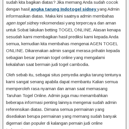
sudah kita bagikan diatas? Jika memang Anda sudah cocok
dengan hasil
angka tarung Indotogel sidney
yang Admin
informasikan diatas. Maka kini saatnya admin membahas
agen togel sidney
rekomendasi yang terpercaya dan aman
untuk Sobat lakukan betting TOGEL ONLINE. Alasan kenapa
sesudah kami membagikan hasil prediksi kami kepada Anda
semua, kemudian kita membahas mengenai AGEN TOGEL
ONLINE. Dikarenakan admin sangat merasa prihatin kepada
sebagian besar pemain togel online yang mengalami
kekalahan saat bermain judi togel cambodia.
Oleh sebab itu, sebagai situs penyedia angka tarung tentunya
kami sangat senang apabila dapat membantu Kalian semua
memperoleh rasa nyaman dan aman saat memasang
Taruhan Togel Online. Admin juga mau menambahkan
beberapa informasi penting lainnya mengenai sudah admin
referensikan diatas. Dimana semua permainan yang
disediakan berupa permainan yang memang sudah banyak
digemari dan populer di kalangan pemain judi online