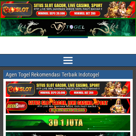
Indotogel HK Prediksi Togel Terlengkap
Prediksi Indotogel HK, Singapore Pools, Sidney, China, Taiwan, Cambodia
Paling Akurat dan jitu sesuai bocoran angka main dan syair togel online
Agen Togel Rekomendasi Terbaik Indotogel