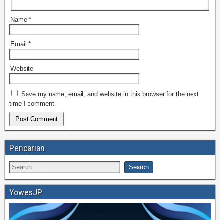
Name
*
Email
*
Website
Save my name, email, and website in this browser for the next
time I comment.
Pencarian
YowesJP