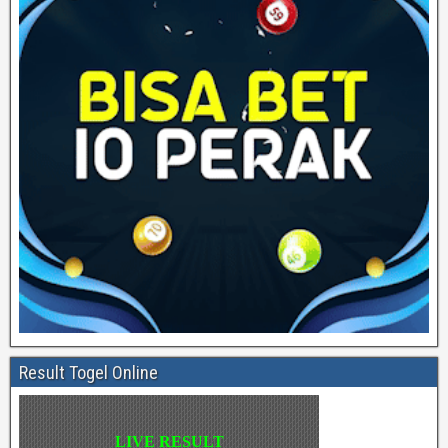
Result Togel Online