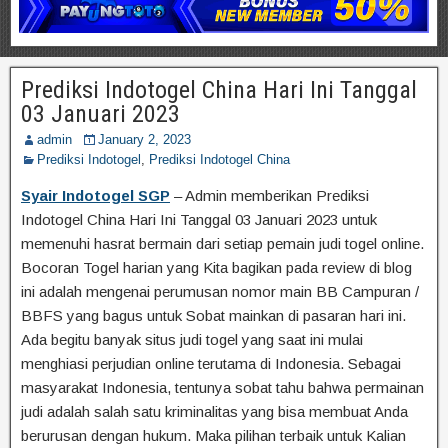
Prediksi Indotogel China Hari Ini Tanggal
03 Januari 2023
admin
January 2, 2023
Prediksi Indotogel
,
Prediksi Indotogel China
Syair Indotogel SGP
– Admin memberikan Prediksi
Indotogel China Hari Ini Tanggal 03 Januari 2023 untuk
memenuhi hasrat bermain dari setiap pemain judi togel online.
Bocoran Togel harian yang Kita bagikan pada review di blog
ini adalah mengenai perumusan nomor main BB Campuran /
BBFS yang bagus untuk Sobat mainkan di pasaran hari ini.
Ada begitu banyak situs judi togel yang saat ini mulai
menghiasi perjudian online terutama di Indonesia. Sebagai
masyarakat Indonesia, tentunya sobat tahu bahwa permainan
judi adalah salah satu kriminalitas yang bisa membuat Anda
berurusan dengan hukum. Maka pilihan terbaik untuk Kalian