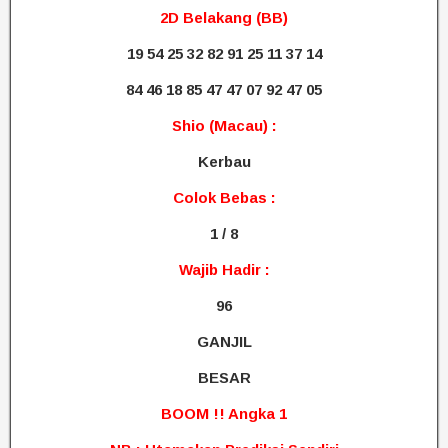
2D Belakang (BB)
19 54 25 32 82 91 25 11 37 14
84 46 18 85 47 47 07 92 47 05
Shio (Macau) :
Kerbau
Colok Bebas :
1 / 8
Wajib Hadir :
96
GANJIL
BESAR
BOOM !! Angka 1