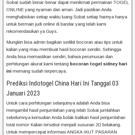
Sobat sudah benar-benar dapat menikmati permainan TOGEL
ONLINE yang nyaman dan aman. Jadi pastikan Anda
menghabiskan setiap waktu luang Sobat setiap harinya hanya
untuk bermain judi online di bandar yang telah kami
rekomendasikan ya Guys.
Mungkin bisa admin bagikan sedikit bocoran atau tips untuk
kalian yang mau membuat hasil bocoran sendiri. Sehingga
Anda bisa memastikan sendiri, bahwa perumusan dan
perhitungan akurat kami tentang
bocoran togel sidney hari
ini
memang sudah terpercaya.
Prediksi Indotogel China Hari Ini Tanggal 03
Januari 2023
Untuk cara perhitungan selanjutnya adalah Anda bisa
mengambil hasil penjumlahan yang telah Sobat jumlahkan
sebelumnya kemudian Anda bolak-balikan hasil penjumlahan
total nomor Kalian tersebut menjadi susunan 2D belakang.
Untuk mempercepat informasi ANGKA IKUT PASARAN