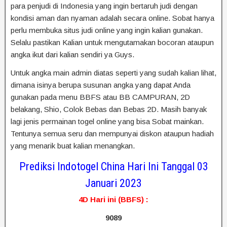
para penjudi di Indonesia yang ingin bertaruh judi dengan
kondisi aman dan nyaman adalah secara online. Sobat hanya
perlu membuka situs judi online yang ingin kalian gunakan.
Selalu pastikan Kalian untuk mengutamakan bocoran ataupun
angka ikut dari kalian sendiri ya Guys.
Untuk angka main admin diatas seperti yang sudah kalian lihat,
dimana isinya berupa susunan angka yang dapat Anda
gunakan pada menu BBFS atau BB CAMPURAN, 2D
belakang, Shio, Colok Bebas dan Bebas 2D. Masih banyak
lagi jenis permainan togel online yang bisa Sobat mainkan.
Tentunya semua seru dan mempunyai diskon ataupun hadiah
yang menarik buat kalian menangkan.
Prediksi Indotogel China Hari Ini Tanggal 03
Januari 2023
4D Hari ini (BBFS) :
9089