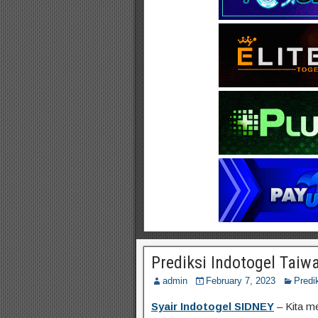
Prediksi Indotogel Taiw
admin
February 7, 2023
Predi
Syair Indotogel SIDNEY
– Kita me