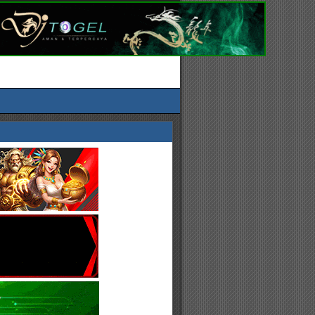
 dan syair togel online