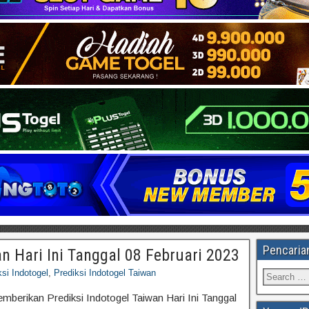
Pencaria
an Hari Ini Tanggal 08 Februari 2023
ksi Indotogel
,
Prediksi Indotogel Taiwan
mberikan Prediksi Indotogel Taiwan Hari Ini Tanggal