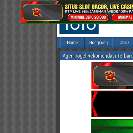
Indotogel HK Prediksi Togel Te
Prediksi Indotogel HK, Singapore Pools, Sid
Home
Hongkong
China
Agen Togel Rekomendasi Terbaik