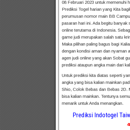
08 Februari 2023 untuk memenuhi has
Prediksi Togel harian yang Kita bag
perumusan nomor main BB Campura
pasaran hari ini. Ada begitu banyak s
online terutama di Indonesia. Seba
game judi merupakan salah satu kr
Maka pilihan paling bagus bagi Kalia
dengan kondisi aman dan nyaman a
agen judi online yang akan Sobat g
prediksi ataupun angka main dari kal
Untuk prediksi kita diatas seperti ya
angka yang bisa kalian mainkan 
Shio, Colok Bebas dan Bebas 2D. Ma
bisa kalian mainkan. Tentunya semu
menarik untuk Anda menangkan.
Prediksi Indotogel Tai
4