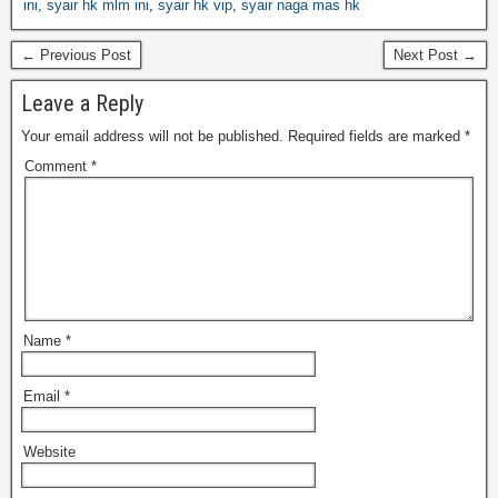
ini
,
syair hk mlm ini
,
syair hk vip
,
syair naga mas hk
← Previous Post
Next Post →
Leave a Reply
Your email address will not be published.
Required fields are marked
*
Comment
*
Name
*
Email
*
Website