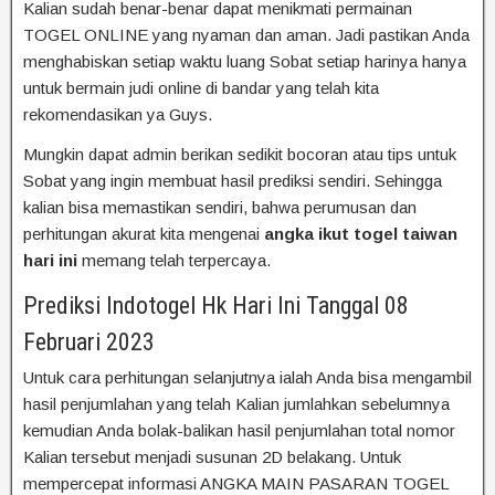
Kalian sudah benar-benar dapat menikmati permainan
TOGEL ONLINE yang nyaman dan aman. Jadi pastikan Anda
menghabiskan setiap waktu luang Sobat setiap harinya hanya
untuk bermain judi online di bandar yang telah kita
rekomendasikan ya Guys.
Mungkin dapat admin berikan sedikit bocoran atau tips untuk
Sobat yang ingin membuat hasil prediksi sendiri. Sehingga
kalian bisa memastikan sendiri, bahwa perumusan dan
perhitungan akurat kita mengenai
angka ikut togel taiwan
hari ini
memang telah terpercaya.
Prediksi Indotogel Hk Hari Ini Tanggal 08
Februari 2023
Untuk cara perhitungan selanjutnya ialah Anda bisa mengambil
hasil penjumlahan yang telah Kalian jumlahkan sebelumnya
kemudian Anda bolak-balikan hasil penjumlahan total nomor
Kalian tersebut menjadi susunan 2D belakang. Untuk
mempercepat informasi ANGKA MAIN PASARAN TOGEL