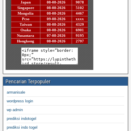
Pencarian Terpopuler
armanisale
wordpress login
wp admin
prediksi indotogel
prediksi indo togel