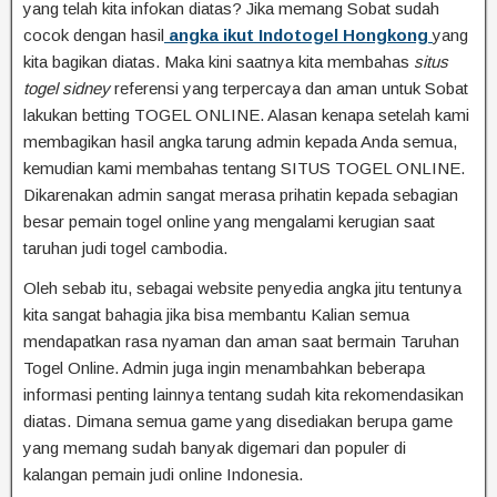
yang telah kita infokan diatas? Jika memang Sobat sudah
cocok dengan hasil
angka ikut Indotogel Hongkong
yang
kita bagikan diatas. Maka kini saatnya kita membahas
situs
togel sidney
referensi yang terpercaya dan aman untuk Sobat
lakukan betting TOGEL ONLINE. Alasan kenapa setelah kami
membagikan hasil angka tarung admin kepada Anda semua,
kemudian kami membahas tentang SITUS TOGEL ONLINE.
Dikarenakan admin sangat merasa prihatin kepada sebagian
besar pemain togel online yang mengalami kerugian saat
taruhan judi togel cambodia.
Oleh sebab itu, sebagai website penyedia angka jitu tentunya
kita sangat bahagia jika bisa membantu Kalian semua
mendapatkan rasa nyaman dan aman saat bermain Taruhan
Togel Online. Admin juga ingin menambahkan beberapa
informasi penting lainnya tentang sudah kita rekomendasikan
diatas. Dimana semua game yang disediakan berupa game
yang memang sudah banyak digemari dan populer di
kalangan pemain judi online Indonesia.