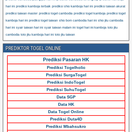
hari ini
prediksi kamboja terbaik
prediksi shio kamboja hari ini
prediksi taiwan akurat
prediksi taiwan master
prediksi togel cambodia
prediksi togel kamboja
prediksi togel
kamboja hari ini
prediksi togel taiwan
shio bom cambodia hari ini
shio jitu cambodia
hari ini
syair taiwan hari ini
syair taiwan malam ini
togel hari ini kamboja
toto jitu
cambodia
toto jitu kamboja hari ini
toto jitu taiwan
PREDIKTOR TOGEL ONLINE
Prediksi Pasaran HK
Prediksi Togelholic
Prediksi SurgaTogel
Prediksi IndoTogel
Prediksi SuhuTogel
Data SGP
Data HK
Data Togel Online
Prediksi Duta4D
Prediksi Mbahsukro