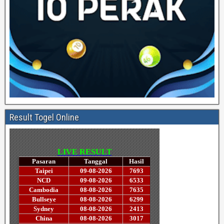
Result Togel Online