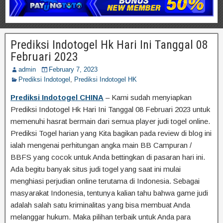
Prediksi Indotogel Hk Hari Ini Tanggal 08
Februari 2023
admin
February 7, 2023
Prediksi Indotogel
,
Prediksi Indotogel HK
Prediksi Indotogel CHINA
– Kami sudah menyiapkan
Prediksi Indotogel Hk Hari Ini Tanggal 08 Februari 2023 untuk
memenuhi hasrat bermain dari semua player judi togel online.
Prediksi Togel harian yang Kita bagikan pada review di blog ini
ialah mengenai perhitungan angka main BB Campuran /
BBFS yang cocok untuk Anda bettingkan di pasaran hari ini.
Ada begitu banyak situs judi togel yang saat ini mulai
menghiasi perjudian online terutama di Indonesia. Sebagai
masyarakat Indonesia, tentunya kalian tahu bahwa game judi
adalah salah satu kriminalitas yang bisa membuat Anda
melanggar hukum. Maka pilihan terbaik untuk Anda para