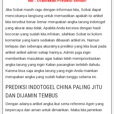
NB : Utamakan Prediksi Sendiri
Jika Sobat masih ragu dengan informasi kita, Sobat dapat
mencobanya langsung untuk memastikan apakah isi artikel
kita tersebut benar-benar merupakan angka tarung indotogel
yang akurat atau tidak. Apabila Anda kecewa dengan hasil
bocoran yang sudah kita infokan, silahkan Sobat isi kolom
komentar yang kami sediakan dibawah artikel ini. Namun
terlepas dari seberapa akuratnya prediksi yang kita buat pada
artikel-artikel admin setiap harinya. Admin juga ingin
memberikan masukkan agar kalian lebih memprioritaskan
angka tarung yang ingin Kalian pasangkan terlebih dahulu.
Karena bisa saja angka tarung yang ingin Anda mainkan
merupakan angka yang sudah kalian tunggu selama ini.
PREDIKSI INDOTOGEL CHINA PALING JITU
DAN DIJAMIN TEMBUS
Dengan adanya artikel angka ikut serta referensi Agen yang
terpercaya dan aman untuk dimainkan. Maka kita jaminkan