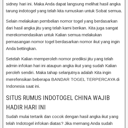
sidney hari ini. Maka Anda dapat langsung melihat hasil angka
tarung indotogel yang telah kita rumuskan untuk Sobat semua.
Selain melakukan pembelian nomor togel yang berdasarkan
dari hasil angka jitu yang telah kami berikan. Kita juga sangat
merekomendasikan untuk Kalian semua melakukan
pemasangan nomor togel berdasarkan nomor ikut yang ingin
Anda bettingkan.
Setelah Kalian memperoleh nomor prediksi jitu yang telah
admin infokan hari ini ataupun angka ikut yang sudah Kalian
peroleh sendiri. Maka tahap selanjutnya adalah Kita ingin
merefensikan beberapa BANDAR TOGEL TERPERCAYA di
Indonesia saat ini.
SITUS RUMUS INDOTOGEL CHINA WAJIB
HADIR HARI INI
Sudah mulai tertarik dan cocok dengan hasil angka ikut yang
telah Indotogel infokan diatas? Jika memang Anda sudah