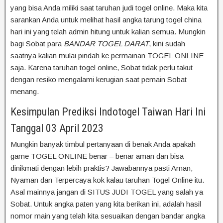
yang bisa Anda miliki saat taruhan judi togel online. Maka kita
sarankan Anda untuk melihat hasil angka tarung togel china
hari ini yang telah admin hitung untuk kalian semua. Mungkin
bagi Sobat para
BANDAR TOGEL DARAT
, kini sudah
saatnya kalian mulai pindah ke permainan TOGEL ONLINE
saja. Karena taruhan togel online, Sobat tidak perlu takut
dengan resiko mengalami kerugian saat pemain Sobat
menang.
Kesimpulan Prediksi Indotogel Taiwan Hari Ini
Tanggal 03 April 2023
Mungkin banyak timbul pertanyaan di benak Anda apakah
game TOGEL ONLINE benar – benar aman dan bisa
dinikmati dengan lebih praktis? Jawabannya pasti Aman,
Nyaman dan Terpercaya kok kalau taruhan Togel Online itu.
Asal mainnya jangan di SITUS JUDI TOGEL yang salah ya
Sobat. Untuk angka paten yang kita berikan ini, adalah hasil
nomor main yang telah kita sesuaikan dengan bandar angka