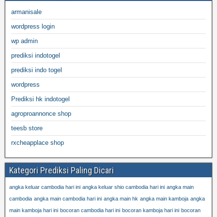
armanisale
wordpress login
wp admin
prediksi indotogel
prediksi indo togel
wordpress
Prediksi hk indotogel
agroproannonce shop
teesb store
rxcheapplace shop
Kategori Prediksi Paling Dicari
angka keluar cambodia hari ini
angka keluar shio cambodia hari ini
angka main
cambodia
angka main cambodia hari ini
angka main hk
angka main kamboja
angka
main kamboja hari ini
bocoran cambodia hari ini
bocoran kamboja hari ini
bocoran