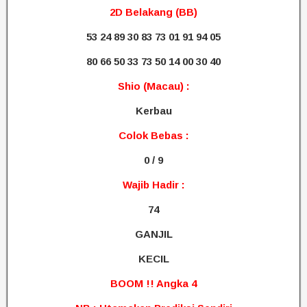
2D Belakang (BB)
53 24 89 30 83 73 01 91 94 05
80 66 50 33 73 50 14 00 30 40
Shio (Macau) :
Kerbau
Colok Bebas :
0 / 9
Wajib Hadir :
74
GANJIL
KECIL
BOOM !! Angka 4