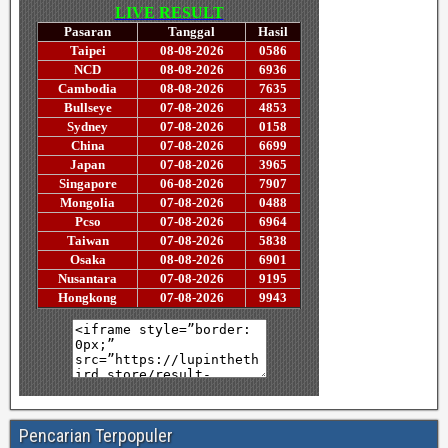
Pencarian Terpopuler