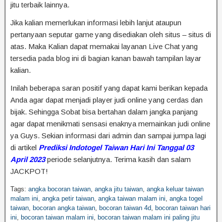
jitu terbaik lainnya.
Jika kalian memerlukan informasi lebih lanjut ataupun
pertanyaan seputar game yang disediakan oleh situs – situs di
atas. Maka Kalian dapat memakai layanan Live Chat yang
tersedia pada blog ini di bagian kanan bawah tampilan layar
kalian.
Inilah beberapa saran positif yang dapat kami berikan kepada
Anda agar dapat menjadi player judi online yang cerdas dan
bijak. Sehingga Sobat bisa bertahan dalam jangka panjang
agar dapat menikmati sensasi enaknya memainkan judi online
ya Guys. Sekian informasi dari admin dan sampai jumpa lagi
di artikel
Prediksi Indotogel Taiwan Hari Ini Tanggal 03
April 2023
periode selanjutnya. Terima kasih dan salam
JACKPOT!
Tags:
angka bocoran taiwan
,
angka jitu taiwan
,
angka keluar taiwan
malam ini
,
angka petir taiwan
,
angka taiwan malam ini
,
angka togel
taiwan
,
bocoran angka taiwan
,
bocoran taiwan 4d
,
bocoran taiwan hari
ini
,
bocoran taiwan malam ini
,
bocoran taiwan malam ini paling jitu