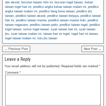
dan akurat
,
bocoran taiwan mlm ini
,
bocoran togel taiwan
,
keluar
taiwan togel hari ini
,
prediksi angka keluar taiwan malam ini
,
prediksi
angka taiwan malam ini
,
prediksi bang bona taiwan
,
prediksi jitu
taiwan
,
prediksi taiwan akurat
,
prediksi taiwan berjaya
,
prediksi taiwan
hari ini
,
prediksi taiwan master
,
prediksi taiwan master hoki
,
prediksi
taiwan nagasaon
,
prediksi taiwan paito
,
prediksi taiwan togel
,
prediksi
togel taiwan
,
rumus togel taiwan
,
syair taiwan hari ini
,
syair taiwan
jitu
,
syair taiwan malam ini
,
taiwan hari ini togel
,
togel hari ini taiwan
,
togel taiwan malam ini
,
toto jitu taiwan
← Previous Post
Next Post →
Leave a Reply
Your email address will not be published.
Required fields are marked
*
Comment
*