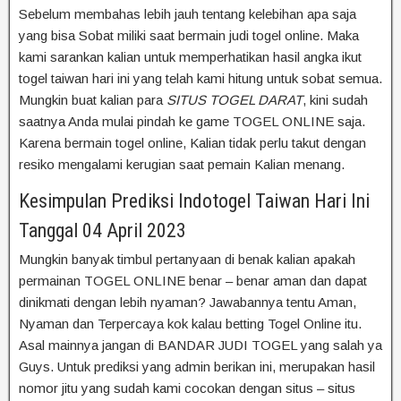
Sebelum membahas lebih jauh tentang kelebihan apa saja
yang bisa Sobat miliki saat bermain judi togel online. Maka
kami sarankan kalian untuk memperhatikan hasil angka ikut
togel taiwan hari ini yang telah kami hitung untuk sobat semua.
Mungkin buat kalian para
SITUS TOGEL DARAT
, kini sudah
saatnya Anda mulai pindah ke game TOGEL ONLINE saja.
Karena bermain togel online, Kalian tidak perlu takut dengan
resiko mengalami kerugian saat pemain Kalian menang.
Kesimpulan Prediksi Indotogel Taiwan Hari Ini
Tanggal 04 April 2023
Mungkin banyak timbul pertanyaan di benak kalian apakah
permainan TOGEL ONLINE benar – benar aman dan dapat
dinikmati dengan lebih nyaman? Jawabannya tentu Aman,
Nyaman dan Terpercaya kok kalau betting Togel Online itu.
Asal mainnya jangan di BANDAR JUDI TOGEL yang salah ya
Guys. Untuk prediksi yang admin berikan ini, merupakan hasil
nomor jitu yang sudah kami cocokan dengan situs – situs