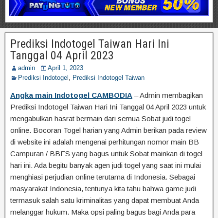
Prediksi Indotogel Taiwan Hari Ini
Tanggal 04 April 2023
admin
April 1, 2023
Prediksi Indotogel
,
Prediksi Indotogel Taiwan
Angka main Indotogel CAMBODIA
– Admin membagikan
Prediksi Indotogel Taiwan Hari Ini Tanggal 04 April 2023 untuk
mengabulkan hasrat bermain dari semua Sobat judi togel
online. Bocoran Togel harian yang Admin berikan pada review
di website ini adalah mengenai perhitungan nomor main BB
Campuran / BBFS yang bagus untuk Sobat mainkan di togel
hari ini. Ada begitu banyak agen judi togel yang saat ini mulai
menghiasi perjudian online terutama di Indonesia. Sebagai
masyarakat Indonesia, tentunya kita tahu bahwa game judi
termasuk salah satu kriminalitas yang dapat membuat Anda
melanggar hukum. Maka opsi paling bagus bagi Anda para